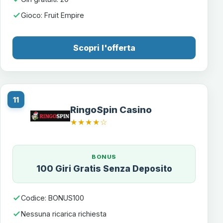
Gioco: Fruit Empire
Scopri l'offerta
11
RingoSpin Casino
★★★★☆
BONUS
100 Giri Gratis Senza Deposito
Codice: BONUS100
Nessuna ricarica richiesta