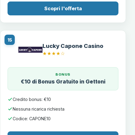
Scopri l'offerta
15
Lucky Capone Casino
★★★★☆
BONUS
€10 di Bonus Gratuito in Gettoni
Credito bonus: €10
Nessuna ricarica richiesta
Codice: CAPONE10