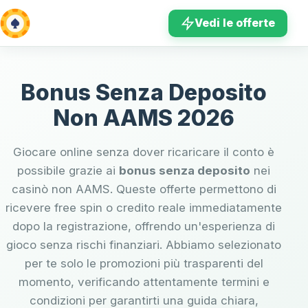
Vedi le offerte
Bonus Senza Deposito
Non AAMS 2026
Giocare online senza dover ricaricare il conto è
possibile grazie ai
bonus senza deposito
nei
casinò non AAMS. Queste offerte permettono di
ricevere free spin o credito reale immediatamente
dopo la registrazione, offrendo un'esperienza di
gioco senza rischi finanziari. Abbiamo selezionato
per te solo le promozioni più trasparenti del
momento, verificando attentamente termini e
condizioni per garantirti una guida chiara,