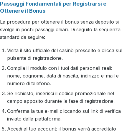
Passaggi Fondamentali per Registrarsi e
Ottenere il Bonus
La procedura per ottenere il bonus senza deposito si
svolge in pochi passaggi chiari. Di seguito la sequenza
standard da seguire:
Visita il sito ufficiale del casinò prescelto e clicca sul
pulsante di registrazione.
Compila il modulo con i tuoi dati personali reali:
nome, cognome, data di nascita, indirizzo e-mail e
numero di telefono.
Se richiesto, inserisci il codice promozionale nel
campo apposito durante la fase di registrazione.
Conferma la tua e-mail cliccando sul link di verifica
inviato dalla piattaforma.
Accedi al tuo account: il bonus verrà accreditato