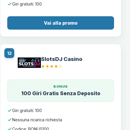
Giri gratuiti: 100
Vai alla promo
12
SlotsDJ Casino
★★★★☆
BONUS
100 Giri Gratis Senza Deposito
Giri gratuiti: 100
Nessuna ricarica richiesta
Codice: BONUS100