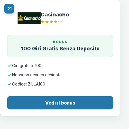
21
Casinacho
★★★★☆
BONUS
100 Giri Gratis Senza Deposito
Giri gratuiti: 100
Nessuna ricarica richiesta
Codice: ZILLA100
Vedi il bonus