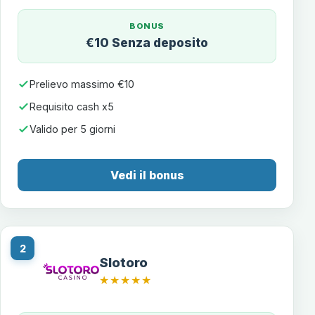
BONUS
€10 Senza deposito
Prelievo massimo €10
Requisito cash x5
Valido per 5 giorni
Vedi il bonus
2
Slotoro
★★★★★