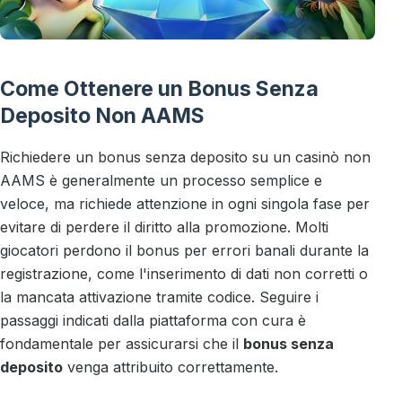
Come Ottenere un Bonus Senza
Deposito Non AAMS
Richiedere un bonus senza deposito su un casinò non
AAMS è generalmente un processo semplice e
veloce, ma richiede attenzione in ogni singola fase per
evitare di perdere il diritto alla promozione. Molti
giocatori perdono il bonus per errori banali durante la
registrazione, come l'inserimento di dati non corretti o
la mancata attivazione tramite codice. Seguire i
passaggi indicati dalla piattaforma con cura è
fondamentale per assicurarsi che il
bonus senza
deposito
venga attribuito correttamente.