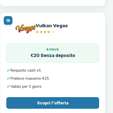
18
Vulkan Vegas
★★★★☆
BONUS
€20 Senza deposito
Requisito cash x5
Prelievo massimo €25
Valido per 5 giorni
Scopri l'offerta