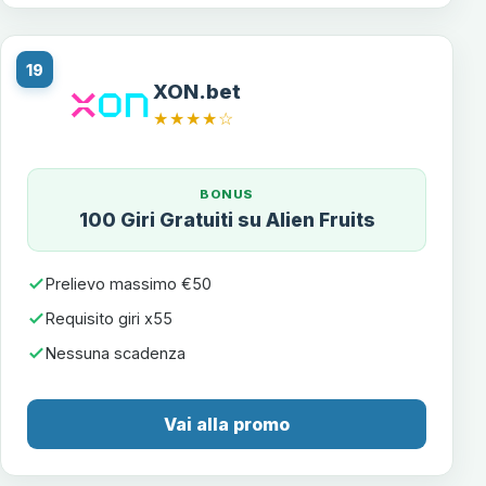
19
XON.bet
★★★★☆
BONUS
100 Giri Gratuiti su Alien Fruits
Prelievo massimo €50
Requisito giri x55
Nessuna scadenza
Vai alla promo