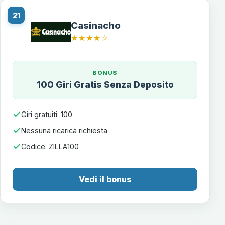
21
Casinacho
★★★★☆
BONUS
100 Giri Gratis Senza Deposito
Giri gratuiti: 100
Nessuna ricarica richiesta
Codice: ZILLA100
Vedi il bonus