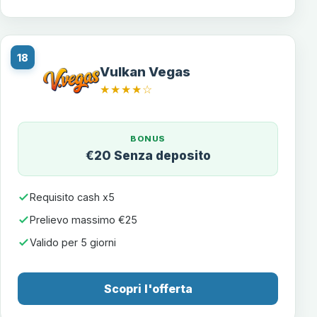
18
Vulkan Vegas
★★★★☆
BONUS
€20 Senza deposito
Requisito cash x5
Prelievo massimo €25
Valido per 5 giorni
Scopri l'offerta