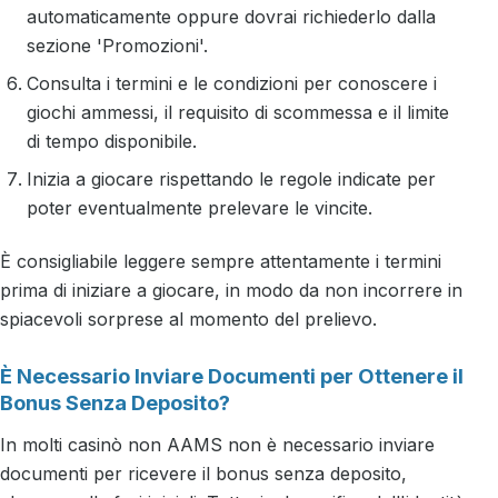
automaticamente oppure dovrai richiederlo dalla
sezione 'Promozioni'.
Consulta i termini e le condizioni per conoscere i
giochi ammessi, il requisito di scommessa e il limite
di tempo disponibile.
Inizia a giocare rispettando le regole indicate per
poter eventualmente prelevare le vincite.
È consigliabile leggere sempre attentamente i termini
prima di iniziare a giocare, in modo da non incorrere in
spiacevoli sorprese al momento del prelievo.
È Necessario Inviare Documenti per Ottenere il
Bonus Senza Deposito?
In molti casinò non AAMS non è necessario inviare
documenti per ricevere il bonus senza deposito,