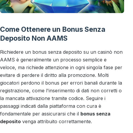
Come Ottenere un Bonus Senza
Deposito Non AAMS
Richiedere un bonus senza deposito su un casinò non
AAMS è generalmente un processo semplice e
veloce, ma richiede attenzione in ogni singola fase per
evitare di perdere il diritto alla promozione. Molti
giocatori perdono il bonus per errori banali durante la
registrazione, come l'inserimento di dati non corretti o
la mancata attivazione tramite codice. Seguire i
passaggi indicati dalla piattaforma con cura è
fondamentale per assicurarsi che il
bonus senza
deposito
venga attribuito correttamente.