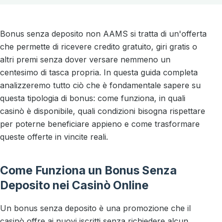
Bonus senza deposito non AAMS si tratta di un'offerta
che permette di ricevere credito gratuito, giri gratis o
altri premi senza dover versare nemmeno un
centesimo di tasca propria. In questa guida completa
analizzeremo tutto ciò che è fondamentale sapere su
questa tipologia di bonus: come funziona, in quali
casinò è disponibile, quali condizioni bisogna rispettare
per poterne beneficiare appieno e come trasformare
queste offerte in vincite reali.
Come Funziona un Bonus Senza
Deposito nei Casinò Online
Un bonus senza deposito è una promozione che il
casinò offre ai nuovi iscritti senza richiedere alcun