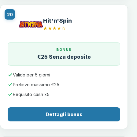
20
Hit'n'Spin
★★★★☆
BONUS
€25 Senza deposito
Valido per 5 giorni
Prelievo massimo €25
Requisito cash x5
Dettagli bonus