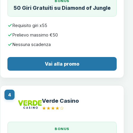
BONUS
50 Giri Gratuiti su Diamond of Jungle
Requisito giri x55
Prelievo massimo €50
Nessuna scadenza
Vai alla promo
4
Verde Casino
★★★★☆
BONUS