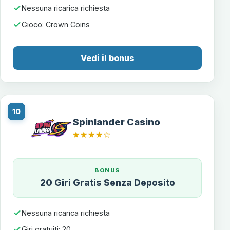
Nessuna ricarica richiesta
Gioco: Crown Coins
Vedi il bonus
10
Spinlander Casino
★★★★☆
BONUS
20 Giri Gratis Senza Deposito
Nessuna ricarica richiesta
Giri gratuiti: 20