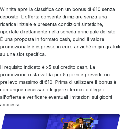
Winnita apre la classifica con un bonus di €10 senza
deposito. L'offerta consente di iniziare senza una
ricarica iniziale e presenta condizioni sintetiche,
riportate direttamente nella scheda principale del sito.
È una proposta in formato cash, quindi il valore
promozionale è espresso in euro anziché in giri gratuiti
su una slot specifica.
Il requisito indicato è x5 sul credito cash. La
promozione resta valida per 5 giorni e prevede un
prelievo massimo di €10. Prima di utilizzare il bonus è
comunque necessario leggere i termini collegati
all'offerta e verificare eventuali limitazioni sui giochi
ammessi.