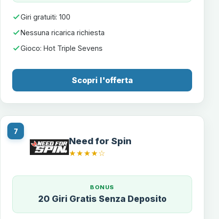
Giri gratuiti: 100
Nessuna ricarica richiesta
Gioco: Hot Triple Sevens
Scopri l'offerta
7
Need for Spin
★★★★☆
BONUS
20 Giri Gratis Senza Deposito