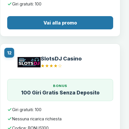
Giri gratuiti: 100
Vai alla promo
12
SlotsDJ Casino
★★★★☆
BONUS
100 Giri Gratis Senza Deposito
Giri gratuiti: 100
Nessuna ricarica richiesta
Codice: BONUS100