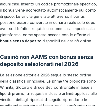
alcuni casi, inserito un codice promozionale specifico,
il bonus viene accreditato automaticamente sul conto
di gioco. Le vincite generate attraverso il bonus
possono essere convertite in denaro reale solo dopo
aver soddisfatto i requisiti di scommessa imposti dalla
piattaforma, come spesso accade con le offerte di
bonus senza deposito
disponibili nei casinò online.
Casinò non AAMS con bonus senza
deposito selezionati nel 2026
La selezione editoriale 2026 segue lo stesso ordine
della classifica principale. Le prime tre proposte sono
Winnita, Slotoro e Bruce Bet, confrontate in base al
tipo di premio, ai requisiti indicati e ai limiti applicati alle
vincite. I dettagli riportati di seguito riprendono le
condizioni mostrate nel listing, così il confronto resta