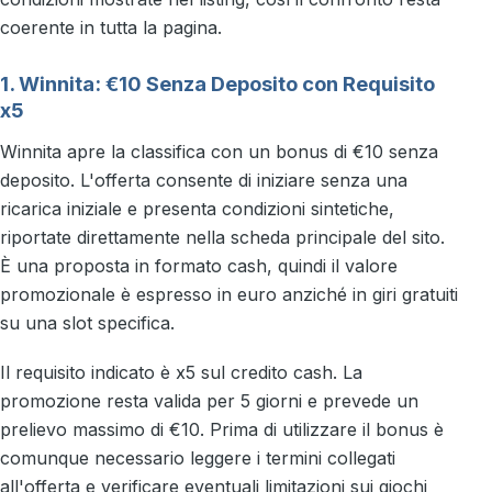
coerente in tutta la pagina.
1. Winnita: €10 Senza Deposito con Requisito
x5
Winnita apre la classifica con un bonus di €10 senza
deposito. L'offerta consente di iniziare senza una
ricarica iniziale e presenta condizioni sintetiche,
riportate direttamente nella scheda principale del sito.
È una proposta in formato cash, quindi il valore
promozionale è espresso in euro anziché in giri gratuiti
su una slot specifica.
Il requisito indicato è x5 sul credito cash. La
promozione resta valida per 5 giorni e prevede un
prelievo massimo di €10. Prima di utilizzare il bonus è
comunque necessario leggere i termini collegati
all'offerta e verificare eventuali limitazioni sui giochi