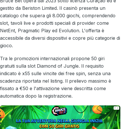
Bruce Bet opera dal 2023 sotto licenza Curaçao ed è
gestito da Beriston Limited. Il casinò presenta un
catalogo che supera gli 8.000 giochi, comprendendo
slot, tavoli live e prodotti speciali di provider come
NetEnt, Pragmatic Play ed Evolution. L'offerta è
accessibile da diversi dispositivi e copre più categorie di
gioco.
Tra le promozioni internazionali propone 50 giri
gratuiti sulla slot Diamond of Jungle. Il requisito
indicato è x55 sulle vincite dei free spin, senza una
scadenza riportata nel listing. Il prelievo massimo è
fissato a €50 e l'attivazione viene descritta come
automatica dopo la registrazione.