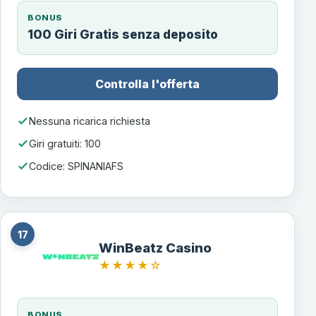
BONUS
100 Giri Gratis senza deposito
Controlla l'offerta
Nessuna ricarica richiesta
Giri gratuiti: 100
Codice: SPINANIAFS
17
WinBeatz Casino
★★★★☆
BONUS