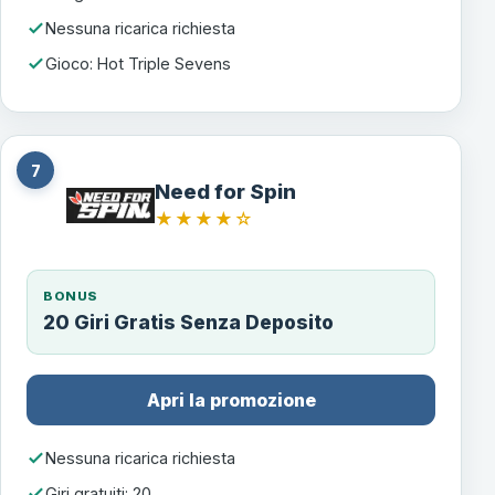
Nessuna ricarica richiesta
Gioco: Hot Triple Sevens
7
Need for Spin
★★★★☆
BONUS
20 Giri Gratis Senza Deposito
Apri la promozione
Nessuna ricarica richiesta
Giri gratuiti: 20