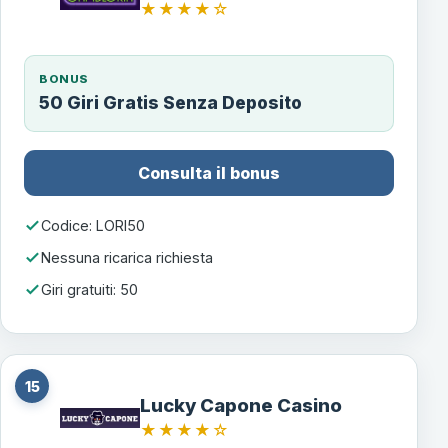
★★★★☆
BONUS
50 Giri Gratis Senza Deposito
Consulta il bonus
Codice: LORI50
Nessuna ricarica richiesta
Giri gratuiti: 50
15
Lucky Capone Casino
★★★★☆