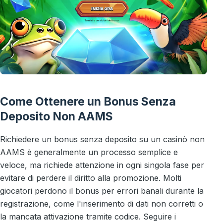
Come Ottenere un Bonus Senza
Deposito Non AAMS
Richiedere un bonus senza deposito su un casinò non
AAMS è generalmente un processo semplice e
veloce, ma richiede attenzione in ogni singola fase per
evitare di perdere il diritto alla promozione. Molti
giocatori perdono il bonus per errori banali durante la
registrazione, come l'inserimento di dati non corretti o
la mancata attivazione tramite codice. Seguire i