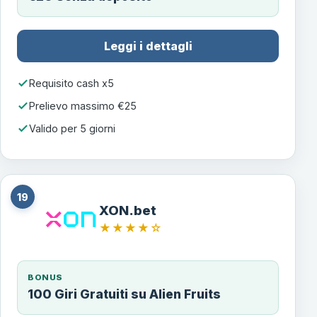
Leggi i dettagli
Requisito cash x5
Prelievo massimo €25
Valido per 5 giorni
19
XON.bet
★★★★☆
BONUS
100 Giri Gratuiti su Alien Fruits