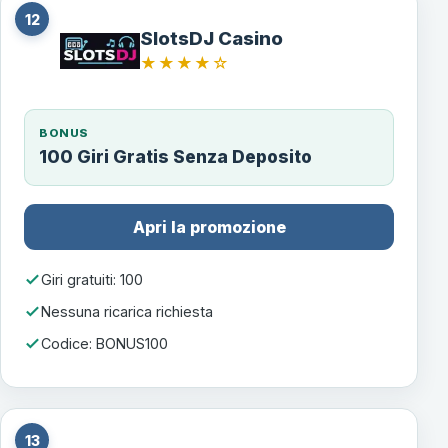
12
SlotsDJ Casino
★★★★☆
BONUS
100 Giri Gratis Senza Deposito
Apri la promozione
Giri gratuiti: 100
Nessuna ricarica richiesta
Codice: BONUS100
13