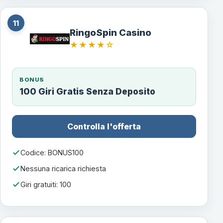
11
RingoSpin Casino
★★★★☆
BONUS
100 Giri Gratis Senza Deposito
Controlla l'offerta
Codice: BONUS100
Nessuna ricarica richiesta
Giri gratuiti: 100