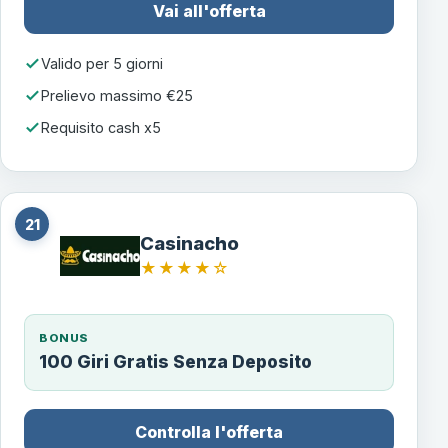
Vai all'offerta
Valido per 5 giorni
Prelievo massimo €25
Requisito cash x5
21
Casinacho
★★★★☆
BONUS
100 Giri Gratis Senza Deposito
Controlla l'offerta