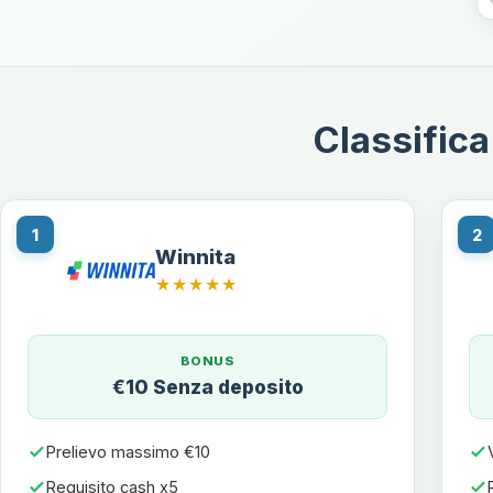
Classific
1
2
Winnita
★★★★★
BONUS
€10 Senza deposito
Prelievo massimo €10
Requisito cash x5