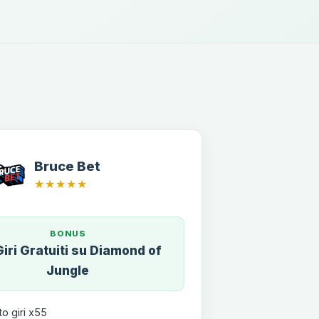
Bruce Bet
★★★★★
BONUS
iri Gratuiti su Diamond of
Jungle
to giri x55