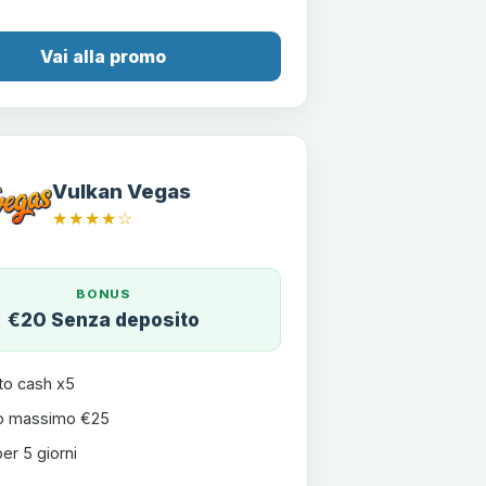
Vai alla promo
Vulkan Vegas
★★★★☆
BONUS
€20 Senza deposito
to cash x5
vo massimo €25
per 5 giorni