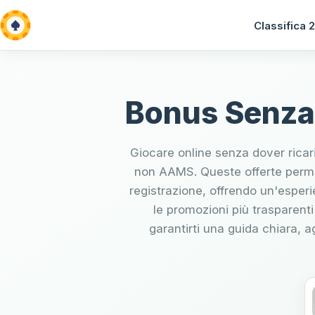
Classifica 
Bonus Senza
Giocare online senza dover ricari
non AAMS. Queste offerte perme
registrazione, offrendo un'esperi
le promozioni più trasparent
garantirti una guida chiara, a