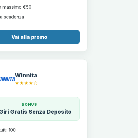
vo massimo €50
a scadenza
Vai alla promo
Winnita
★★★★☆
BONUS
Giri Gratis Senza Deposito
uiti: 100