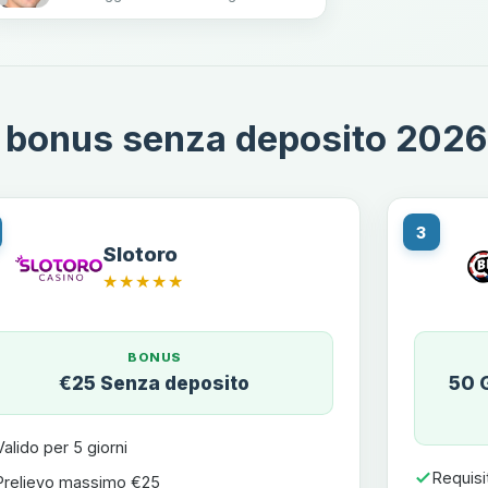
a bonus senza deposito 2026
3
Slotoro
★★★★★
BONUS
€25 Senza deposito
50 G
Valido per 5 giorni
Requisi
Prelievo massimo €25