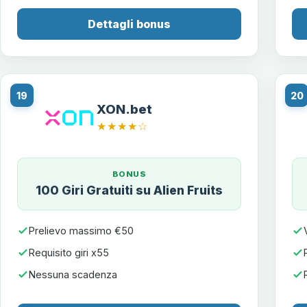
Dettagli bonus
19
20
XON.bet
★★★★☆
BONUS
100 Giri Gratuiti su Alien Fruits
Prelievo massimo €50
Requisito giri x55
Nessuna scadenza