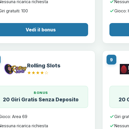
Nessuna ricarica richiesta
Nessuna
Giri gratuiti: 100
Gioco: 
Vedi il bonus
9
Rolling Slots
★★★★☆
BONUS
20 Giri Gratis Senza Deposito
20 
Gioco: Area 69
Giri grat
Nessuna ricarica richiesta
Nessuna