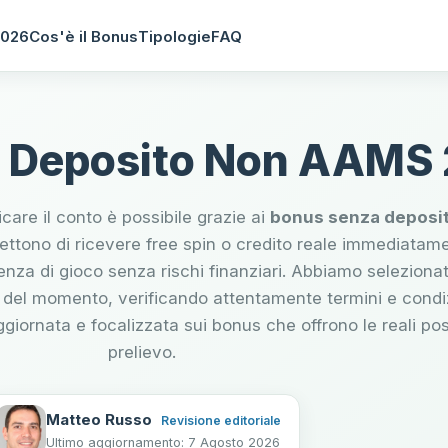
2026
Cos'è il Bonus
Tipologie
FAQ
 Deposito Non AAMS
care il conto è possibile grazie ai
bonus senza deposi
ttono di ricevere free spin o credito reale immediatam
enza di gioco senza rischi finanziari. Abbiamo selezionat
i del momento, verificando attentamente termini e condi
ggiornata e focalizzata sui bonus che offrono le reali poss
prelievo.
Matteo Russo
Revisione editoriale
Ultimo aggiornamento: 7 Agosto 2026