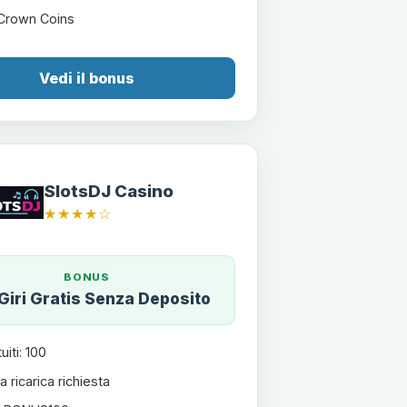
 Crown Coins
Vedi il bonus
SlotsDJ Casino
★★★★☆
BONUS
Giri Gratis Senza Deposito
uiti: 100
 ricarica richiesta