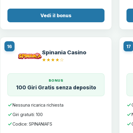
Vedi il bonus
16
17
Spinania Casino
★★★★☆
BONUS
100 Giri Gratis senza deposito
Nessuna ricarica richiesta
Giri gratuiti: 100
Codice: SPINANIAFS