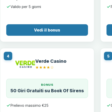
Valido per 5 giorni
Vedi il bonus
4
5
Verde Casino
★★★★☆
BONUS
50 Giri Gratuiti su Book Of Sirens
Prelievo massimo €25