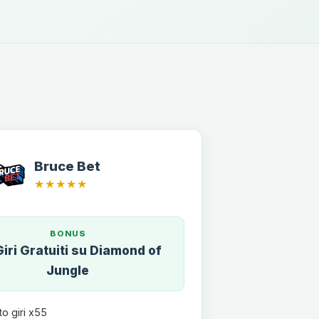
Bruce Bet
★★★★★
BONUS
iri Gratuiti su Diamond of
Jungle
to giri x55