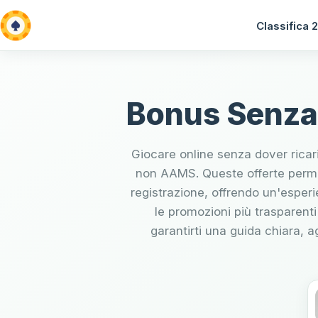
Classifica 
Bonus Senza
Giocare online senza dover ricari
non AAMS. Queste offerte perme
registrazione, offrendo un'esperi
le promozioni più trasparent
garantirti una guida chiara, a