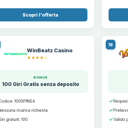
Scopri l'offerta
18
WinBeatz Casino
★★★★☆
BONUS
100 Giri Gratis senza deposito
Codice: 100SPINS4
Requisi
Nessuna ricarica richiesta
Prelie
Giri gratuiti: 100
Valido 