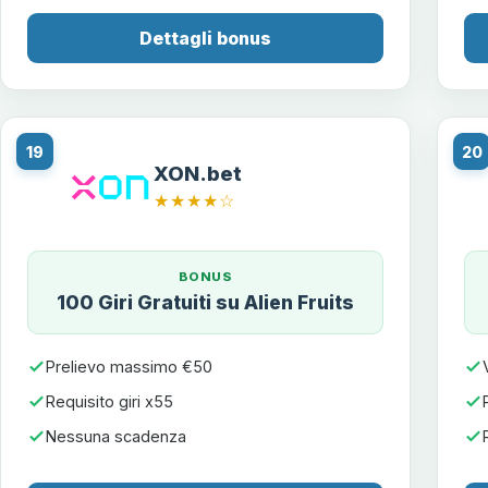
Dettagli bonus
19
20
XON.bet
★★★★☆
BONUS
100 Giri Gratuiti su Alien Fruits
Prelievo massimo €50
Requisito giri x55
Nessuna scadenza