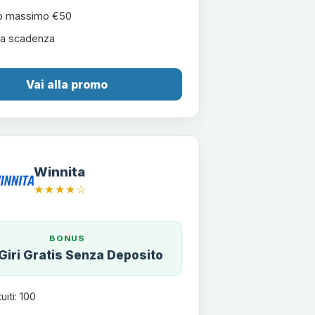
vo massimo €50
a scadenza
Vai alla promo
Winnita
★★★★☆
BONUS
Giri Gratis Senza Deposito
uiti: 100