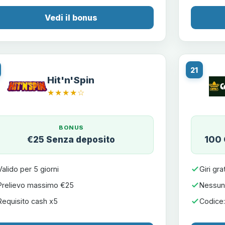
Vedi il bonus
21
Hit'n'Spin
★★★★☆
BONUS
€25 Senza deposito
100 
Valido per 5 giorni
Giri grat
Prelievo massimo €25
Nessuna
Requisito cash x5
Codice: