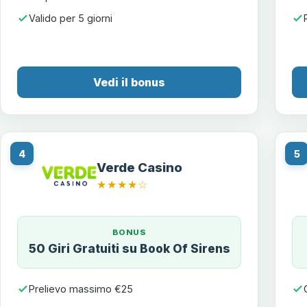
Valido per 5 giorni
Vedi il bonus
4
5
Verde Casino
★★★★☆
BONUS
50 Giri Gratuiti su Book Of Sirens
Prelievo massimo €25