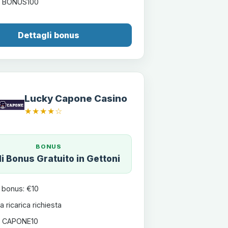
: BONUS100
Dettagli bonus
Lucky Capone Casino
★★★★☆
BONUS
i Bonus Gratuito in Gettoni
 bonus: €10
 ricarica richiesta
: CAPONE10