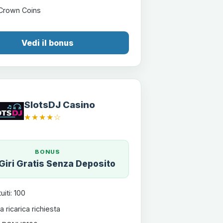
 Crown Coins
Vedi il bonus
SlotsDJ Casino
★★★★☆
BONUS
Giri Gratis Senza Deposito
uiti: 100
 ricarica richiesta