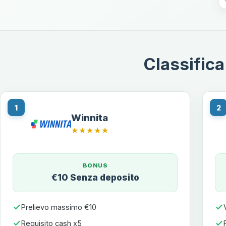
Classific
1
2
Winnita
★★★★★
BONUS
€10 Senza deposito
Prelievo massimo €10
Requisito cash x5