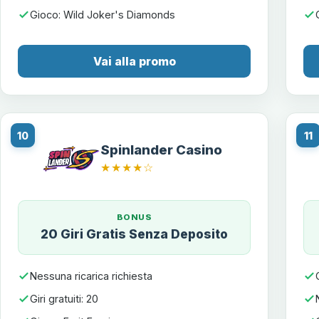
Gioco: Wild Joker's Diamonds
Vai alla promo
10
11
Spinlander Casino
★★★★☆
BONUS
20 Giri Gratis Senza Deposito
Nessuna ricarica richiesta
Giri gratuiti: 20