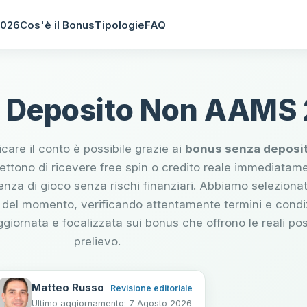
2026
Cos'è il Bonus
Tipologie
FAQ
 Deposito Non AAMS
care il conto è possibile grazie ai
bonus senza deposi
ttono di ricevere free spin o credito reale immediatam
enza di gioco senza rischi finanziari. Abbiamo selezionat
i del momento, verificando attentamente termini e condi
ggiornata e focalizzata sui bonus che offrono le reali poss
prelievo.
Matteo Russo
Revisione editoriale
Ultimo aggiornamento: 7 Agosto 2026