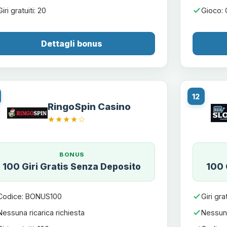
Giri gratuiti: 20
Gioco:
Dettagli bonus
12
RingoSpin Casino
★★★★☆
BONUS
100 Giri Gratis Senza Deposito
100 
Codice: BONUS100
Giri grat
Nessuna ricarica richiesta
Nessuna