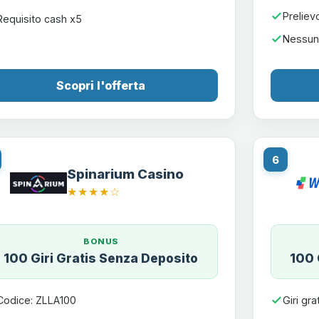
Prelie
Requisito cash x5
Nessun
Scopri l'offerta
6
Spinarium Casino
★★★★☆
BONUS
100 Giri Gratis Senza Deposito
100 
Codice: ZLLA100
Giri grat