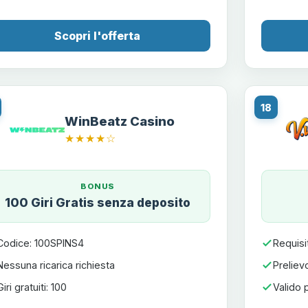
Scopri l'offerta
18
WinBeatz Casino
★★★★☆
BONUS
100 Giri Gratis senza deposito
Codice: 100SPINS4
Requisi
Nessuna ricarica richiesta
Prelie
Giri gratuiti: 100
Valido 