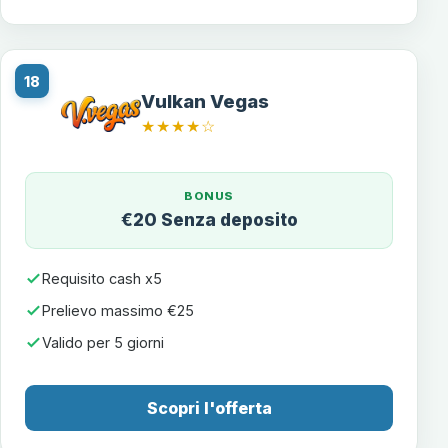
18
Vulkan Vegas
★★★★☆
BONUS
€20 Senza deposito
Requisito cash x5
Prelievo massimo €25
Valido per 5 giorni
Scopri l'offerta