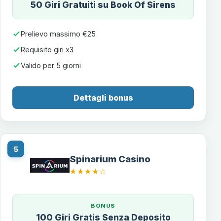
50 Giri Gratuiti su Book Of Sirens
Prelievo massimo €25
Requisito giri x3
Valido per 5 giorni
Dettagli bonus
5
Spinarium Casino
★★★★☆
BONUS
100 Giri Gratis Senza Deposito