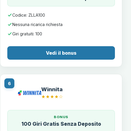
Codice: ZLLA100
Nessuna ricarica richiesta
Giri gratuiti: 100
Vedi il bonus
6
Winnita
★★★★☆
BONUS
100 Giri Gratis Senza Deposito