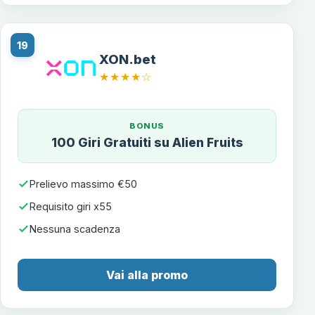
19
XON.bet
★★★★☆
BONUS
100 Giri Gratuiti su Alien Fruits
Prelievo massimo €50
Requisito giri x55
Nessuna scadenza
Vai alla promo