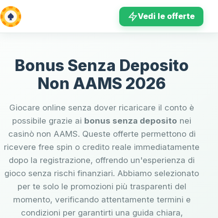
Vedi le offerte
Bonus Senza Deposito
Non AAMS 2026
Giocare online senza dover ricaricare il conto è
possibile grazie ai
bonus senza deposito
nei
casinò non AAMS. Queste offerte permettono di
ricevere free spin o credito reale immediatamente
dopo la registrazione, offrendo un'esperienza di
gioco senza rischi finanziari. Abbiamo selezionato
per te solo le promozioni più trasparenti del
momento, verificando attentamente termini e
condizioni per garantirti una guida chiara,