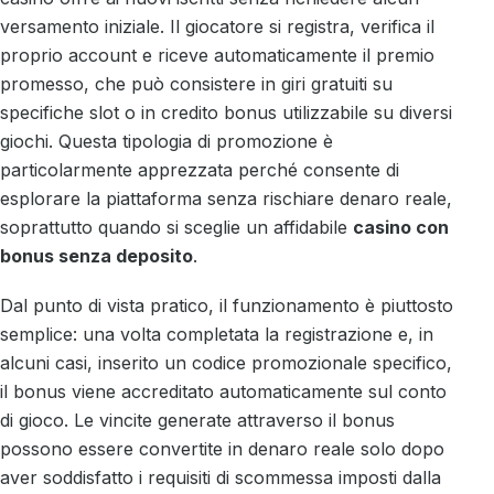
versamento iniziale. Il giocatore si registra, verifica il
proprio account e riceve automaticamente il premio
promesso, che può consistere in giri gratuiti su
specifiche slot o in credito bonus utilizzabile su diversi
giochi. Questa tipologia di promozione è
particolarmente apprezzata perché consente di
esplorare la piattaforma senza rischiare denaro reale,
soprattutto quando si sceglie un affidabile
casino con
bonus senza deposito
.
Dal punto di vista pratico, il funzionamento è piuttosto
semplice: una volta completata la registrazione e, in
alcuni casi, inserito un codice promozionale specifico,
il bonus viene accreditato automaticamente sul conto
di gioco. Le vincite generate attraverso il bonus
possono essere convertite in denaro reale solo dopo
aver soddisfatto i requisiti di scommessa imposti dalla