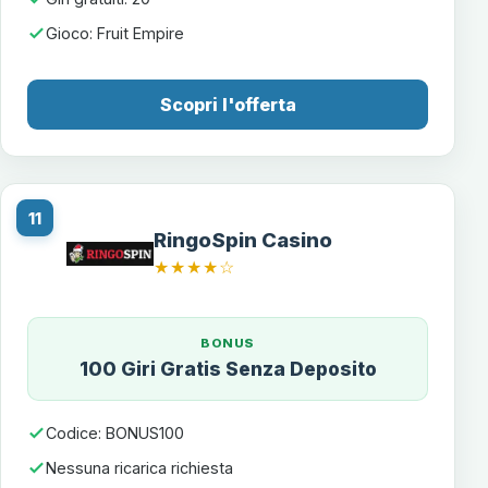
Gioco: Fruit Empire
Scopri l'offerta
11
RingoSpin Casino
★★★★☆
BONUS
100 Giri Gratis Senza Deposito
Codice: BONUS100
Nessuna ricarica richiesta