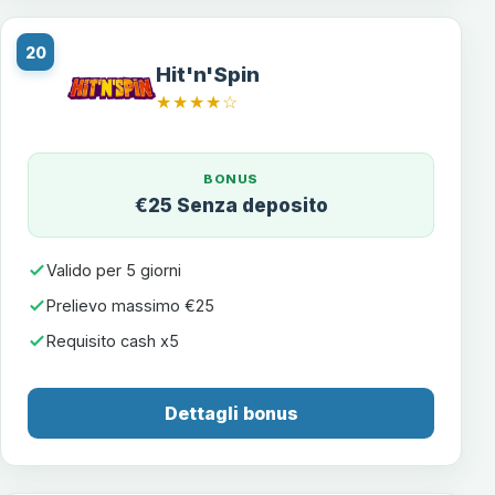
20
Hit'n'Spin
★★★★☆
BONUS
€25 Senza deposito
Valido per 5 giorni
Prelievo massimo €25
Requisito cash x5
Dettagli bonus