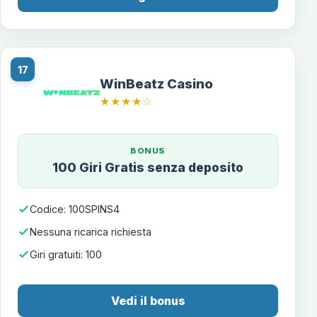
17
WinBeatz Casino
★★★★☆
BONUS
100 Giri Gratis senza deposito
Codice: 100SPINS4
Nessuna ricarica richiesta
Giri gratuiti: 100
Vedi il bonus