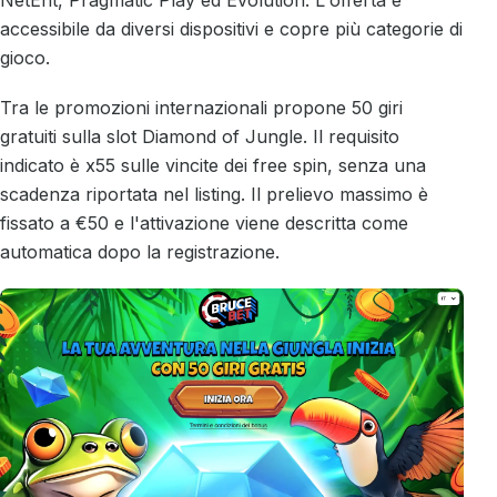
accessibile da diversi dispositivi e copre più categorie di
gioco.
Tra le promozioni internazionali propone 50 giri
gratuiti sulla slot Diamond of Jungle. Il requisito
indicato è x55 sulle vincite dei free spin, senza una
scadenza riportata nel listing. Il prelievo massimo è
fissato a €50 e l'attivazione viene descritta come
automatica dopo la registrazione.