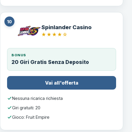
10
Spinlander Casino
★★★★☆
BONUS
20 Giri Gratis Senza Deposito
Vai all'offerta
Nessuna ricarica richiesta
Giri gratuiti: 20
Gioco: Fruit Empire