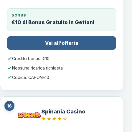
BONUS
€10 di Bonus Gratuito in Gettoni
Vai all'offerta
Credito bonus: €10
Nessuna ricarica richiesta
Codice: CAPONE10
16
Spinania Casino
★★★★☆