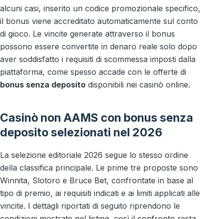
alcuni casi, inserito un codice promozionale specifico,
il bonus viene accreditato automaticamente sul conto
di gioco. Le vincite generate attraverso il bonus
possono essere convertite in denaro reale solo dopo
aver soddisfatto i requisiti di scommessa imposti dalla
piattaforma, come spesso accade con le offerte di
bonus senza deposito
disponibili nei casinò online.
Casinò non AAMS con bonus senza
deposito selezionati nel 2026
La selezione editoriale 2026 segue lo stesso ordine
della classifica principale. Le prime tre proposte sono
Winnita, Slotoro e Bruce Bet, confrontate in base al
tipo di premio, ai requisiti indicati e ai limiti applicati alle
vincite. I dettagli riportati di seguito riprendono le
condizioni mostrate nel listing, così il confronto resta