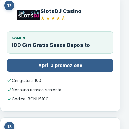
12
SlotsDJ Casino
★★★★☆
BONUS
100 Giri Gratis Senza Deposito
Apri la promozione
Giri gratuiti: 100
Nessuna ricarica richiesta
Codice: BONUS100
13