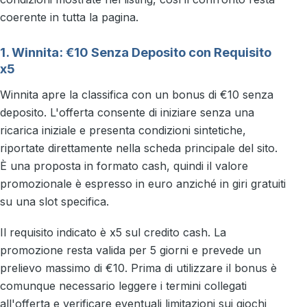
coerente in tutta la pagina.
1. Winnita: €10 Senza Deposito con Requisito
x5
Winnita apre la classifica con un bonus di €10 senza
deposito. L'offerta consente di iniziare senza una
ricarica iniziale e presenta condizioni sintetiche,
riportate direttamente nella scheda principale del sito.
È una proposta in formato cash, quindi il valore
promozionale è espresso in euro anziché in giri gratuiti
su una slot specifica.
Il requisito indicato è x5 sul credito cash. La
promozione resta valida per 5 giorni e prevede un
prelievo massimo di €10. Prima di utilizzare il bonus è
comunque necessario leggere i termini collegati
all'offerta e verificare eventuali limitazioni sui giochi