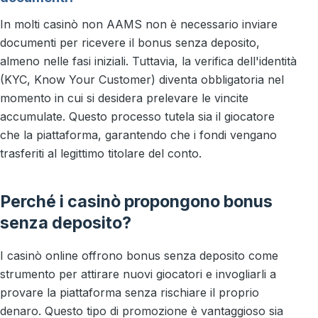
In molti casinò non AAMS non è necessario inviare
documenti per ricevere il bonus senza deposito,
almeno nelle fasi iniziali. Tuttavia, la verifica dell'identità
(KYC, Know Your Customer) diventa obbligatoria nel
momento in cui si desidera prelevare le vincite
accumulate. Questo processo tutela sia il giocatore
che la piattaforma, garantendo che i fondi vengano
trasferiti al legittimo titolare del conto.
Perché i casinò propongono bonus
senza deposito?
I casinò online offrono bonus senza deposito come
strumento per attirare nuovi giocatori e invogliarli a
provare la piattaforma senza rischiare il proprio
denaro. Questo tipo di promozione è vantaggioso sia