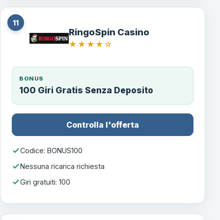
11
RingoSpin Casino
★★★★☆
BONUS
100 Giri Gratis Senza Deposito
Controlla l'offerta
Codice: BONUS100
Nessuna ricarica richiesta
Giri gratuiti: 100