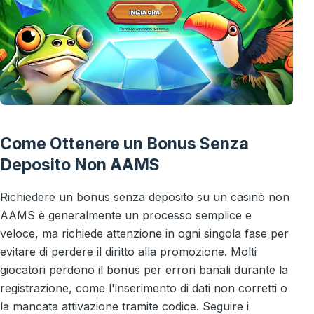
Come Ottenere un Bonus Senza
Deposito Non AAMS
Richiedere un bonus senza deposito su un casinò non
AAMS è generalmente un processo semplice e
veloce, ma richiede attenzione in ogni singola fase per
evitare di perdere il diritto alla promozione. Molti
giocatori perdono il bonus per errori banali durante la
registrazione, come l'inserimento di dati non corretti o
la mancata attivazione tramite codice. Seguire i