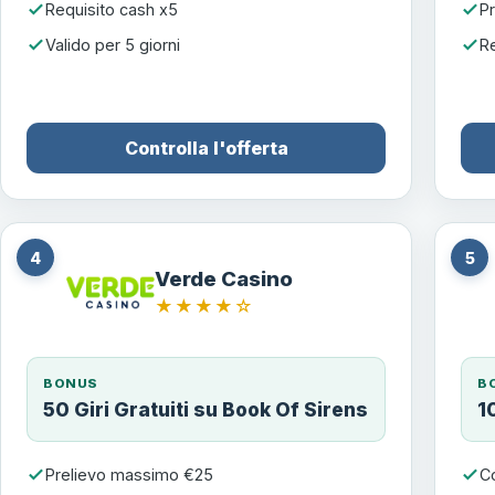
Requisito cash x5
P
Valido per 5 giorni
R
Controlla l'offerta
4
5
Verde Casino
★★★★☆
BONUS
B
50 Giri Gratuiti su Book Of Sirens
1
Prelievo massimo €25
C