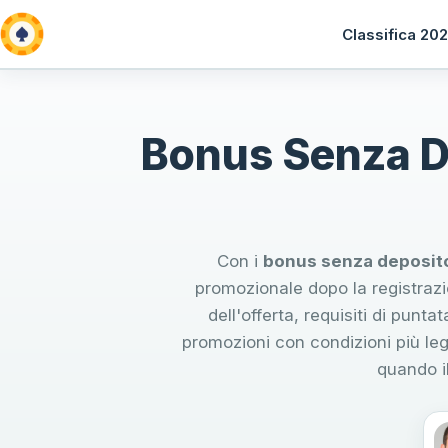
Classifica 20
Bonus Senza D
Con i
bonus senza deposit
promozionale dopo la registrazi
dell'offerta, requisiti di punt
promozioni con condizioni più leg
quando i