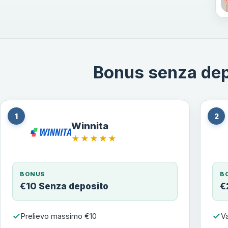
Bonus senza dep
1
2
Winnita
★★★★★
BONUS
B
€10 Senza deposito
€
Prelievo massimo €10
Va