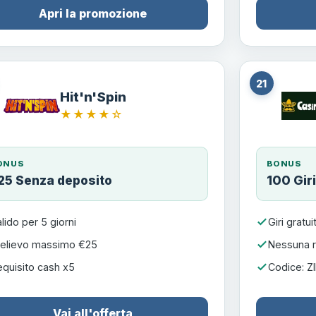
Apri la promozione
21
Hit'n'Spin
★★★★☆
ONUS
BONUS
25 Senza deposito
100 Gir
lido per 5 giorni
Giri gratuit
relievo massimo €25
Nessuna ri
equisito cash x5
Codice: Z
Vai all'offerta