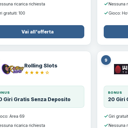
ssuna ricarica richiesta
Nessuna ri
ri gratuiti: 100
Gioco: Ho
Vai all'offerta
9
Rolling Slots
★★★★☆
ONUS
BONUS
0 Giri Gratis Senza Deposito
20 Giri
ioco: Area 69
Giri gratuit
ssuna ricarica richiesta
Nessuna ri