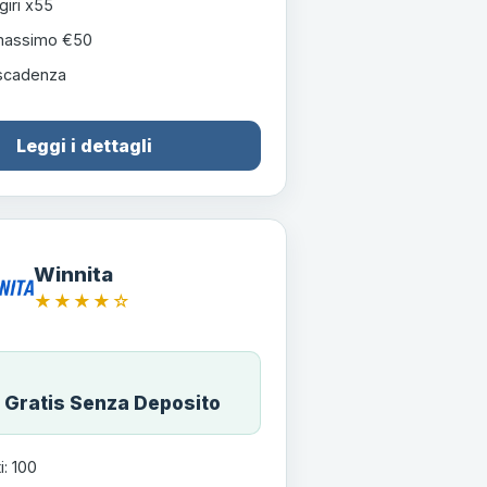
giri x55
 massimo €50
scadenza
Leggi i dettagli
Winnita
★★★★☆
i Gratis Senza Deposito
i: 100