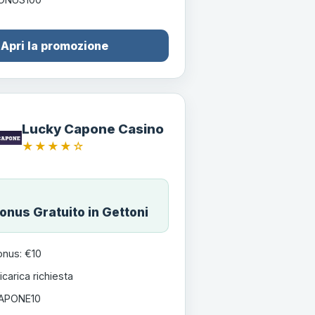
Apri la promozione
Lucky Capone Casino
★★★★☆
onus Gratuito in Gettoni
onus: €10
carica richiesta
CAPONE10