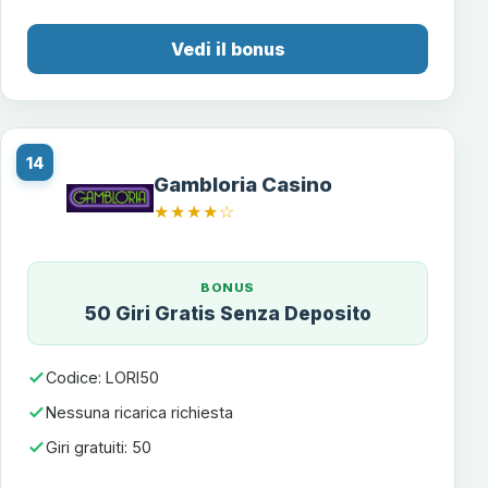
Vedi il bonus
14
Gambloria Casino
★★★★☆
BONUS
50 Giri Gratis Senza Deposito
Codice: LORI50
Nessuna ricarica richiesta
Giri gratuiti: 50