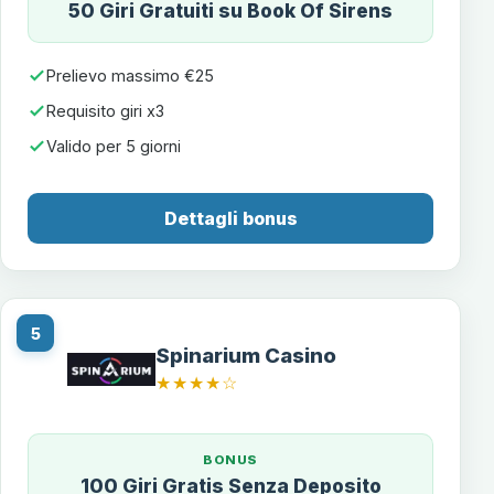
50 Giri Gratuiti su Book Of Sirens
Prelievo massimo €25
Requisito giri x3
Valido per 5 giorni
Dettagli bonus
5
Spinarium Casino
★★★★☆
BONUS
100 Giri Gratis Senza Deposito