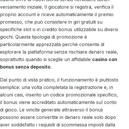
versamento iniziale. Il giocatore si registra, verifica il
proprio account e riceve automaticamente il premio
promesso, che può consistere in giri gratuiti su
specifiche slot o in credito bonus utilizzabile su diversi
giochi. Questa tipologia di promozione è
particolarmente apprezzata perché consente di
esplorare la piattaforma senza rischiare denaro reale,
soprattutto quando si sceglie un affidabile
casino con
bonus senza deposito
.
Dal punto di vista pratico, il funzionamento è piuttosto
semplice: una volta completata la registrazione e, in
alcuni casi, inserito un codice promozionale specifico,
il bonus viene accreditato automaticamente sul conto
di gioco. Le vincite generate attraverso il bonus
possono essere convertite in denaro reale solo dopo
aver soddisfatto i requisiti di scommessa imposti dalla