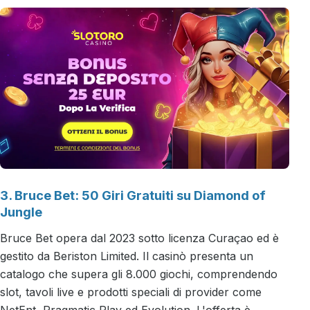
3. Bruce Bet: 50 Giri Gratuiti su Diamond of
Jungle
Bruce Bet opera dal 2023 sotto licenza Curaçao ed è
gestito da Beriston Limited. Il casinò presenta un
catalogo che supera gli 8.000 giochi, comprendendo
slot, tavoli live e prodotti speciali di provider come
NetEnt, Pragmatic Play ed Evolution. L'offerta è