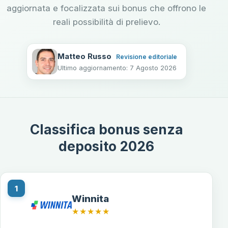
aggiornata e focalizzata sui bonus che offrono le
reali possibilità di prelievo.
Matteo Russo
Revisione editoriale
Ultimo aggiornamento: 7 Agosto 2026
Classifica bonus senza
deposito 2026
1
Winnita
★★★★★