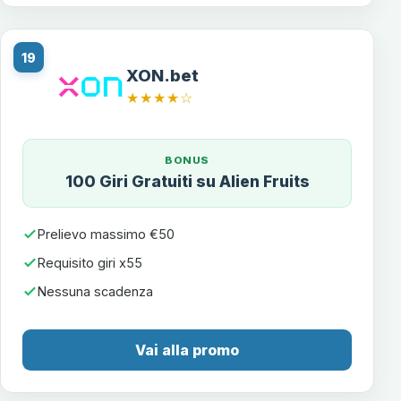
19
XON.bet
★★★★☆
BONUS
100 Giri Gratuiti su Alien Fruits
Prelievo massimo €50
Requisito giri x55
Nessuna scadenza
Vai alla promo