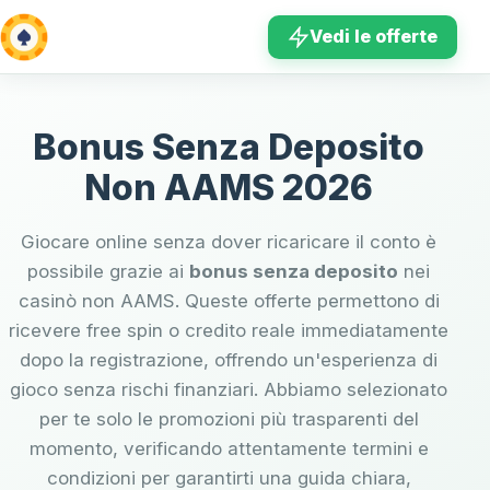
Vedi le offerte
Bonus Senza Deposito
Non AAMS 2026
Giocare online senza dover ricaricare il conto è
possibile grazie ai
bonus senza deposito
nei
casinò non AAMS. Queste offerte permettono di
ricevere free spin o credito reale immediatamente
dopo la registrazione, offrendo un'esperienza di
gioco senza rischi finanziari. Abbiamo selezionato
per te solo le promozioni più trasparenti del
momento, verificando attentamente termini e
condizioni per garantirti una guida chiara,