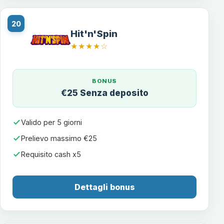
20
Hit'n'Spin
★★★★☆
BONUS
€25 Senza deposito
Valido per 5 giorni
Prelievo massimo €25
Requisito cash x5
Dettagli bonus