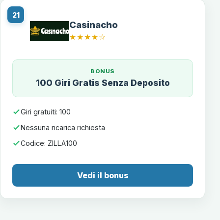
21
Casinacho
★★★★☆
BONUS
100 Giri Gratis Senza Deposito
Giri gratuiti: 100
Nessuna ricarica richiesta
Codice: ZILLA100
Vedi il bonus