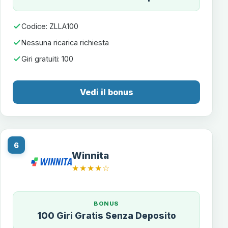
Codice: ZLLA100
Nessuna ricarica richiesta
Giri gratuiti: 100
Vedi il bonus
6
Winnita
★★★★☆
BONUS
100 Giri Gratis Senza Deposito