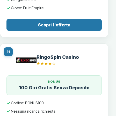
Gioco: Fruit Empire
Scopri l'offerta
11
RingoSpin Casino
★★★★☆
BONUS
100 Giri Gratis Senza Deposito
Codice: BONUS100
Nessuna ricarica richiesta