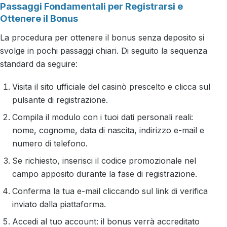
Passaggi Fondamentali per Registrarsi e
Ottenere il Bonus
La procedura per ottenere il bonus senza deposito si
svolge in pochi passaggi chiari. Di seguito la sequenza
standard da seguire:
Visita il sito ufficiale del casinò prescelto e clicca sul
pulsante di registrazione.
Compila il modulo con i tuoi dati personali reali:
nome, cognome, data di nascita, indirizzo e-mail e
numero di telefono.
Se richiesto, inserisci il codice promozionale nel
campo apposito durante la fase di registrazione.
Conferma la tua e-mail cliccando sul link di verifica
inviato dalla piattaforma.
Accedi al tuo account: il bonus verrà accreditato