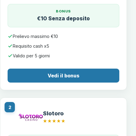
BONUS
€10 Senza deposito
Prelievo massimo €10
Requisito cash x5
Valido per 5 giorni
Vedi il bonus
2
Slotoro
★★★★★