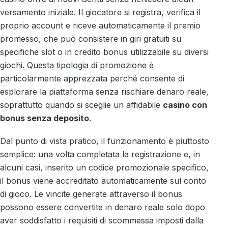
versamento iniziale. Il giocatore si registra, verifica il
proprio account e riceve automaticamente il premio
promesso, che può consistere in giri gratuiti su
specifiche slot o in credito bonus utilizzabile su diversi
giochi. Questa tipologia di promozione è
particolarmente apprezzata perché consente di
esplorare la piattaforma senza rischiare denaro reale,
soprattutto quando si sceglie un affidabile
casino con
bonus senza deposito
.
Dal punto di vista pratico, il funzionamento è piuttosto
semplice: una volta completata la registrazione e, in
alcuni casi, inserito un codice promozionale specifico,
il bonus viene accreditato automaticamente sul conto
di gioco. Le vincite generate attraverso il bonus
possono essere convertite in denaro reale solo dopo
aver soddisfatto i requisiti di scommessa imposti dalla