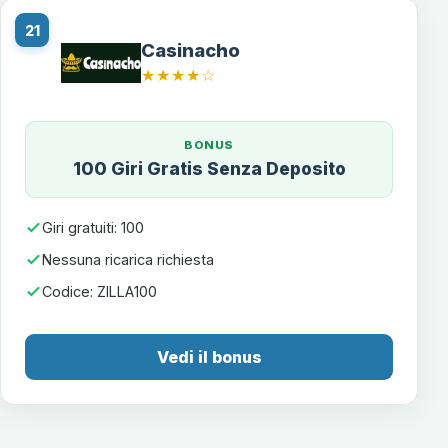
21
Casinacho
★★★★☆
BONUS
100 Giri Gratis Senza Deposito
Giri gratuiti: 100
Nessuna ricarica richiesta
Codice: ZILLA100
Vedi il bonus