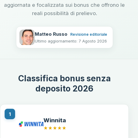
aggiornata e focalizzata sui bonus che offrono le
reali possibilità di prelievo.
Matteo Russo
Revisione editoriale
Ultimo aggiornamento: 7 Agosto 2026
Classifica bonus senza
deposito 2026
1
Winnita
★★★★★