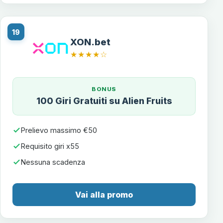
19
XON.bet
★★★★☆
BONUS
100 Giri Gratuiti su Alien Fruits
Prelievo massimo €50
Requisito giri x55
Nessuna scadenza
Vai alla promo