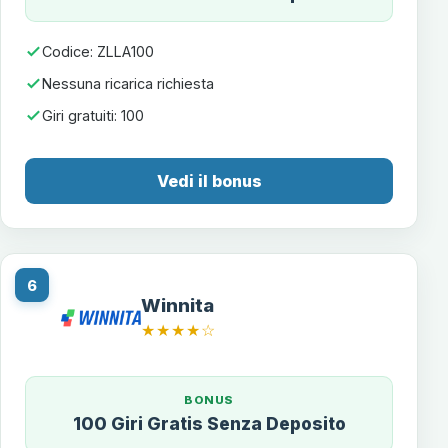
Codice: ZLLA100
Nessuna ricarica richiesta
Giri gratuiti: 100
Vedi il bonus
6
Winnita
★★★★☆
BONUS
100 Giri Gratis Senza Deposito