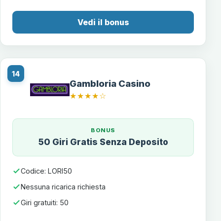
Vedi il bonus
14
Gambloria Casino
★★★★☆
BONUS
50 Giri Gratis Senza Deposito
Codice: LORI50
Nessuna ricarica richiesta
Giri gratuiti: 50