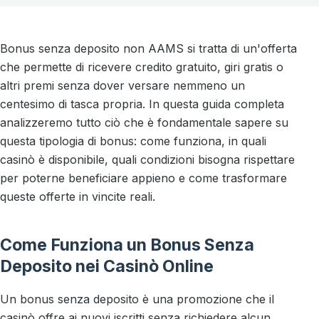
Bonus senza deposito non AAMS si tratta di un'offerta
che permette di ricevere credito gratuito, giri gratis o
altri premi senza dover versare nemmeno un
centesimo di tasca propria. In questa guida completa
analizzeremo tutto ciò che è fondamentale sapere su
questa tipologia di bonus: come funziona, in quali
casinò è disponibile, quali condizioni bisogna rispettare
per poterne beneficiare appieno e come trasformare
queste offerte in vincite reali.
Come Funziona un Bonus Senza
Deposito nei Casinò Online
Un bonus senza deposito è una promozione che il
casinò offre ai nuovi iscritti senza richiedere alcun