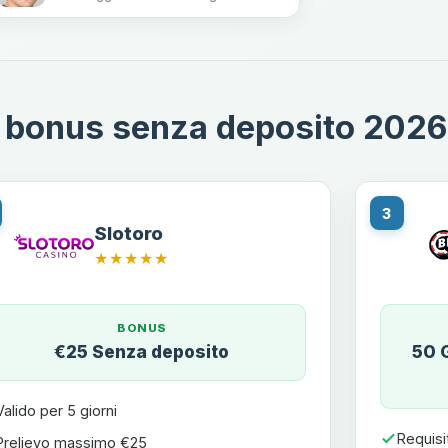
a bonus senza deposito 2026
3
Slotoro
★★★★★
BONUS
€25 Senza deposito
50 G
Valido per 5 giorni
Requisi
Prelievo massimo €25