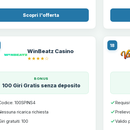
Scopri l'offerta
18
WinBeatz Casino
★★★★☆
BONUS
100 Giri Gratis senza deposito
Codice: 100SPINS4
Requisi
Nessuna ricarica richiesta
Prelie
Giri gratuiti: 100
Valido 