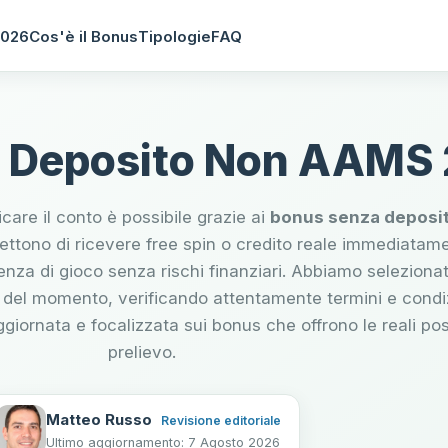
2026
Cos'è il Bonus
Tipologie
FAQ
 Deposito Non AAMS
care il conto è possibile grazie ai
bonus senza deposi
ttono di ricevere free spin o credito reale immediatam
enza di gioco senza rischi finanziari. Abbiamo selezionat
i del momento, verificando attentamente termini e condi
ggiornata e focalizzata sui bonus che offrono le reali poss
prelievo.
Matteo Russo
Revisione editoriale
Ultimo aggiornamento: 7 Agosto 2026