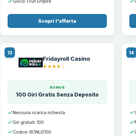
Gioco: Fruit Empire
Scopri l'offerta
13
14
Fridayroll Casino
★★★★☆
BONUS
100 Giri Gratis Senza Deposito
Nessuna ricarica richiesta
Giri gratuiti: 100
Codice: BONUS100