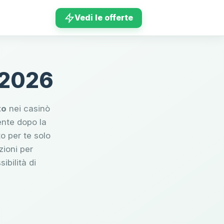
Vedi le offerte
 2026
to
nei casinò
ente dopo la
o per te solo
zioni per
ibilità di