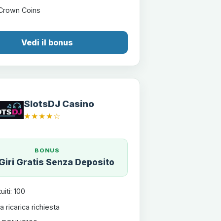
 Crown Coins
Vedi il bonus
SlotsDJ Casino
★★★★☆
BONUS
Giri Gratis Senza Deposito
uiti: 100
 ricarica richiesta