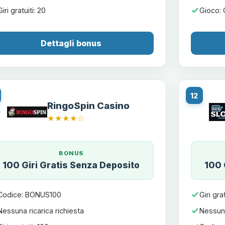
Giri gratuiti: 20
Gioco:
Dettagli bonus
12
RingoSpin Casino
★★★★☆
BONUS
100 Giri Gratis Senza Deposito
100 
Codice: BONUS100
Giri grat
Nessuna ricarica richiesta
Nessuna