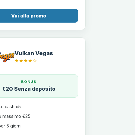
Vai alla promo
Vulkan Vegas
★★★★☆
BONUS
€20 Senza deposito
to cash x5
vo massimo €25
per 5 giorni