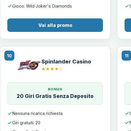
Gioco: Wild Joker's Diamonds
Vai alla promo
10
11
Spinlander Casino
★★★★☆
BONUS
20 Giri Gratis Senza Deposito
Nessuna ricarica richiesta
Giri gratuiti: 20