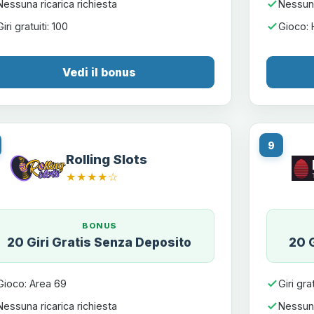
Nessuna ricarica richiesta
Nessuna
Giri gratuiti: 100
Gioco: 
Vedi il bonus
9
Rolling Slots
★★★★☆
BONUS
20 Giri Gratis Senza Deposito
20 
Gioco: Area 69
Giri grat
Nessuna ricarica richiesta
Nessuna