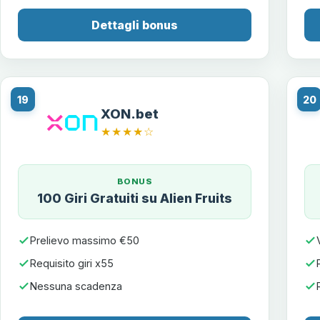
Dettagli bonus
19
20
XON.bet
★★★★☆
BONUS
100 Giri Gratuiti su Alien Fruits
Prelievo massimo €50
Requisito giri x55
Nessuna scadenza