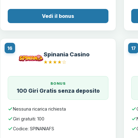
Vedi il bonus
16
17
Spinania Casino
★★★★☆
BONUS
100 Giri Gratis senza deposito
Nessuna ricarica richiesta
Giri gratuiti: 100
Codice: SPINANIAFS