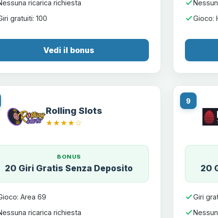
Nessuna ricarica richiesta
Nessuna
Giri gratuiti: 100
Gioco: 
Vedi il bonus
9
Rolling Slots
★★★★☆
BONUS
20 Giri Gratis Senza Deposito
20 
Gioco: Area 69
Giri grat
Nessuna ricarica richiesta
Nessuna