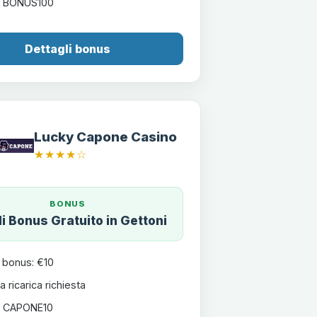
: BONUS100
Dettagli bonus
Lucky Capone Casino
★★★★☆
BONUS
i Bonus Gratuito in Gettoni
 bonus: €10
 ricarica richiesta
: CAPONE10