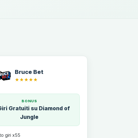
Bruce Bet
★★★★★
BONUS
iri Gratuiti su Diamond of
Jungle
to giri x55