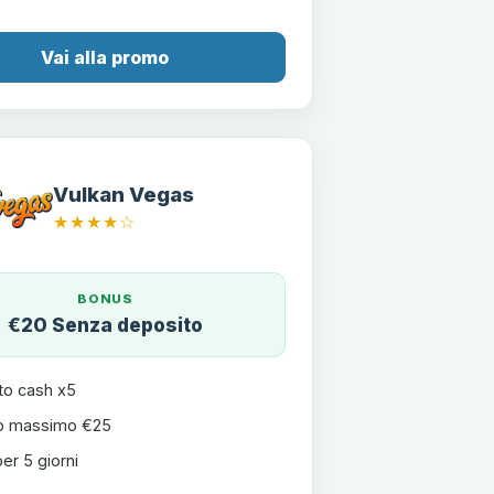
Vai alla promo
Vulkan Vegas
★★★★☆
BONUS
€20 Senza deposito
to cash x5
vo massimo €25
per 5 giorni