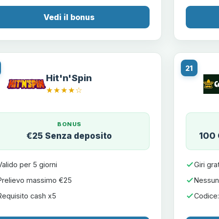
Vedi il bonus
21
Hit'n'Spin
★★★★☆
BONUS
€25 Senza deposito
100 
Valido per 5 giorni
Giri grat
Prelievo massimo €25
Nessuna
Requisito cash x5
Codice: