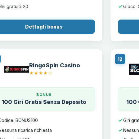
Giri gratuiti: 20
Gioco:
Dettagli bonus
12
RingoSpin Casino
★★★★☆
BONUS
100 Giri Gratis Senza Deposito
100 
Codice: BONUS100
Giri grat
Nessuna ricarica richiesta
Nessuna