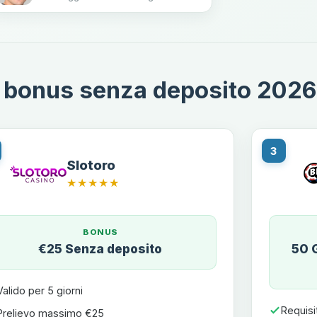
a bonus senza deposito 2026
3
Slotoro
★★★★★
BONUS
€25 Senza deposito
50 G
Valido per 5 giorni
Requisi
Prelievo massimo €25