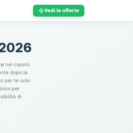
Vedi le offerte
 2026
to
nei casinò
ente dopo la
o per te solo
zioni per
ibilità di