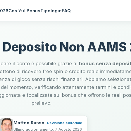
2026
Cos'è il Bonus
Tipologie
FAQ
 Deposito Non AAMS
care il conto è possibile grazie ai
bonus senza deposi
ttono di ricevere free spin o credito reale immediatam
enza di gioco senza rischi finanziari. Abbiamo selezionat
i del momento, verificando attentamente termini e condi
ggiornata e focalizzata sui bonus che offrono le reali poss
prelievo.
Matteo Russo
Revisione editoriale
Ultimo aggiornamento: 7 Agosto 2026