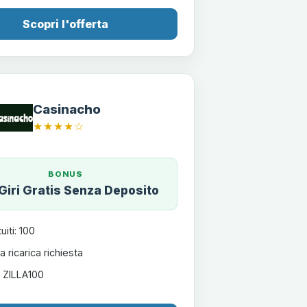
Scopri l'offerta
Casinacho
★★★★☆
BONUS
Giri Gratis Senza Deposito
uiti: 100
 ricarica richiesta
 ZILLA100