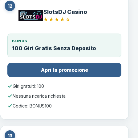
12
SlotsDJ Casino
★★★★☆
BONUS
100 Giri Gratis Senza Deposito
Apri la promozione
Giri gratuiti: 100
Nessuna ricarica richiesta
Codice: BONUS100
13