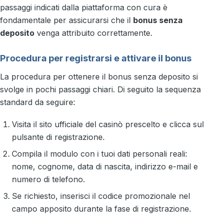
passaggi indicati dalla piattaforma con cura è
fondamentale per assicurarsi che il
bonus senza
deposito
venga attribuito correttamente.
Procedura per registrarsi e attivare il bonus
La procedura per ottenere il bonus senza deposito si
svolge in pochi passaggi chiari. Di seguito la sequenza
standard da seguire:
Visita il sito ufficiale del casinò prescelto e clicca sul
pulsante di registrazione.
Compila il modulo con i tuoi dati personali reali:
nome, cognome, data di nascita, indirizzo e-mail e
numero di telefono.
Se richiesto, inserisci il codice promozionale nel
campo apposito durante la fase di registrazione.