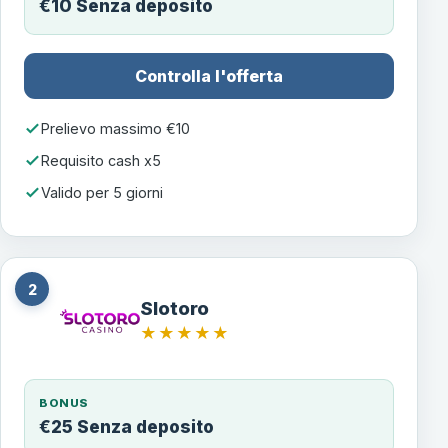
€10 Senza deposito
Controlla l'offerta
Prelievo massimo €10
Requisito cash x5
Valido per 5 giorni
2
Slotoro
★★★★★
BONUS
€25 Senza deposito