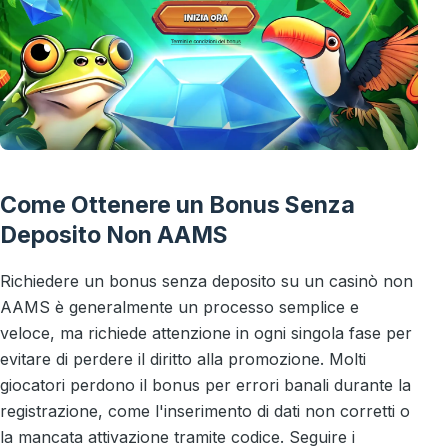
Come Ottenere un Bonus Senza
Deposito Non AAMS
Richiedere un bonus senza deposito su un casinò non
AAMS è generalmente un processo semplice e
veloce, ma richiede attenzione in ogni singola fase per
evitare di perdere il diritto alla promozione. Molti
giocatori perdono il bonus per errori banali durante la
registrazione, come l'inserimento di dati non corretti o
la mancata attivazione tramite codice. Seguire i