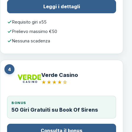
Leggi i dettagli
Requisito giri x55
Prelievo massimo €50
Nessuna scadenza
4
Verde Casino
★★★★☆
BONUS
50 Giri Gratuiti su Book Of Sirens
Consulta il bonus