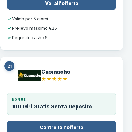
Vai all'offerta
Valido per 5 giorni
Prelievo massimo €25
Requisito cash x5
21
Casinacho
★★★★☆
BONUS
100 Giri Gratis Senza Deposito
Controlla l'offerta