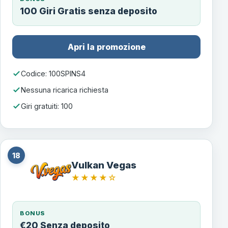
100 Giri Gratis senza deposito
Apri la promozione
Codice: 100SPINS4
Nessuna ricarica richiesta
Giri gratuiti: 100
18
Vulkan Vegas
★★★★☆
BONUS
€20 Senza deposito