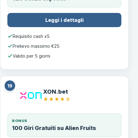
Leggi i dettagli
Requisito cash x5
Prelievo massimo €25
Valido per 5 giorni
19
XON.bet
★★★★☆
BONUS
100 Giri Gratuiti su Alien Fruits