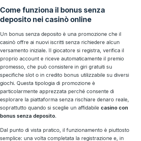
Come funziona il bonus senza
deposito nei casinò online
Un bonus senza deposito è una promozione che il
casinò offre ai nuovi iscritti senza richiedere alcun
versamento iniziale. Il giocatore si registra, verifica il
proprio account e riceve automaticamente il premio
promesso, che può consistere in giri gratuiti su
specifiche slot o in credito bonus utilizzabile su diversi
giochi. Questa tipologia di promozione è
particolarmente apprezzata perché consente di
esplorare la piattaforma senza rischiare denaro reale,
soprattutto quando si sceglie un affidabile
casino con
bonus senza deposito
.
Dal punto di vista pratico, il funzionamento è piuttosto
semplice: una volta completata la registrazione e, in