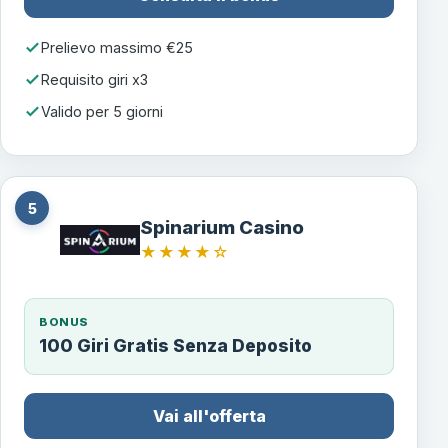
Prelievo massimo €25
Requisito giri x3
Valido per 5 giorni
5
Spinarium Casino
★★★★☆
BONUS
100 Giri Gratis Senza Deposito
Vai all'offerta