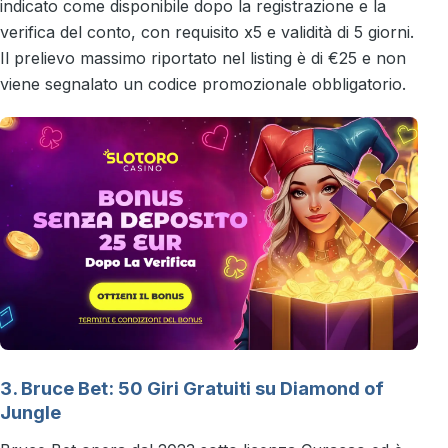
indicato come disponibile dopo la registrazione e la
verifica del conto, con requisito x5 e validità di 5 giorni.
Il prelievo massimo riportato nel listing è di €25 e non
viene segnalato un codice promozionale obbligatorio.
3. Bruce Bet: 50 Giri Gratuiti su Diamond of
Jungle