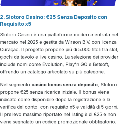
2. Slotoro Casino: €25 Senza Deposito con
Requisito x5
Slotoro Casino è una piattaforma moderna entrata nel
mercato nel 2025 e gestita da Wiraon B.V. con licenza
Curaçao. Il progetto propone più di 5.000 titoli tra slot,
giochi da tavolo e live casino. La selezione dei provider
include nomi come Evolution, Play'n GO e Betsoft,
offrendo un catalogo articolato su più categorie.
Nel segmento
casino bonus senza deposito
, Slotoro
propone €25 senza ricarica iniziale. Il bonus viene
indicato come disponibile dopo la registrazione e la
verifica del conto, con requisito x5 e validità di 5 giorni.
Il prelievo massimo riportato nel listing è di €25 e non
viene segnalato un codice promozionale obbligatorio.