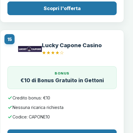
Scopri l'offerta
15
Lucky Capone Casino
★★★★☆
BONUS
€10 di Bonus Gratuito in Gettoni
Credito bonus: €10
Nessuna ricarica richiesta
Codice: CAPONE10