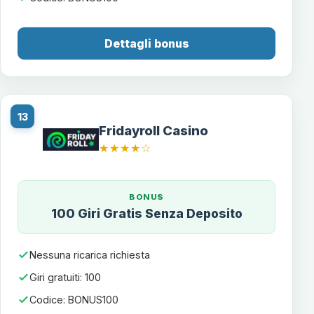
Dettagli bonus
13
Fridayroll Casino
★★★★☆
BONUS
100 Giri Gratis Senza Deposito
Nessuna ricarica richiesta
Giri gratuiti: 100
Codice: BONUS100