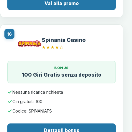
Vai alla promo
16
Spinania Casino
★★★★☆
BONUS
100 Giri Gratis senza deposito
Nessuna ricarica richiesta
Giri gratuiti: 100
Codice: SPINANIAFS
Dettagli bonus