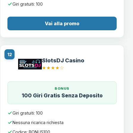
Giri gratuiti: 100
Vai alla promo
12
SlotsDJ Casino
★★★★☆
BONUS
100 Giri Gratis Senza Deposito
Giri gratuiti: 100
Nessuna ricarica richiesta
Codice: BONUS100