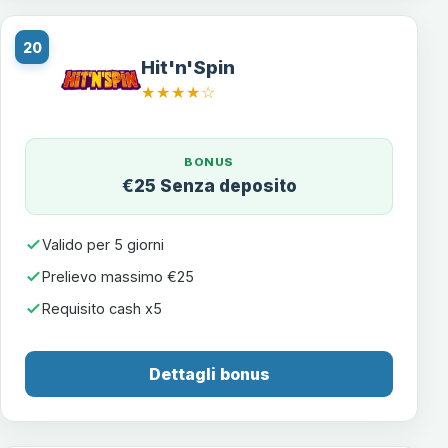
20
Hit'n'Spin
★★★★☆
BONUS
€25 Senza deposito
Valido per 5 giorni
Prelievo massimo €25
Requisito cash x5
Dettagli bonus