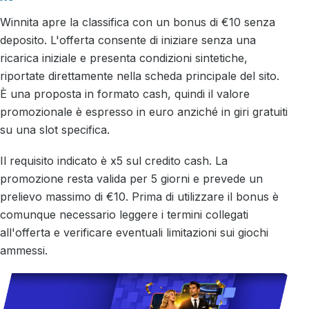
Winnita apre la classifica con un bonus di €10 senza
deposito. L'offerta consente di iniziare senza una
ricarica iniziale e presenta condizioni sintetiche,
riportate direttamente nella scheda principale del sito.
È una proposta in formato cash, quindi il valore
promozionale è espresso in euro anziché in giri gratuiti
su una slot specifica.
Il requisito indicato è x5 sul credito cash. La
promozione resta valida per 5 giorni e prevede un
prelievo massimo di €10. Prima di utilizzare il bonus è
comunque necessario leggere i termini collegati
all'offerta e verificare eventuali limitazioni sui giochi
ammessi.