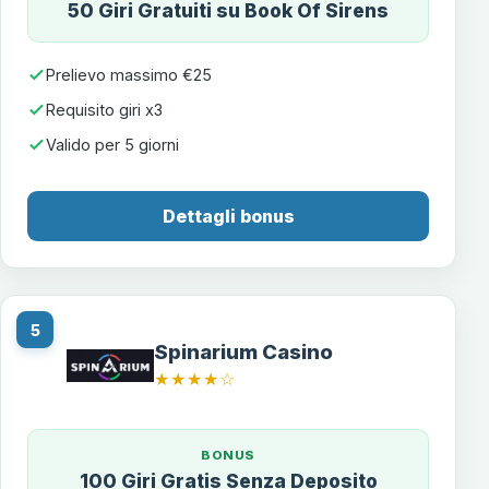
50 Giri Gratuiti su Book Of Sirens
Prelievo massimo €25
Requisito giri x3
Valido per 5 giorni
Dettagli bonus
5
Spinarium Casino
★★★★☆
BONUS
100 Giri Gratis Senza Deposito