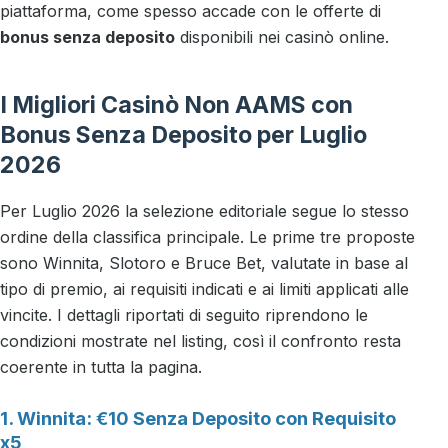
piattaforma, come spesso accade con le offerte di
bonus senza deposito
disponibili nei casinò online.
I Migliori Casinò Non AAMS con
Bonus Senza Deposito per Luglio
2026
Per Luglio 2026 la selezione editoriale segue lo stesso
ordine della classifica principale. Le prime tre proposte
sono Winnita, Slotoro e Bruce Bet, valutate in base al
tipo di premio, ai requisiti indicati e ai limiti applicati alle
vincite. I dettagli riportati di seguito riprendono le
condizioni mostrate nel listing, così il confronto resta
coerente in tutta la pagina.
1. Winnita: €10 Senza Deposito con Requisito
x5