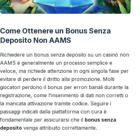
Come Ottenere un Bonus Senza
Deposito Non AAMS
Richiedere un bonus senza deposito su un casinò non
AAMS è generalmente un processo semplice e
veloce, ma richiede attenzione in ogni singola fase per
evitare di perdere il diritto alla promozione. Molti
giocatori perdono il bonus per errori banali durante la
registrazione, come l'inserimento di dati non corretti o
la mancata attivazione tramite codice. Seguire i
passaggi indicati dalla piattaforma con cura è
fondamentale per assicurarsi che il
bonus senza
deposito
venga attribuito correttamente.