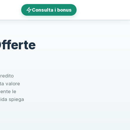
Consulta i bonus
fferte
redito
ta valore
mente le
uida spiega