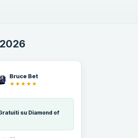
 2026
Bruce Bet
★★★★★
Gratuiti su Diamond of