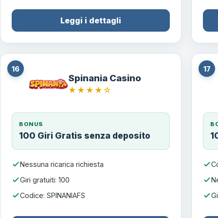
Leggi i dettagli
16
17
Spinania Casino
★★★★☆
BONUS
B
100 Giri Gratis senza deposito
1
Nessuna ricarica richiesta
C
Giri gratuiti: 100
Ne
Codice: SPINANIAFS
Gi