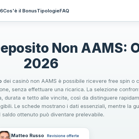
26
Cos'è il Bonus
Tipologie
FAQ
eposito Non AAMS: O
2026
o
dei casinò non AAMS è possibile ricevere free spin o c
one, senza effettuare una ricarica. La selezione confron
ata, durata e tetto alle vincite, così da distinguere rapida
gibili. Le schede mostrano i dati essenziali, mentre la g
l saldo ottenuto può diventare prelevabile.
Matteo Russo
Revisione offerte