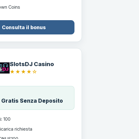
own Coins
Consulta il bonus
SlotsDJ Casino
★★★★☆
i Gratis Senza Deposito
i: 100
carica richiesta
BONUS100