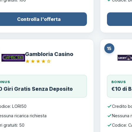
Controlla l'offerta
15
Gambloria Casino
★★★★☆
ONUS
BONUS
0 Giri Gratis Senza Deposito
€10 di B
odice: LORI50
Credito b
ssuna ricarica richiesta
Nessuna ri
ri gratuiti: 50
Codice: 