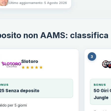
Ultimo aggiornamento: 5 Agosto 2026
osito non AAMS: classifica
3
Slotoro
★★★★★
ONUS
BONUS
25 Senza deposito
50 Giri 
Jungle
lido per 5 giorni