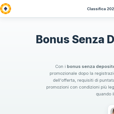
Classifica 20
Bonus Senza D
Con i
bonus senza deposit
promozionale dopo la registrazi
dell'offerta, requisiti di punt
promozioni con condizioni più leg
quando i