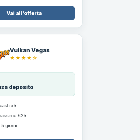
Vai all'offerta
Vulkan Vegas
★★★★☆
za deposito
 cash x5
 massimo €25
 5 giorni