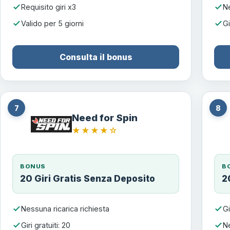
Requisito giri x3
Ne
Valido per 5 giorni
Gi
Consulta il bonus
7
8
Need for Spin
★★★★☆
BONUS
B
20 Giri Gratis Senza Deposito
2
Nessuna ricarica richiesta
G
Giri gratuiti: 20
Ne