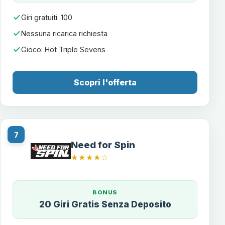
Giri gratuiti: 100
Nessuna ricarica richiesta
Gioco: Hot Triple Sevens
Scopri l'offerta
7
Need for Spin
★★★★☆
BONUS
20 Giri Gratis Senza Deposito