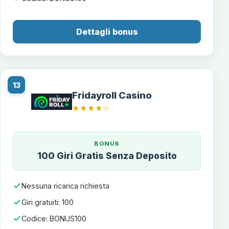
Dettagli bonus
13
Fridayroll Casino
★★★★☆
BONUS
100 Giri Gratis Senza Deposito
Nessuna ricarica richiesta
Giri gratuiti: 100
Codice: BONUS100