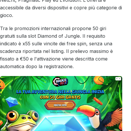
accessibile da diversi dispositivi e copre più categorie di
gioco.
Tra le promozioni internazionali propone 50 giri
gratuiti sulla slot Diamond of Jungle. Il requisito
indicato è x55 sulle vincite dei free spin, senza una
scadenza riportata nel listing. Il prelievo massimo è
fissato a €50 e l'attivazione viene descritta come
automatica dopo la registrazione.