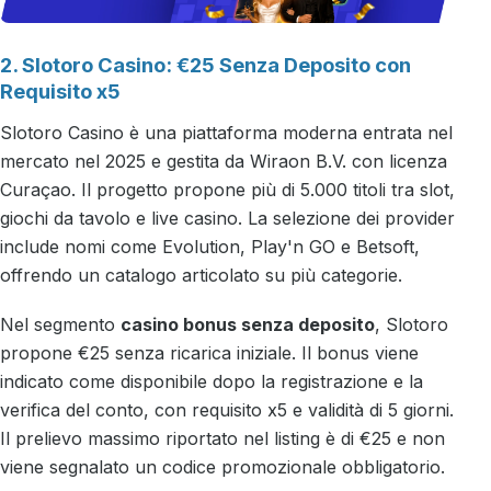
2. Slotoro Casino: €25 Senza Deposito con
Requisito x5
Slotoro Casino è una piattaforma moderna entrata nel
mercato nel 2025 e gestita da Wiraon B.V. con licenza
Curaçao. Il progetto propone più di 5.000 titoli tra slot,
giochi da tavolo e live casino. La selezione dei provider
include nomi come Evolution, Play'n GO e Betsoft,
offrendo un catalogo articolato su più categorie.
Nel segmento
casino bonus senza deposito
, Slotoro
propone €25 senza ricarica iniziale. Il bonus viene
indicato come disponibile dopo la registrazione e la
verifica del conto, con requisito x5 e validità di 5 giorni.
Il prelievo massimo riportato nel listing è di €25 e non
viene segnalato un codice promozionale obbligatorio.