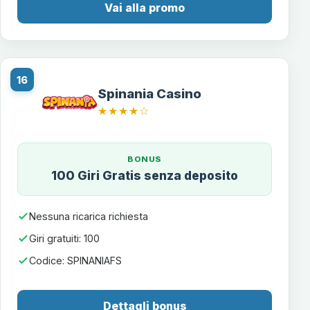
Vai alla promo
16
Spinania Casino
★★★★☆
BONUS
100 Giri Gratis senza deposito
Nessuna ricarica richiesta
Giri gratuiti: 100
Codice: SPINANIAFS
Dettagli bonus