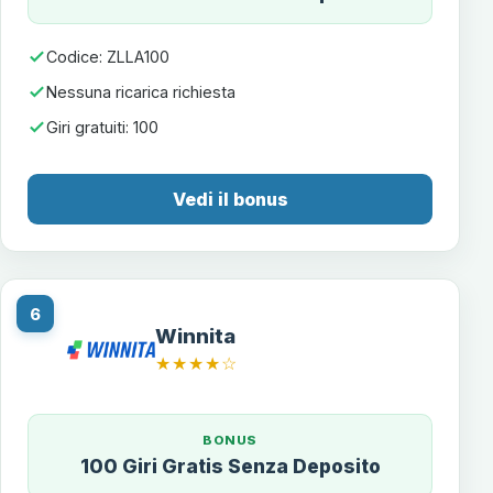
Codice: ZLLA100
Nessuna ricarica richiesta
Giri gratuiti: 100
Vedi il bonus
6
Winnita
★★★★☆
BONUS
100 Giri Gratis Senza Deposito