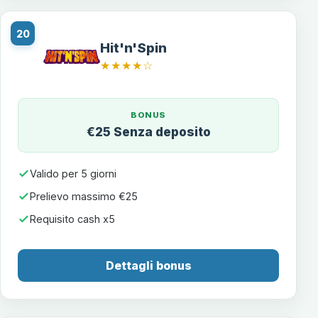
20
Hit'n'Spin
★★★★☆
BONUS
€25 Senza deposito
Valido per 5 giorni
Prelievo massimo €25
Requisito cash x5
Dettagli bonus