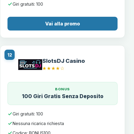
Giri gratuiti: 100
Vai alla promo
12
SlotsDJ Casino
★★★★☆
BONUS
100 Giri Gratis Senza Deposito
Giri gratuiti: 100
Nessuna ricarica richiesta
Codice: BONUS100