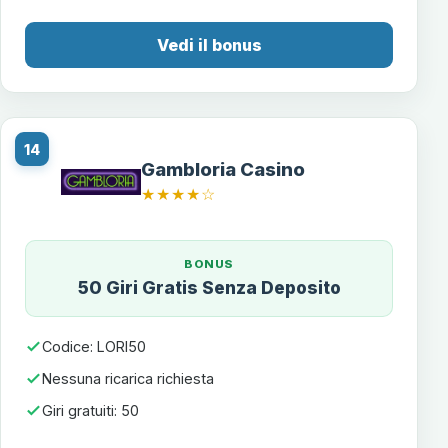
Vedi il bonus
14
Gambloria Casino
★★★★☆
BONUS
50 Giri Gratis Senza Deposito
Codice: LORI50
Nessuna ricarica richiesta
Giri gratuiti: 50