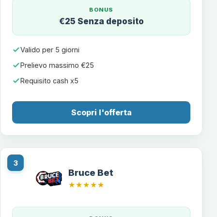
BONUS
€25 Senza deposito
Valido per 5 giorni
Prelievo massimo €25
Requisito cash x5
Scopri l'offerta
3
Bruce Bet
★★★★★