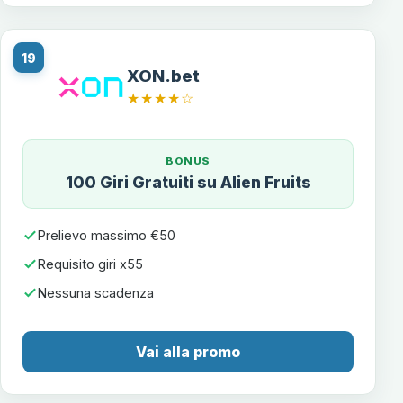
19
XON.bet
★★★★☆
BONUS
100 Giri Gratuiti su Alien Fruits
Prelievo massimo €50
Requisito giri x55
Nessuna scadenza
Vai alla promo