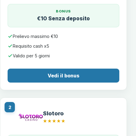
BONUS
€10 Senza deposito
Prelievo massimo €10
Requisito cash x5
Valido per 5 giorni
Vedi il bonus
2
Slotoro
★★★★★