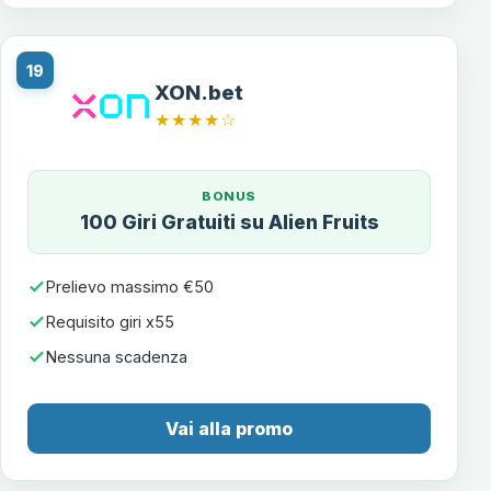
19
XON.bet
★★★★☆
BONUS
100 Giri Gratuiti su Alien Fruits
Prelievo massimo €50
Requisito giri x55
Nessuna scadenza
Vai alla promo