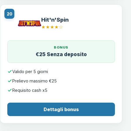
20
Hit'n'Spin
★★★★☆
BONUS
€25 Senza deposito
Valido per 5 giorni
Prelievo massimo €25
Requisito cash x5
Dettagli bonus