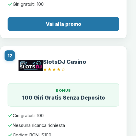
Giri gratuiti: 100
Vai alla promo
12
SlotsDJ Casino
★★★★☆
BONUS
100 Giri Gratis Senza Deposito
Giri gratuiti: 100
Nessuna ricarica richiesta
Codice: BONUS100