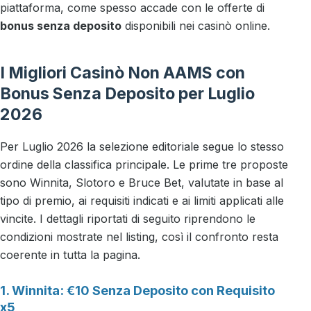
piattaforma, come spesso accade con le offerte di
bonus senza deposito
disponibili nei casinò online.
I Migliori Casinò Non AAMS con
Bonus Senza Deposito per Luglio
2026
Per Luglio 2026 la selezione editoriale segue lo stesso
ordine della classifica principale. Le prime tre proposte
sono Winnita, Slotoro e Bruce Bet, valutate in base al
tipo di premio, ai requisiti indicati e ai limiti applicati alle
vincite. I dettagli riportati di seguito riprendono le
condizioni mostrate nel listing, così il confronto resta
coerente in tutta la pagina.
1. Winnita: €10 Senza Deposito con Requisito
x5