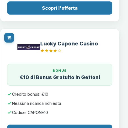
Scopri l'offerta
15
Lucky Capone Casino
★★★★☆
BONUS
€10 di Bonus Gratuito in Gettoni
Credito bonus: €10
Nessuna ricarica richiesta
Codice: CAPONE10