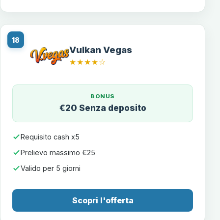
18
Vulkan Vegas
★★★★☆
BONUS
€20 Senza deposito
Requisito cash x5
Prelievo massimo €25
Valido per 5 giorni
Scopri l'offerta