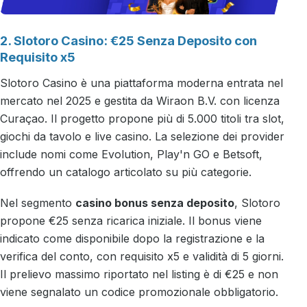
2. Slotoro Casino: €25 Senza Deposito con
Requisito x5
Slotoro Casino è una piattaforma moderna entrata nel
mercato nel 2025 e gestita da Wiraon B.V. con licenza
Curaçao. Il progetto propone più di 5.000 titoli tra slot,
giochi da tavolo e live casino. La selezione dei provider
include nomi come Evolution, Play'n GO e Betsoft,
offrendo un catalogo articolato su più categorie.
Nel segmento
casino bonus senza deposito
, Slotoro
propone €25 senza ricarica iniziale. Il bonus viene
indicato come disponibile dopo la registrazione e la
verifica del conto, con requisito x5 e validità di 5 giorni.
Il prelievo massimo riportato nel listing è di €25 e non
viene segnalato un codice promozionale obbligatorio.