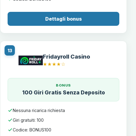
Dettagli bonus
13
Fridayroll Casino
★★★★☆
BONUS
100 Giri Gratis Senza Deposito
Nessuna ricarica richiesta
Giri gratuiti: 100
Codice: BONUS100