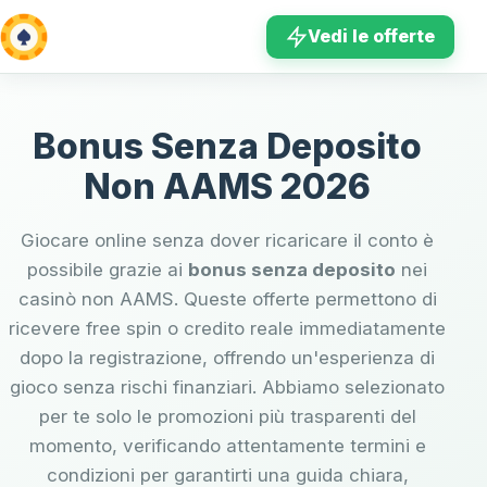
Vedi le offerte
Bonus Senza Deposito
Non AAMS 2026
Giocare online senza dover ricaricare il conto è
possibile grazie ai
bonus senza deposito
nei
casinò non AAMS. Queste offerte permettono di
ricevere free spin o credito reale immediatamente
dopo la registrazione, offrendo un'esperienza di
gioco senza rischi finanziari. Abbiamo selezionato
per te solo le promozioni più trasparenti del
momento, verificando attentamente termini e
condizioni per garantirti una guida chiara,