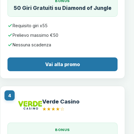
BONUS
50 Giri Gratuiti su Diamond of Jungle
Requisito giri x55
Prelievo massimo €50
Nessuna scadenza
Vai alla promo
4
Verde Casino
★★★★☆
BONUS