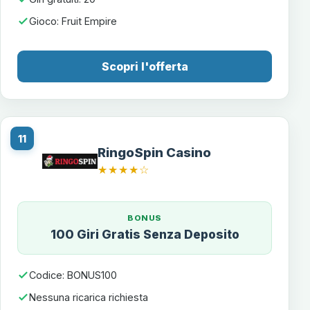
Gioco: Fruit Empire
Scopri l'offerta
11
RingoSpin Casino
★★★★☆
BONUS
100 Giri Gratis Senza Deposito
Codice: BONUS100
Nessuna ricarica richiesta