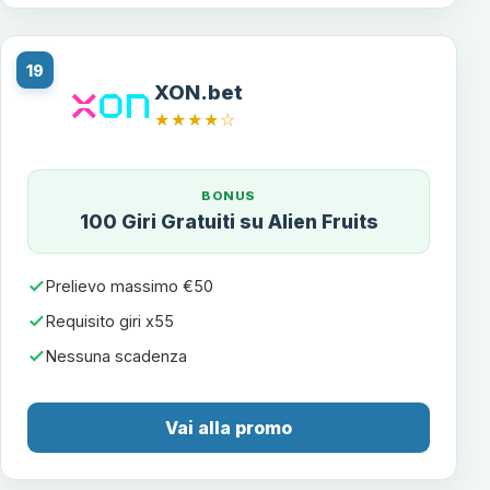
19
XON.bet
★★★★☆
BONUS
100 Giri Gratuiti su Alien Fruits
Prelievo massimo €50
Requisito giri x55
Nessuna scadenza
Vai alla promo