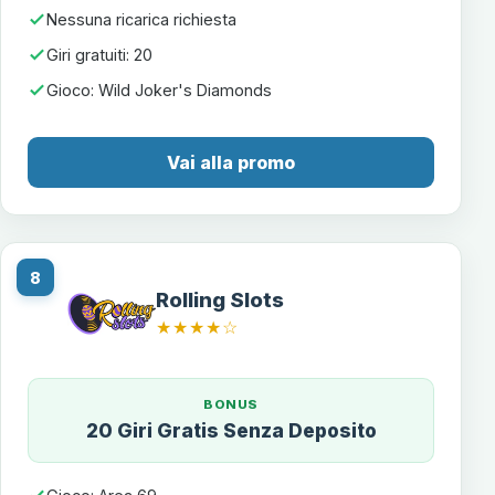
Nessuna ricarica richiesta
Giri gratuiti: 20
Gioco: Wild Joker's Diamonds
Vai alla promo
8
Rolling Slots
★★★★☆
BONUS
20 Giri Gratis Senza Deposito