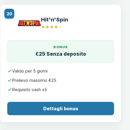
20
Hit'n'Spin
★★★★☆
BONUS
€25 Senza deposito
Valido per 5 giorni
Prelievo massimo €25
Requisito cash x5
Dettagli bonus