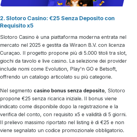
2. Slotoro Casino: €25 Senza Deposito con
Requisito x5
Slotoro Casino è una piattaforma moderna entrata nel
mercato nel 2025 e gestita da Wiraon B.V. con licenza
Curaçao. Il progetto propone più di 5.000 titoli tra slot,
giochi da tavolo e live casino. La selezione dei provider
include nomi come Evolution, Play'n GO e Betsoft,
offrendo un catalogo articolato su più categorie.
Nel segmento
casino bonus senza deposito
, Slotoro
propone €25 senza ricarica iniziale. Il bonus viene
indicato come disponibile dopo la registrazione e la
verifica del conto, con requisito x5 e validità di 5 giorni.
Il prelievo massimo riportato nel listing è di €25 e non
viene segnalato un codice promozionale obbligatorio.