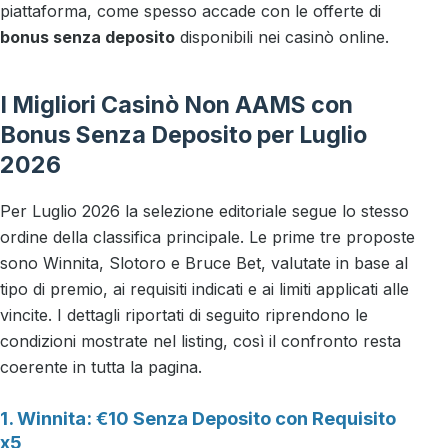
piattaforma, come spesso accade con le offerte di
bonus senza deposito
disponibili nei casinò online.
I Migliori Casinò Non AAMS con
Bonus Senza Deposito per Luglio
2026
Per Luglio 2026 la selezione editoriale segue lo stesso
ordine della classifica principale. Le prime tre proposte
sono Winnita, Slotoro e Bruce Bet, valutate in base al
tipo di premio, ai requisiti indicati e ai limiti applicati alle
vincite. I dettagli riportati di seguito riprendono le
condizioni mostrate nel listing, così il confronto resta
coerente in tutta la pagina.
1. Winnita: €10 Senza Deposito con Requisito
x5