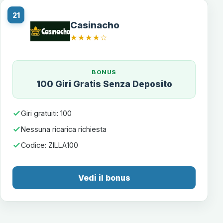
21
Casinacho
★★★★☆
BONUS
100 Giri Gratis Senza Deposito
Giri gratuiti: 100
Nessuna ricarica richiesta
Codice: ZILLA100
Vedi il bonus