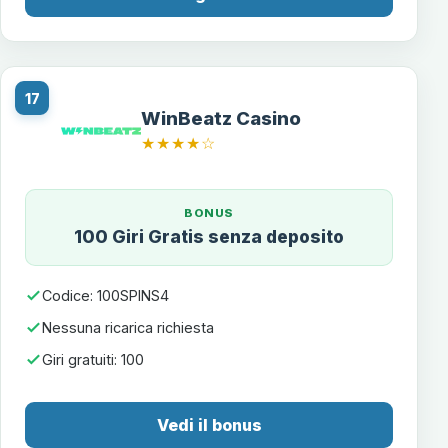
17
WinBeatz Casino
★★★★☆
BONUS
100 Giri Gratis senza deposito
Codice: 100SPINS4
Nessuna ricarica richiesta
Giri gratuiti: 100
Vedi il bonus