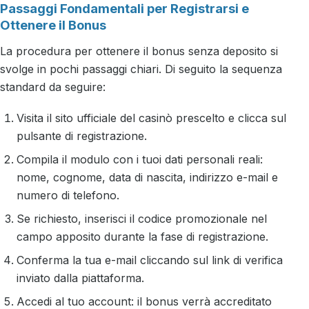
Passaggi Fondamentali per Registrarsi e
Ottenere il Bonus
La procedura per ottenere il bonus senza deposito si
svolge in pochi passaggi chiari. Di seguito la sequenza
standard da seguire:
Visita il sito ufficiale del casinò prescelto e clicca sul
pulsante di registrazione.
Compila il modulo con i tuoi dati personali reali:
nome, cognome, data di nascita, indirizzo e-mail e
numero di telefono.
Se richiesto, inserisci il codice promozionale nel
campo apposito durante la fase di registrazione.
Conferma la tua e-mail cliccando sul link di verifica
inviato dalla piattaforma.
Accedi al tuo account: il bonus verrà accreditato