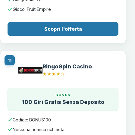
Gioco: Fruit Empire
Scopri l'offerta
11
RingoSpin Casino
★★★★☆
BONUS
100 Giri Gratis Senza Deposito
Codice: BONUS100
Nessuna ricarica richiesta