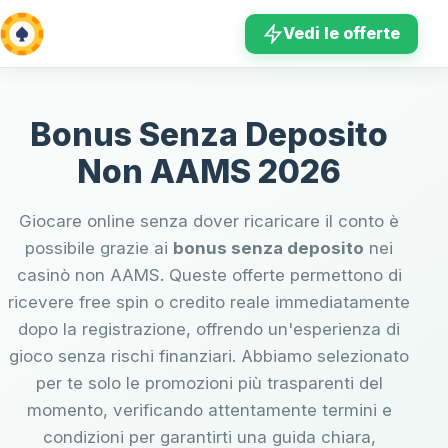
Vedi le offerte
Bonus Senza Deposito
Non AAMS 2026
Giocare online senza dover ricaricare il conto è
possibile grazie ai
bonus senza deposito
nei
casinò non AAMS. Queste offerte permettono di
ricevere free spin o credito reale immediatamente
dopo la registrazione, offrendo un'esperienza di
gioco senza rischi finanziari. Abbiamo selezionato
per te solo le promozioni più trasparenti del
momento, verificando attentamente termini e
condizioni per garantirti una guida chiara,