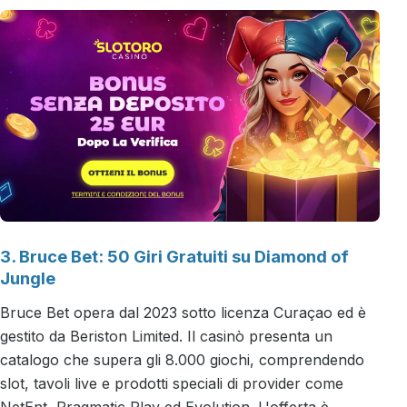
3. Bruce Bet: 50 Giri Gratuiti su Diamond of
Jungle
Bruce Bet opera dal 2023 sotto licenza Curaçao ed è
gestito da Beriston Limited. Il casinò presenta un
catalogo che supera gli 8.000 giochi, comprendendo
slot, tavoli live e prodotti speciali di provider come
NetEnt, Pragmatic Play ed Evolution. L'offerta è