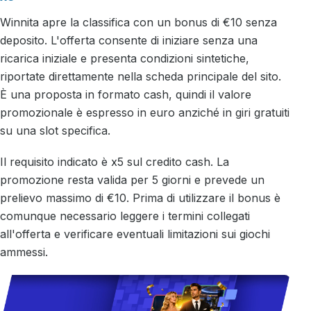
Winnita apre la classifica con un bonus di €10 senza
deposito. L'offerta consente di iniziare senza una
ricarica iniziale e presenta condizioni sintetiche,
riportate direttamente nella scheda principale del sito.
È una proposta in formato cash, quindi il valore
promozionale è espresso in euro anziché in giri gratuiti
su una slot specifica.
Il requisito indicato è x5 sul credito cash. La
promozione resta valida per 5 giorni e prevede un
prelievo massimo di €10. Prima di utilizzare il bonus è
comunque necessario leggere i termini collegati
all'offerta e verificare eventuali limitazioni sui giochi
ammessi.