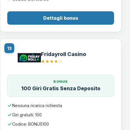
Dettagli bonus
13
Fridayroll Casino
★★★★☆
BONUS
100 Giri Gratis Senza Deposito
Nessuna ricarica richiesta
Giri gratuiti: 100
Codice: BONUS100