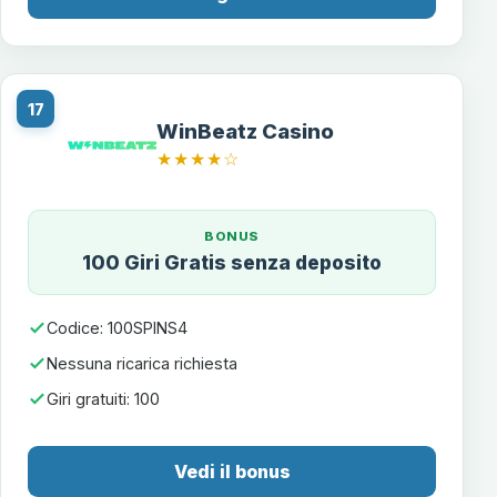
17
WinBeatz Casino
★★★★☆
BONUS
100 Giri Gratis senza deposito
Codice: 100SPINS4
Nessuna ricarica richiesta
Giri gratuiti: 100
Vedi il bonus