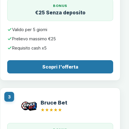
BONUS
€25 Senza deposito
Valido per 5 giorni
Prelievo massimo €25
Requisito cash x5
Scopri l'offerta
3
Bruce Bet
★★★★★