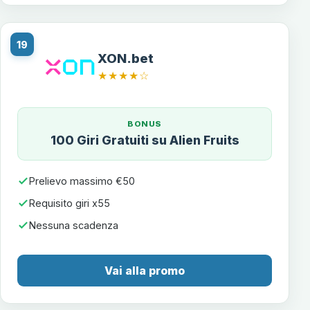
19
XON.bet
★★★★☆
BONUS
100 Giri Gratuiti su Alien Fruits
Prelievo massimo €50
Requisito giri x55
Nessuna scadenza
Vai alla promo