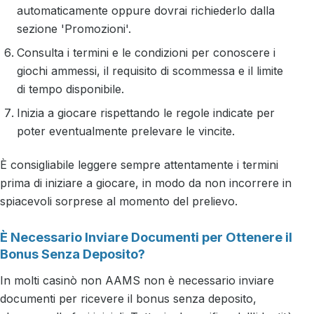
automaticamente oppure dovrai richiederlo dalla
sezione 'Promozioni'.
Consulta i termini e le condizioni per conoscere i
giochi ammessi, il requisito di scommessa e il limite
di tempo disponibile.
Inizia a giocare rispettando le regole indicate per
poter eventualmente prelevare le vincite.
È consigliabile leggere sempre attentamente i termini
prima di iniziare a giocare, in modo da non incorrere in
spiacevoli sorprese al momento del prelievo.
È Necessario Inviare Documenti per Ottenere il
Bonus Senza Deposito?
In molti casinò non AAMS non è necessario inviare
documenti per ricevere il bonus senza deposito,