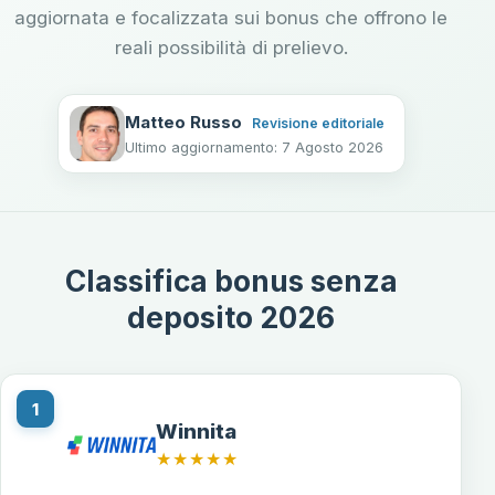
aggiornata e focalizzata sui bonus che offrono le
reali possibilità di prelievo.
Matteo Russo
Revisione editoriale
Ultimo aggiornamento: 7 Agosto 2026
Classifica bonus senza
deposito 2026
1
Winnita
★★★★★