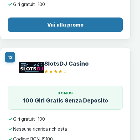
Giri gratuiti: 100
Vai alla promo
12
SlotsDJ Casino
★★★★☆
BONUS
100 Giri Gratis Senza Deposito
Giri gratuiti: 100
Nessuna ricarica richiesta
Codice: BONUS100