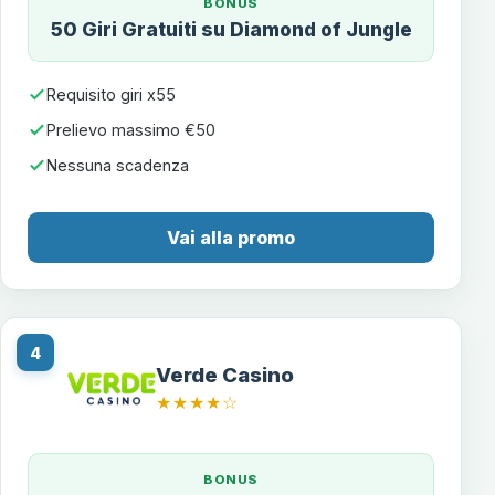
BONUS
50 Giri Gratuiti su Diamond of Jungle
Requisito giri x55
Prelievo massimo €50
Nessuna scadenza
Vai alla promo
4
Verde Casino
★★★★☆
BONUS