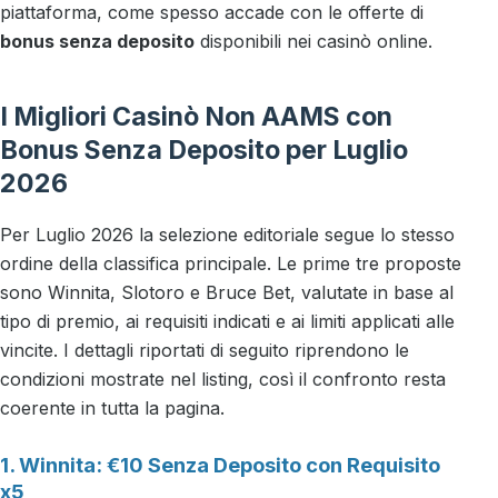
piattaforma, come spesso accade con le offerte di
bonus senza deposito
disponibili nei casinò online.
I Migliori Casinò Non AAMS con
Bonus Senza Deposito per Luglio
2026
Per Luglio 2026 la selezione editoriale segue lo stesso
ordine della classifica principale. Le prime tre proposte
sono Winnita, Slotoro e Bruce Bet, valutate in base al
tipo di premio, ai requisiti indicati e ai limiti applicati alle
vincite. I dettagli riportati di seguito riprendono le
condizioni mostrate nel listing, così il confronto resta
coerente in tutta la pagina.
1. Winnita: €10 Senza Deposito con Requisito
x5