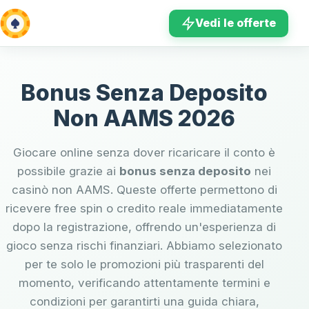
Vedi le offerte
Bonus Senza Deposito
Non AAMS 2026
Giocare online senza dover ricaricare il conto è
possibile grazie ai
bonus senza deposito
nei
casinò non AAMS. Queste offerte permettono di
ricevere free spin o credito reale immediatamente
dopo la registrazione, offrendo un'esperienza di
gioco senza rischi finanziari. Abbiamo selezionato
per te solo le promozioni più trasparenti del
momento, verificando attentamente termini e
condizioni per garantirti una guida chiara,