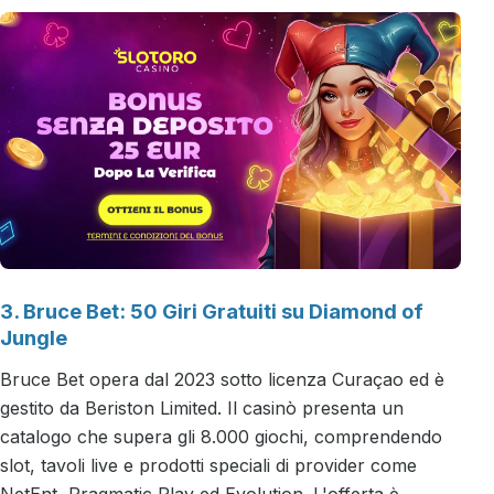
3. Bruce Bet: 50 Giri Gratuiti su Diamond of
Jungle
Bruce Bet opera dal 2023 sotto licenza Curaçao ed è
gestito da Beriston Limited. Il casinò presenta un
catalogo che supera gli 8.000 giochi, comprendendo
slot, tavoli live e prodotti speciali di provider come
NetEnt, Pragmatic Play ed Evolution. L'offerta è