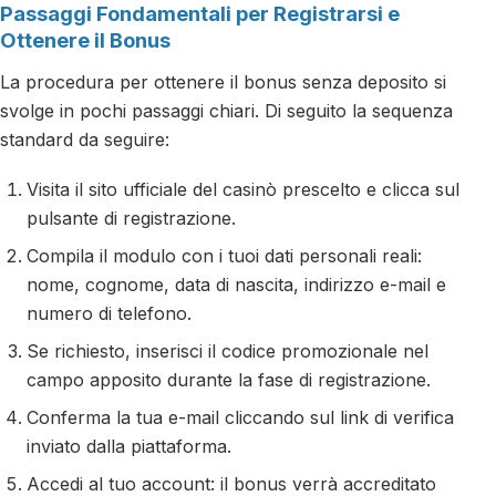
Passaggi Fondamentali per Registrarsi e
Ottenere il Bonus
La procedura per ottenere il bonus senza deposito si
svolge in pochi passaggi chiari. Di seguito la sequenza
standard da seguire:
Visita il sito ufficiale del casinò prescelto e clicca sul
pulsante di registrazione.
Compila il modulo con i tuoi dati personali reali:
nome, cognome, data di nascita, indirizzo e-mail e
numero di telefono.
Se richiesto, inserisci il codice promozionale nel
campo apposito durante la fase di registrazione.
Conferma la tua e-mail cliccando sul link di verifica
inviato dalla piattaforma.
Accedi al tuo account: il bonus verrà accreditato