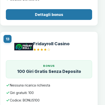
Dettagli bonus
13
Fridayroll Casino
★★★★☆
BONUS
100 Giri Gratis Senza Deposito
Nessuna ricarica richiesta
Giri gratuiti: 100
Codice: BONUS100