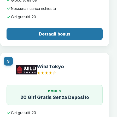
Gioco: Area 69
Nessuna ricarica richiesta
Giri gratuiti: 20
Dettagli bonus
9
Wild Tokyo
★★★★☆
BONUS
20 Giri Gratis Senza Deposito
Giri gratuiti: 20