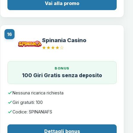
Vai alla promo
16
Spinania Casino
★★★★☆
BONUS
100 Giri Gratis senza deposito
Nessuna ricarica richiesta
Giri gratuiti: 100
Codice: SPINANIAFS
Dettagli bonus