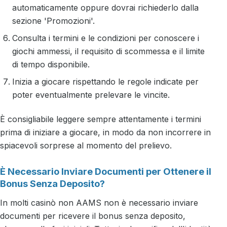
automaticamente oppure dovrai richiederlo dalla
sezione 'Promozioni'.
Consulta i termini e le condizioni per conoscere i
giochi ammessi, il requisito di scommessa e il limite
di tempo disponibile.
Inizia a giocare rispettando le regole indicate per
poter eventualmente prelevare le vincite.
È consigliabile leggere sempre attentamente i termini
prima di iniziare a giocare, in modo da non incorrere in
spiacevoli sorprese al momento del prelievo.
È Necessario Inviare Documenti per Ottenere il
Bonus Senza Deposito?
In molti casinò non AAMS non è necessario inviare
documenti per ricevere il bonus senza deposito,