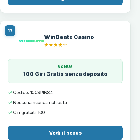
17
WinBeatz Casino
★★★★☆
BONUS
100 Giri Gratis senza deposito
Codice: 100SPINS4
Nessuna ricarica richiesta
Giri gratuiti: 100
Vedi il bonus