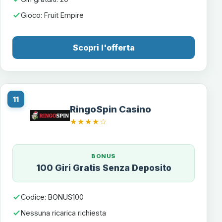
Gioco: Fruit Empire
Scopri l'offerta
11
RingoSpin Casino
★★★★☆
BONUS
100 Giri Gratis Senza Deposito
Codice: BONUS100
Nessuna ricarica richiesta