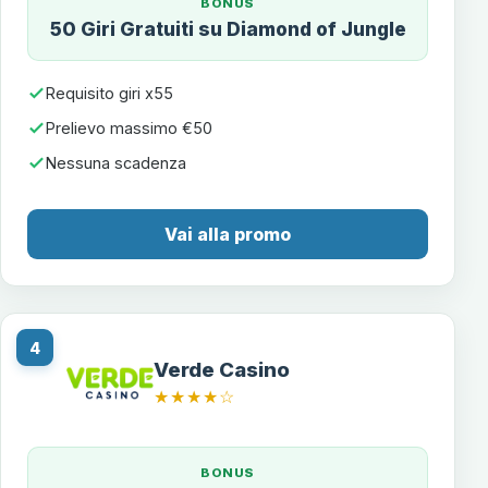
BONUS
50 Giri Gratuiti su Diamond of Jungle
Requisito giri x55
Prelievo massimo €50
Nessuna scadenza
Vai alla promo
4
Verde Casino
★★★★☆
BONUS