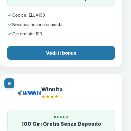
Codice: ZLLA100
Nessuna ricarica richiesta
Giri gratuiti: 100
Vedi il bonus
6
Winnita
★★★★☆
BONUS
100 Giri Gratis Senza Deposito