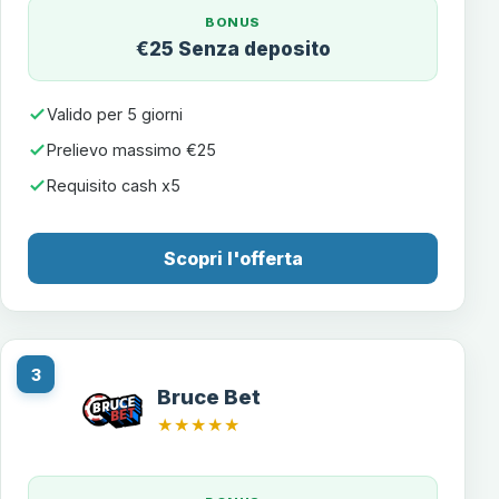
BONUS
€25 Senza deposito
Valido per 5 giorni
Prelievo massimo €25
Requisito cash x5
Scopri l'offerta
3
Bruce Bet
★★★★★