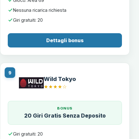
Gioco: Area 69
Nessuna ricarica richiesta
Giri gratuiti: 20
Dettagli bonus
9
Wild Tokyo
★★★★☆
BONUS
20 Giri Gratis Senza Deposito
Giri gratuiti: 20