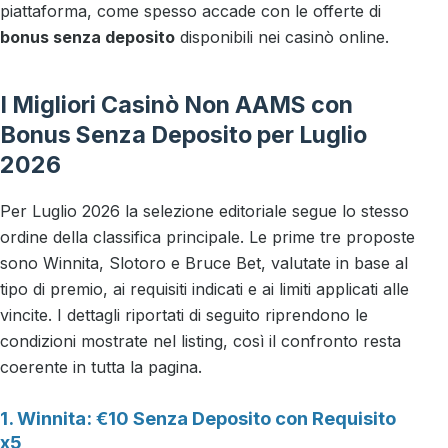
piattaforma, come spesso accade con le offerte di
bonus senza deposito
disponibili nei casinò online.
I Migliori Casinò Non AAMS con
Bonus Senza Deposito per Luglio
2026
Per Luglio 2026 la selezione editoriale segue lo stesso
ordine della classifica principale. Le prime tre proposte
sono Winnita, Slotoro e Bruce Bet, valutate in base al
tipo di premio, ai requisiti indicati e ai limiti applicati alle
vincite. I dettagli riportati di seguito riprendono le
condizioni mostrate nel listing, così il confronto resta
coerente in tutta la pagina.
1. Winnita: €10 Senza Deposito con Requisito
x5