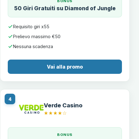
BONUS
50 Giri Gratuiti su Diamond of Jungle
Requisito giri x55
Prelievo massimo €50
Nessuna scadenza
Vai alla promo
4
Verde Casino
★★★★☆
BONUS