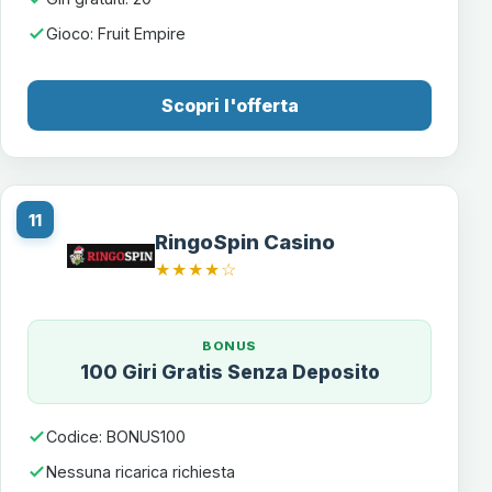
Gioco: Fruit Empire
Scopri l'offerta
11
RingoSpin Casino
★★★★☆
BONUS
100 Giri Gratis Senza Deposito
Codice: BONUS100
Nessuna ricarica richiesta