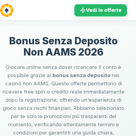
Vedi le offerte
Bonus Senza Deposito
Non AAMS 2026
Giocare online senza dover ricaricare il conto è
possibile grazie ai
bonus senza deposito
nei
casinò non AAMS. Queste offerte permettono di
ricevere free spin o credito reale immediatamente
dopo la registrazione, offrendo un'esperienza di
gioco senza rischi finanziari. Abbiamo selezionato
per te solo le promozioni più trasparenti del
momento, verificando attentamente termini e
condizioni per garantirti una guida chiara,