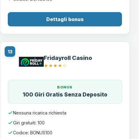
Dettagli bonus
13
Fridayroll Casino
★★★★☆
BONUS
100 Giri Gratis Senza Deposito
Nessuna ricarica richiesta
Giri gratuiti: 100
Codice: BONUS100