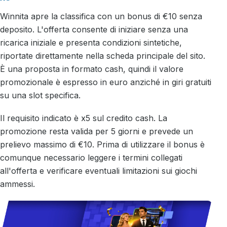
Winnita apre la classifica con un bonus di €10 senza
deposito. L'offerta consente di iniziare senza una
ricarica iniziale e presenta condizioni sintetiche,
riportate direttamente nella scheda principale del sito.
È una proposta in formato cash, quindi il valore
promozionale è espresso in euro anziché in giri gratuiti
su una slot specifica.
Il requisito indicato è x5 sul credito cash. La
promozione resta valida per 5 giorni e prevede un
prelievo massimo di €10. Prima di utilizzare il bonus è
comunque necessario leggere i termini collegati
all'offerta e verificare eventuali limitazioni sui giochi
ammessi.