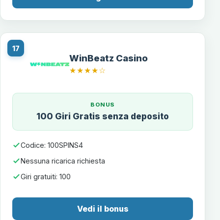
17
WinBeatz Casino
★★★★☆
BONUS
100 Giri Gratis senza deposito
Codice: 100SPINS4
Nessuna ricarica richiesta
Giri gratuiti: 100
Vedi il bonus