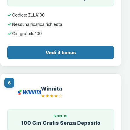
Codice: ZLLA100
Nessuna ricarica richiesta
Giri gratuiti: 100
Vedi il bonus
6
Winnita
★★★★☆
BONUS
100 Giri Gratis Senza Deposito