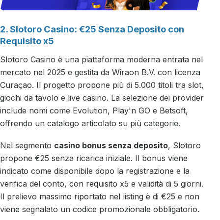
2. Slotoro Casino: €25 Senza Deposito con
Requisito x5
Slotoro Casino è una piattaforma moderna entrata nel
mercato nel 2025 e gestita da Wiraon B.V. con licenza
Curaçao. Il progetto propone più di 5.000 titoli tra slot,
giochi da tavolo e live casino. La selezione dei provider
include nomi come Evolution, Play'n GO e Betsoft,
offrendo un catalogo articolato su più categorie.
Nel segmento
casino bonus senza deposito
, Slotoro
propone €25 senza ricarica iniziale. Il bonus viene
indicato come disponibile dopo la registrazione e la
verifica del conto, con requisito x5 e validità di 5 giorni.
Il prelievo massimo riportato nel listing è di €25 e non
viene segnalato un codice promozionale obbligatorio.