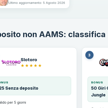
Ultimo aggiornamento: 5 Agosto 2026
osito non AAMS: classifica
3
Slotoro
★★★★★
ONUS
BONUS
25 Senza deposito
50 Giri 
Jungle
lido per 5 giorni