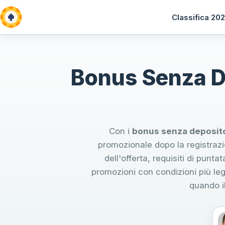
Classifica 20
Bonus Senza D
Con i
bonus senza deposit
promozionale dopo la registrazi
dell'offerta, requisiti di punt
promozioni con condizioni più leg
quando i