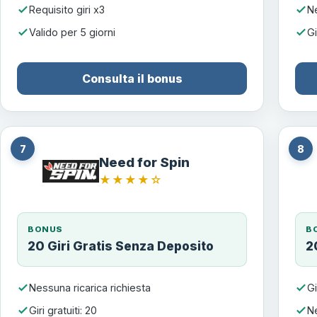
Requisito giri x3
Ne
Valido per 5 giorni
Gi
Consulta il bonus
7
8
Need for Spin
★★★★☆
BONUS
B
20 Giri Gratis Senza Deposito
2
Nessuna ricarica richiesta
G
Giri gratuiti: 20
Ne