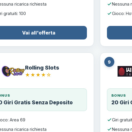
ssuna ricarica richiesta
Nessuna ri
ri gratuiti: 100
Gioco: Ho
Vai all'offerta
9
Rolling Slots
★★★★☆
ONUS
BONUS
0 Giri Gratis Senza Deposito
20 Giri
ioco: Area 69
Giri gratuit
ssuna ricarica richiesta
Nessuna ri