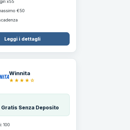
giri x55
 massimo €50
scadenza
Leggi i dettagli
Winnita
★★★★☆
i Gratis Senza Deposito
i: 100