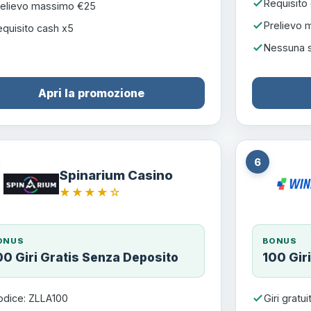
Requisito 
relievo massimo €25
Prelievo
equisito cash x5
Nessuna 
Apri la promozione
6
Spinarium Casino
★★★★☆
ONUS
BONUS
00 Giri Gratis Senza Deposito
100 Gir
odice: ZLLA100
Giri gratuit