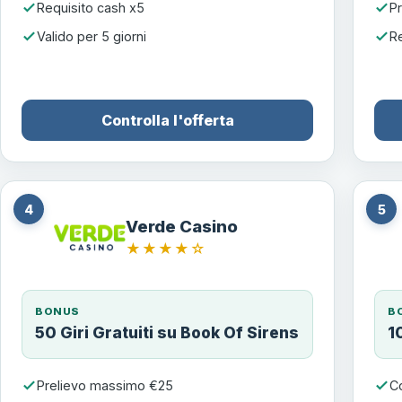
Requisito cash x5
P
Valido per 5 giorni
R
Controlla l'offerta
4
5
Verde Casino
★★★★☆
BONUS
B
50 Giri Gratuiti su Book Of Sirens
1
Prelievo massimo €25
C