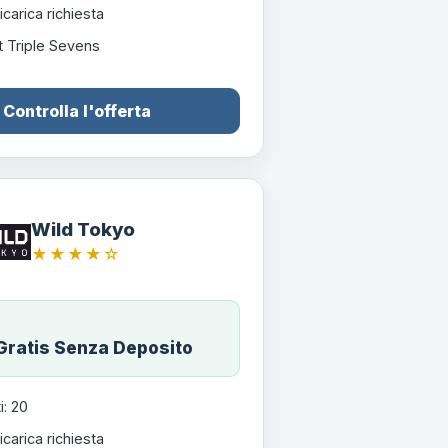
carica richiesta
t Triple Sevens
Controlla l'offerta
Wild Tokyo
★★★★☆
 Gratis Senza Deposito
i: 20
carica richiesta