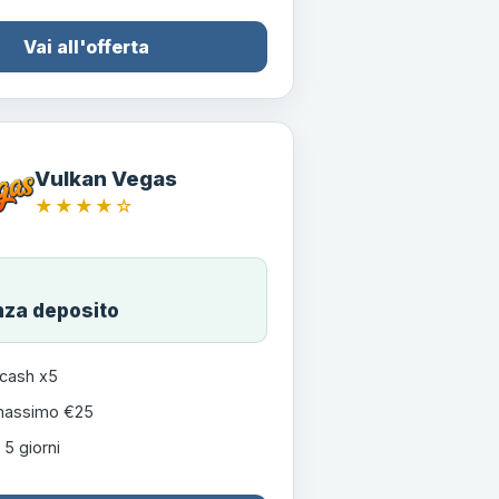
Vai all'offerta
Vulkan Vegas
★★★★☆
za deposito
 cash x5
 massimo €25
 5 giorni