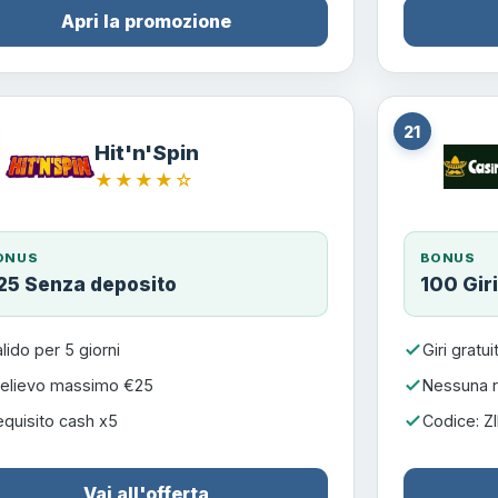
Apri la promozione
21
Hit'n'Spin
★★★★☆
ONUS
BONUS
25 Senza deposito
100 Gir
lido per 5 giorni
Giri gratuit
relievo massimo €25
Nessuna ri
equisito cash x5
Codice: Z
Vai all'offerta