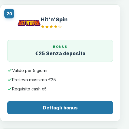
20
Hit'n'Spin
★★★★☆
BONUS
€25 Senza deposito
Valido per 5 giorni
Prelievo massimo €25
Requisito cash x5
Dettagli bonus