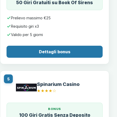
50 Giri Gratuiti su Book Of Sirens
Prelievo massimo €25
Requisito giri x3
Valido per 5 giorni
Dettagli bonus
5
Spinarium Casino
★★★★☆
BONUS
100 Giri Gratis Senza Deposito