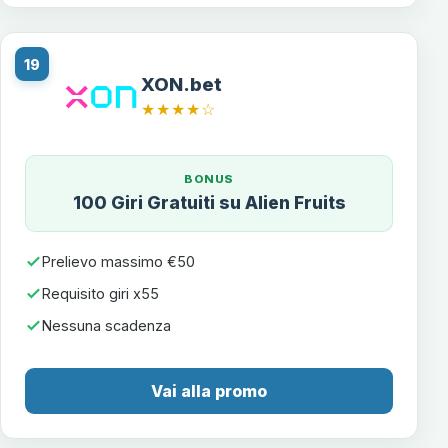
19
XON.bet
★★★★☆
BONUS
100 Giri Gratuiti su Alien Fruits
Prelievo massimo €50
Requisito giri x55
Nessuna scadenza
Vai alla promo