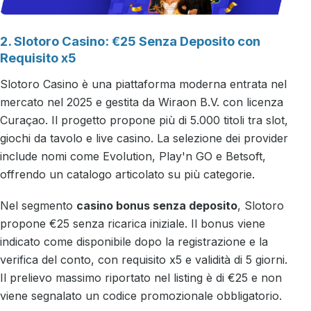
2. Slotoro Casino: €25 Senza Deposito con
Requisito x5
Slotoro Casino è una piattaforma moderna entrata nel
mercato nel 2025 e gestita da Wiraon B.V. con licenza
Curaçao. Il progetto propone più di 5.000 titoli tra slot,
giochi da tavolo e live casino. La selezione dei provider
include nomi come Evolution, Play'n GO e Betsoft,
offrendo un catalogo articolato su più categorie.
Nel segmento
casino bonus senza deposito
, Slotoro
propone €25 senza ricarica iniziale. Il bonus viene
indicato come disponibile dopo la registrazione e la
verifica del conto, con requisito x5 e validità di 5 giorni.
Il prelievo massimo riportato nel listing è di €25 e non
viene segnalato un codice promozionale obbligatorio.