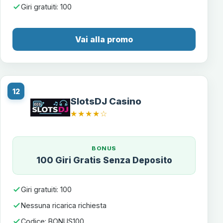
Giri gratuiti: 100
Vai alla promo
12
SlotsDJ Casino
★★★★☆
BONUS
100 Giri Gratis Senza Deposito
Giri gratuiti: 100
Nessuna ricarica richiesta
Codice: BONUS100