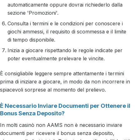
automaticamente oppure dovrai richiederlo dalla
sezione 'Promozioni'.
Consulta i termini e le condizioni per conoscere i
giochi ammessi, il requisito di scommessa e il limite
di tempo disponibile.
Inizia a giocare rispettando le regole indicate per
poter eventualmente prelevare le vincite.
È consigliabile leggere sempre attentamente i termini
prima di iniziare a giocare, in modo da non incorrere in
spiacevoli sorprese al momento del prelievo.
È Necessario Inviare Documenti per Ottenere il
Bonus Senza Deposito?
In molti casinò non AAMS non è necessario inviare
documenti per ricevere il bonus senza deposito,