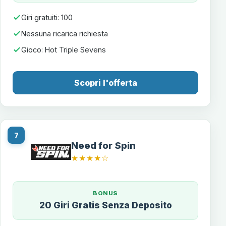
Giri gratuiti: 100
Nessuna ricarica richiesta
Gioco: Hot Triple Sevens
Scopri l'offerta
7
Need for Spin
★★★★☆
BONUS
20 Giri Gratis Senza Deposito