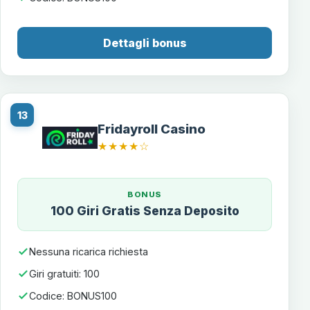
Dettagli bonus
13
Fridayroll Casino
★★★★☆
BONUS
100 Giri Gratis Senza Deposito
Nessuna ricarica richiesta
Giri gratuiti: 100
Codice: BONUS100