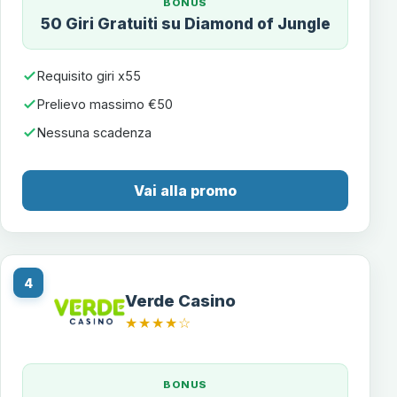
BONUS
50 Giri Gratuiti su Diamond of Jungle
Requisito giri x55
Prelievo massimo €50
Nessuna scadenza
Vai alla promo
4
Verde Casino
★★★★☆
BONUS