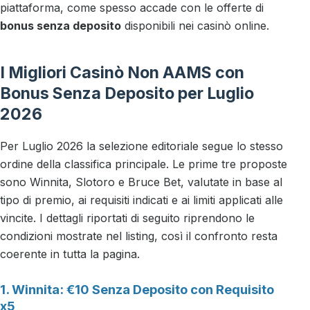
piattaforma, come spesso accade con le offerte di
bonus senza deposito
disponibili nei casinò online.
I Migliori Casinò Non AAMS con
Bonus Senza Deposito per Luglio
2026
Per Luglio 2026 la selezione editoriale segue lo stesso
ordine della classifica principale. Le prime tre proposte
sono Winnita, Slotoro e Bruce Bet, valutate in base al
tipo di premio, ai requisiti indicati e ai limiti applicati alle
vincite. I dettagli riportati di seguito riprendono le
condizioni mostrate nel listing, così il confronto resta
coerente in tutta la pagina.
1. Winnita: €10 Senza Deposito con Requisito
x5