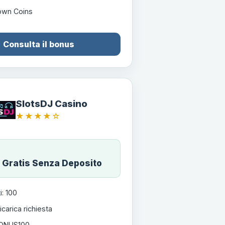
own Coins
Consulta il bonus
SlotsDJ Casino
★★★★☆
i Gratis Senza Deposito
i: 100
carica richiesta
BONUS100