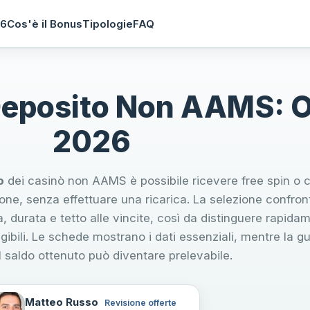
26
Cos'è il Bonus
Tipologie
FAQ
eposito Non AAMS: O
2026
o
dei casinò non AAMS è possibile ricevere free spin o c
one, senza effettuare una ricarica. La selezione confron
ata, durata e tetto alle vincite, così da distinguere rapida
gibili. Le schede mostrano i dati essenziali, mentre la g
l saldo ottenuto può diventare prelevabile.
Matteo Russo
Revisione offerte