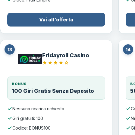
Vai all'offerta
13
14
Fridayroll Casino
★★★★☆
BONUS
B
100 Giri Gratis Senza Deposito
5
Nessuna ricarica richiesta
C
Giri gratuiti: 100
Ne
Codice: BONUS100
Gi