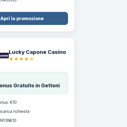
Apri la promozione
Lucky Capone Casino
★★★★☆
onus Gratuito in Gettoni
onus: €10
carica richiesta
CAPONE10