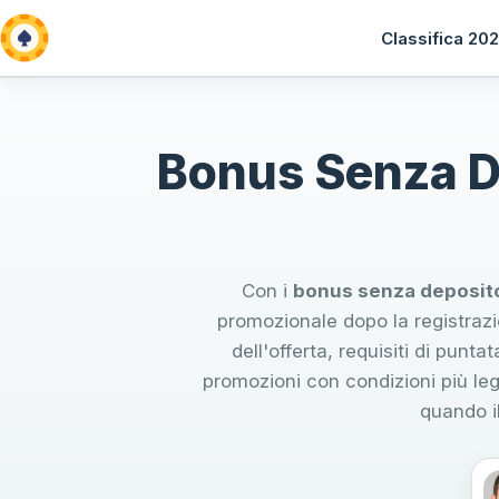
Classifica 20
Bonus Senza D
Con i
bonus senza deposit
promozionale dopo la registrazi
dell'offerta, requisiti di punt
promozioni con condizioni più leg
quando i