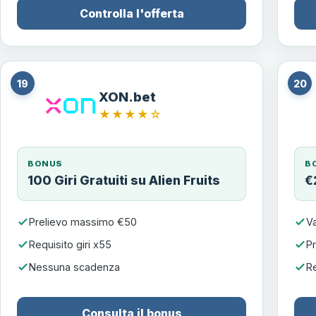
Controlla l'offerta
19
20
XON.bet
★★★★☆
BONUS
B
100 Giri Gratuiti su Alien Fruits
€
Prelievo massimo €50
Va
Requisito giri x55
P
Nessuna scadenza
R
Consulta il bonus