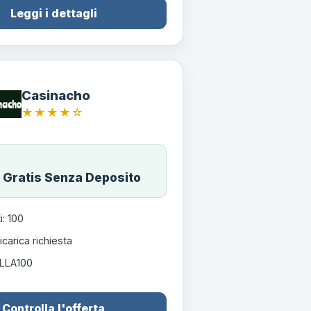
Leggi i dettagli
Casinacho
★★★★☆
i Gratis Senza Deposito
i: 100
carica richiesta
ILLA100
Controlla l'offerta