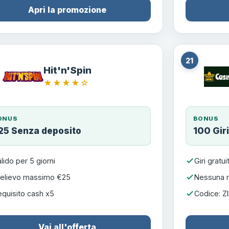
Apri la promozione
21
Hit'n'Spin
★★★★☆
ONUS
BONUS
25 Senza deposito
100 Gir
lido per 5 giorni
Giri gratuit
relievo massimo €25
Nessuna ri
equisito cash x5
Codice: Z
Vai all'offerta