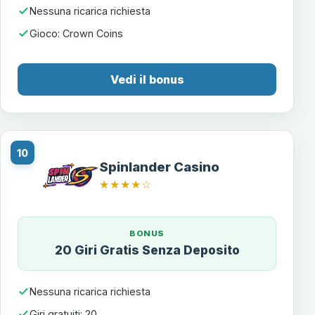
Nessuna ricarica richiesta
Gioco: Crown Coins
Vedi il bonus
10
Spinlander Casino
★★★★☆
BONUS
20 Giri Gratis Senza Deposito
Nessuna ricarica richiesta
Giri gratuiti: 20