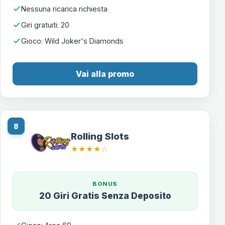
Nessuna ricarica richiesta
Giri gratuiti: 20
Gioco: Wild Joker's Diamonds
Vai alla promo
8
Rolling Slots
★★★★☆
BONUS
20 Giri Gratis Senza Deposito