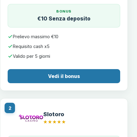
BONUS
€10 Senza deposito
Prelievo massimo €10
Requisito cash x5
Valido per 5 giorni
Vedi il bonus
2
Slotoro
★★★★★