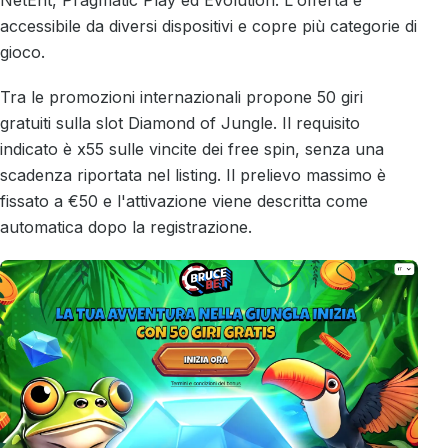
accessibile da diversi dispositivi e copre più categorie di
gioco.
Tra le promozioni internazionali propone 50 giri
gratuiti sulla slot Diamond of Jungle. Il requisito
indicato è x55 sulle vincite dei free spin, senza una
scadenza riportata nel listing. Il prelievo massimo è
fissato a €50 e l'attivazione viene descritta come
automatica dopo la registrazione.