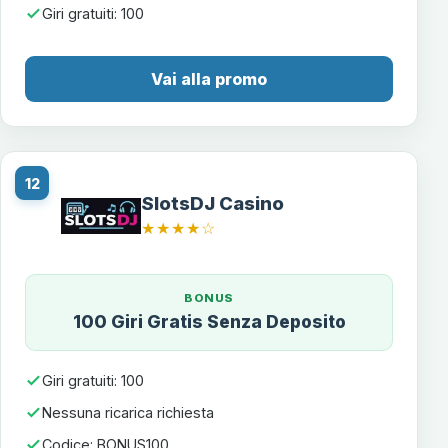
Giri gratuiti: 100
Vai alla promo
12
SlotsDJ Casino
★★★★☆
BONUS
100 Giri Gratis Senza Deposito
Giri gratuiti: 100
Nessuna ricarica richiesta
Codice: BONUS100