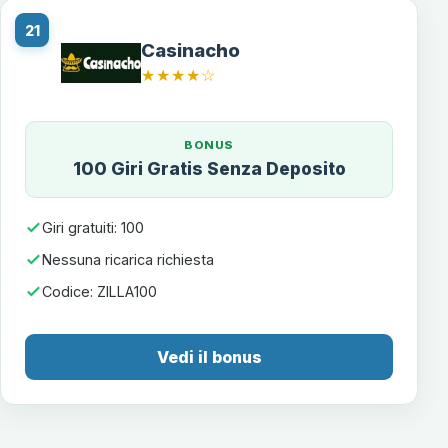
21
Casinacho
★★★★☆
BONUS
100 Giri Gratis Senza Deposito
Giri gratuiti: 100
Nessuna ricarica richiesta
Codice: ZILLA100
Vedi il bonus