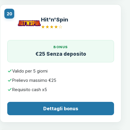
20
Hit'n'Spin
★★★★☆
BONUS
€25 Senza deposito
Valido per 5 giorni
Prelievo massimo €25
Requisito cash x5
Dettagli bonus