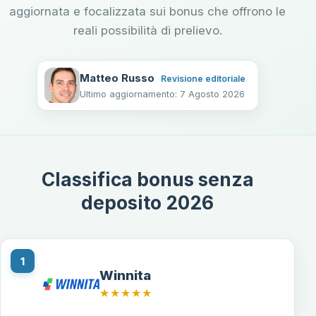
aggiornata e focalizzata sui bonus che offrono le
reali possibilità di prelievo.
Matteo Russo
Revisione editoriale
Ultimo aggiornamento: 7 Agosto 2026
Classifica bonus senza
deposito 2026
1
Winnita
★★★★★