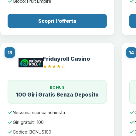
Gioco: Fruit Empire
Scopri l'offerta
13
14
Fridayroll Casino
★★★★☆
BONUS
100 Giri Gratis Senza Deposito
Nessuna ricarica richiesta
Giri gratuiti: 100
Codice: BONUS100