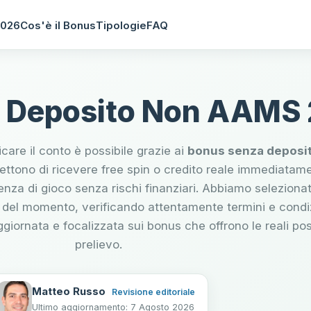
2026
Cos'è il Bonus
Tipologie
FAQ
 Deposito Non AAMS
care il conto è possibile grazie ai
bonus senza deposi
ttono di ricevere free spin o credito reale immediatam
enza di gioco senza rischi finanziari. Abbiamo selezionat
i del momento, verificando attentamente termini e condi
ggiornata e focalizzata sui bonus che offrono le reali poss
prelievo.
Matteo Russo
Revisione editoriale
Ultimo aggiornamento: 7 Agosto 2026