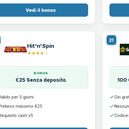
Vedi il bonus
21
Hit'n'Spin
★★★★☆
BONUS
€25 Senza deposito
100 
Valido per 5 giorni
Giri grat
Prelievo massimo €25
Nessuna
Requisito cash x5
Codice: