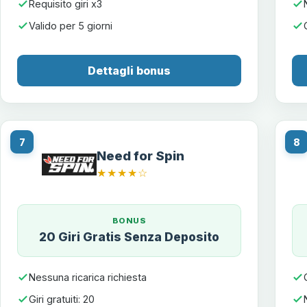
Requisito giri x3
Valido per 5 giorni
Dettagli bonus
7
8
Need for Spin
★★★★☆
BONUS
20 Giri Gratis Senza Deposito
Nessuna ricarica richiesta
Giri gratuiti: 20