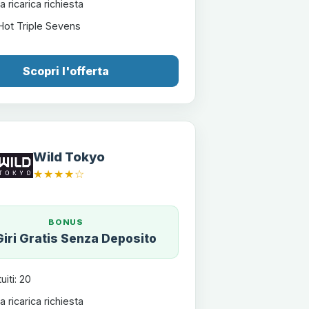
 ricarica richiesta
Hot Triple Sevens
Scopri l'offerta
Wild Tokyo
★★★★☆
BONUS
Giri Gratis Senza Deposito
uiti: 20
 ricarica richiesta