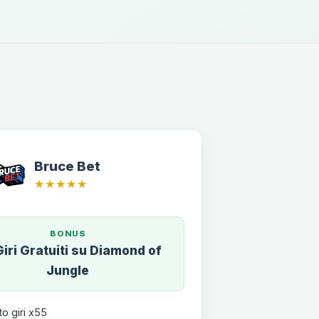
Bruce Bet
★★★★★
BONUS
iri Gratuiti su Diamond of
Jungle
to giri x55