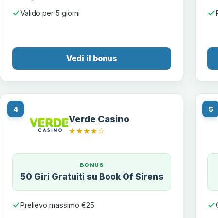
Valido per 5 giorni
Vedi il bonus
4
5
Verde Casino
★★★★☆
BONUS
50 Giri Gratuiti su Book Of Sirens
Prelievo massimo €25