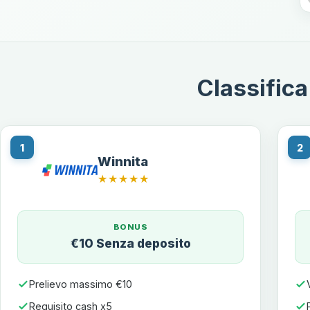
Classific
1
2
Winnita
★★★★★
BONUS
€10 Senza deposito
Prelievo massimo €10
Requisito cash x5