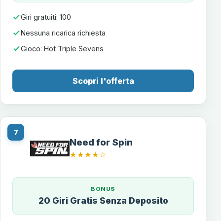
Giri gratuiti: 100
Nessuna ricarica richiesta
Gioco: Hot Triple Sevens
Scopri l'offerta
7
Need for Spin
★★★★☆
BONUS
20 Giri Gratis Senza Deposito