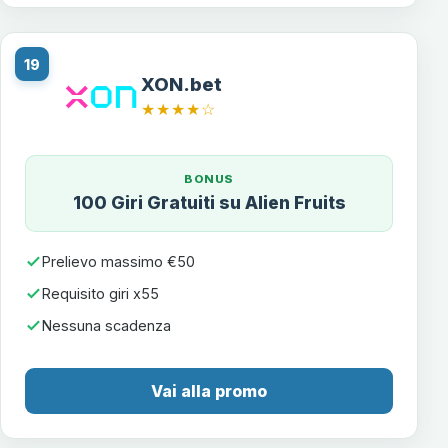
19
XON.bet
★★★★☆
BONUS
100 Giri Gratuiti su Alien Fruits
Prelievo massimo €50
Requisito giri x55
Nessuna scadenza
Vai alla promo