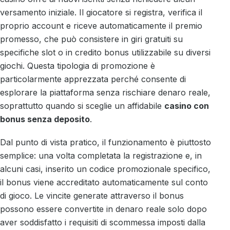
versamento iniziale. Il giocatore si registra, verifica il
proprio account e riceve automaticamente il premio
promesso, che può consistere in giri gratuiti su
specifiche slot o in credito bonus utilizzabile su diversi
giochi. Questa tipologia di promozione è
particolarmente apprezzata perché consente di
esplorare la piattaforma senza rischiare denaro reale,
soprattutto quando si sceglie un affidabile
casino con
bonus senza deposito
.
Dal punto di vista pratico, il funzionamento è piuttosto
semplice: una volta completata la registrazione e, in
alcuni casi, inserito un codice promozionale specifico,
il bonus viene accreditato automaticamente sul conto
di gioco. Le vincite generate attraverso il bonus
possono essere convertite in denaro reale solo dopo
aver soddisfatto i requisiti di scommessa imposti dalla