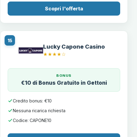
Scopri l'offerta
15
Lucky Capone Casino
★★★★☆
BONUS
€10 di Bonus Gratuito in Gettoni
Credito bonus: €10
Nessuna ricarica richiesta
Codice: CAPONE10