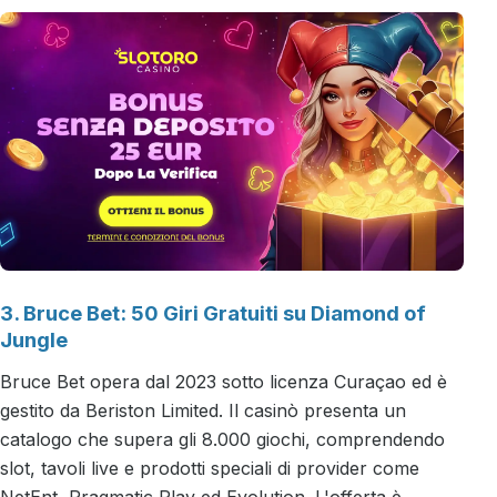
3. Bruce Bet: 50 Giri Gratuiti su Diamond of
Jungle
Bruce Bet opera dal 2023 sotto licenza Curaçao ed è
gestito da Beriston Limited. Il casinò presenta un
catalogo che supera gli 8.000 giochi, comprendendo
slot, tavoli live e prodotti speciali di provider come
NetEnt, Pragmatic Play ed Evolution. L'offerta è