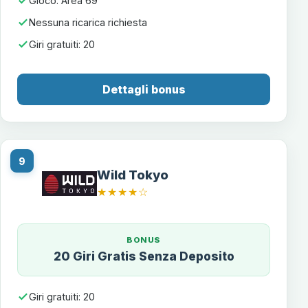
Gioco: Area 69
Nessuna ricarica richiesta
Giri gratuiti: 20
Dettagli bonus
9
Wild Tokyo
★★★★☆
BONUS
20 Giri Gratis Senza Deposito
Giri gratuiti: 20