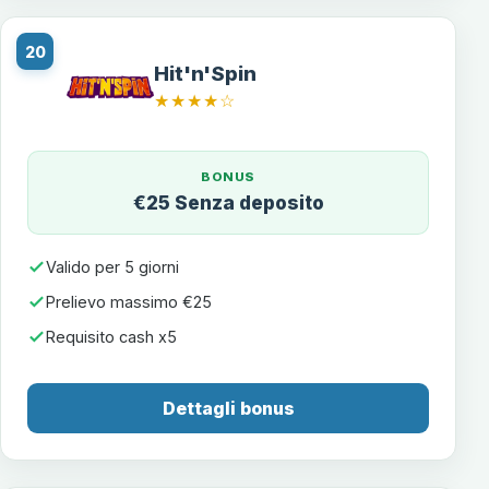
20
Hit'n'Spin
★★★★☆
BONUS
€25 Senza deposito
Valido per 5 giorni
Prelievo massimo €25
Requisito cash x5
Dettagli bonus