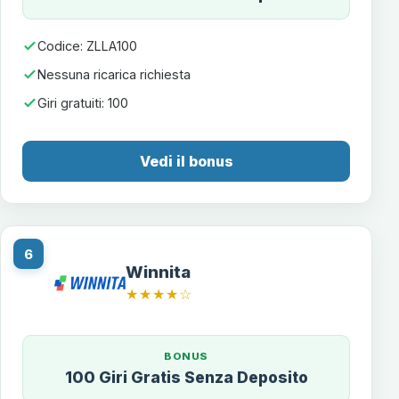
Codice: ZLLA100
Nessuna ricarica richiesta
Giri gratuiti: 100
Vedi il bonus
6
Winnita
★★★★☆
BONUS
100 Giri Gratis Senza Deposito