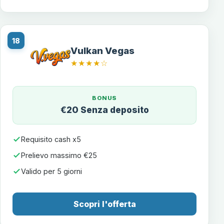
18
Vulkan Vegas
★★★★☆
BONUS
€20 Senza deposito
Requisito cash x5
Prelievo massimo €25
Valido per 5 giorni
Scopri l'offerta