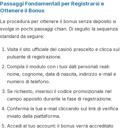
Passaggi Fondamentali per Registrarsi e
Ottenere il Bonus
La procedura per ottenere il bonus senza deposito si
svolge in pochi passaggi chiari. Di seguito la sequenza
standard da seguire:
Visita il sito ufficiale del casinò prescelto e clicca sul
pulsante di registrazione.
Compila il modulo con i tuoi dati personali reali:
nome, cognome, data di nascita, indirizzo e-mail e
numero di telefono.
Se richiesto, inserisci il codice promozionale nel
campo apposito durante la fase di registrazione.
Conferma la tua e-mail cliccando sul link di verifica
inviato dalla piattaforma.
Accedi al tuo account: il bonus verrà accreditato