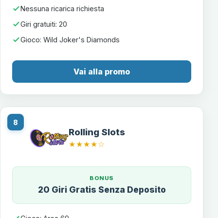
Nessuna ricarica richiesta
Giri gratuiti: 20
Gioco: Wild Joker's Diamonds
Vai alla promo
8
Rolling Slots
★★★★☆
BONUS
20 Giri Gratis Senza Deposito