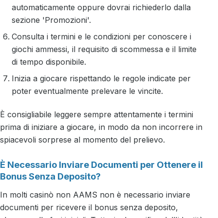
automaticamente oppure dovrai richiederlo dalla
sezione 'Promozioni'.
Consulta i termini e le condizioni per conoscere i
giochi ammessi, il requisito di scommessa e il limite
di tempo disponibile.
Inizia a giocare rispettando le regole indicate per
poter eventualmente prelevare le vincite.
È consigliabile leggere sempre attentamente i termini
prima di iniziare a giocare, in modo da non incorrere in
spiacevoli sorprese al momento del prelievo.
È Necessario Inviare Documenti per Ottenere il
Bonus Senza Deposito?
In molti casinò non AAMS non è necessario inviare
documenti per ricevere il bonus senza deposito,