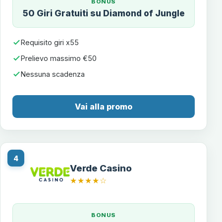
BONUS
50 Giri Gratuiti su Diamond of Jungle
Requisito giri x55
Prelievo massimo €50
Nessuna scadenza
Vai alla promo
4
Verde Casino
★★★★☆
BONUS