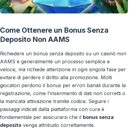
Come Ottenere un Bonus Senza
Deposito Non AAMS
Richiedere un bonus senza deposito su un casinò non
AAMS è generalmente un processo semplice e
veloce, ma richiede attenzione in ogni singola fase per
evitare di perdere il diritto alla promozione. Molti
giocatori perdono il bonus per errori banali durante la
registrazione, come l'inserimento di dati non corretti o
la mancata attivazione tramite codice. Seguire i
passaggi indicati dalla piattaforma con cura è
fondamentale per assicurarsi che il
bonus senza
deposito
venga attribuito correttamente.