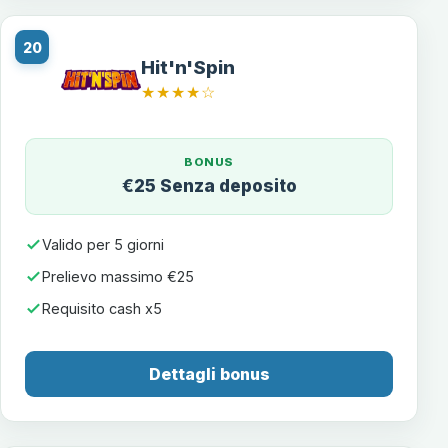
20
Hit'n'Spin
★★★★☆
BONUS
€25 Senza deposito
Valido per 5 giorni
Prelievo massimo €25
Requisito cash x5
Dettagli bonus