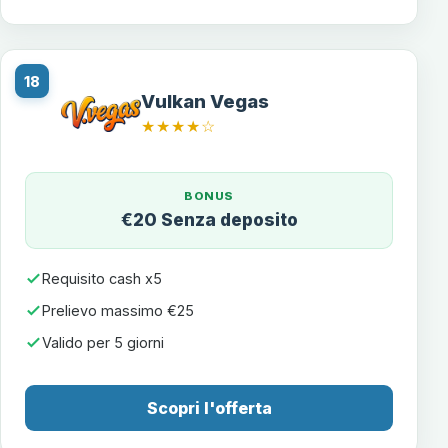
18
Vulkan Vegas
★★★★☆
BONUS
€20 Senza deposito
Requisito cash x5
Prelievo massimo €25
Valido per 5 giorni
Scopri l'offerta