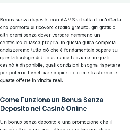
Bonus senza deposito non AAMS si tratta di un'offerta
che permette di ricevere credito gratuito, giri gratis o
altri premi senza dover versare nemmeno un
centesimo di tasca propria. In questa guida completa
analizzeremo tutto ciò che è fondamentale sapere su
questa tipologia di bonus: come funziona, in quali
casinò è disponibile, quali condizioni bisogna rispettare
per poterne beneficiare appieno e come trasformare
queste offerte in vincite reali.
Come Funziona un Bonus Senza
Deposito nei Casinò Online
Un bonus senza deposito è una promozione che il
casinò offre ai nuovi iscritti senza richiedere alcun