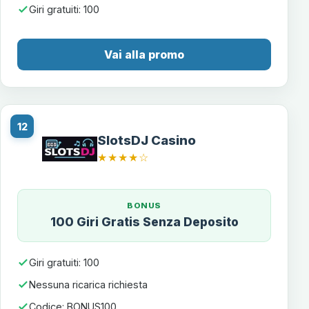
Giri gratuiti: 100
Vai alla promo
12
SlotsDJ Casino
★★★★☆
BONUS
100 Giri Gratis Senza Deposito
Giri gratuiti: 100
Nessuna ricarica richiesta
Codice: BONUS100