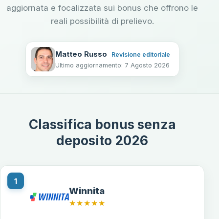
aggiornata e focalizzata sui bonus che offrono le
reali possibilità di prelievo.
Matteo Russo
Revisione editoriale
Ultimo aggiornamento: 7 Agosto 2026
Classifica bonus senza
deposito 2026
1
Winnita
★★★★★