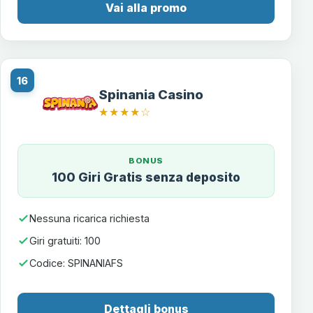
Vai alla promo
16
Spinania Casino
★★★★☆
BONUS
100 Giri Gratis senza deposito
Nessuna ricarica richiesta
Giri gratuiti: 100
Codice: SPINANIAFS
Dettagli bonus