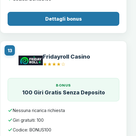
Dettagli bonus
13
Fridayroll Casino
★★★★☆
BONUS
100 Giri Gratis Senza Deposito
Nessuna ricarica richiesta
Giri gratuiti: 100
Codice: BONUS100