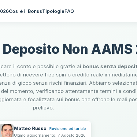
2026
Cos'è il Bonus
Tipologie
FAQ
 Deposito Non AAMS
care il conto è possibile grazie ai
bonus senza deposi
ttono di ricevere free spin o credito reale immediatam
enza di gioco senza rischi finanziari. Abbiamo selezionat
i del momento, verificando attentamente termini e condi
ggiornata e focalizzata sui bonus che offrono le reali poss
prelievo.
Matteo Russo
Revisione editoriale
Ultimo aggiornamento: 7 Agosto 2026