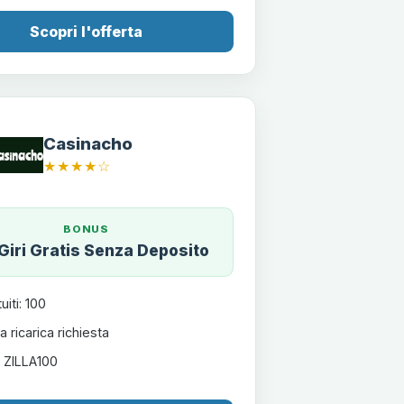
Scopri l'offerta
Casinacho
★★★★☆
BONUS
Giri Gratis Senza Deposito
uiti: 100
 ricarica richiesta
 ZILLA100