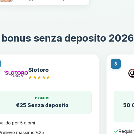
a bonus senza deposito 2026
3
Slotoro
★★★★★
BONUS
€25 Senza deposito
50 G
Valido per 5 giorni
Requisi
Prelievo massimo €25