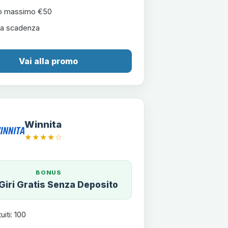
vo massimo €50
a scadenza
Vai alla promo
Winnita
★★★★☆
BONUS
Giri Gratis Senza Deposito
uiti: 100