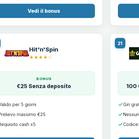
Vedi il bonus
21
Hit'n'Spin
★★★★☆
BONUS
€25 Senza deposito
100 
Valido per 5 giorni
Giri grat
Prelievo massimo €25
Nessuna
Requisito cash x5
Codice: