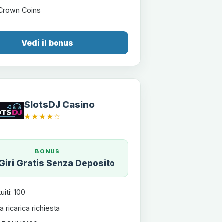
 Crown Coins
Vedi il bonus
SlotsDJ Casino
★★★★☆
BONUS
Giri Gratis Senza Deposito
uiti: 100
 ricarica richiesta