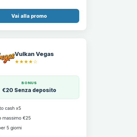
Vai alla promo
Vulkan Vegas
★★★★☆
BONUS
€20 Senza deposito
to cash x5
vo massimo €25
per 5 giorni