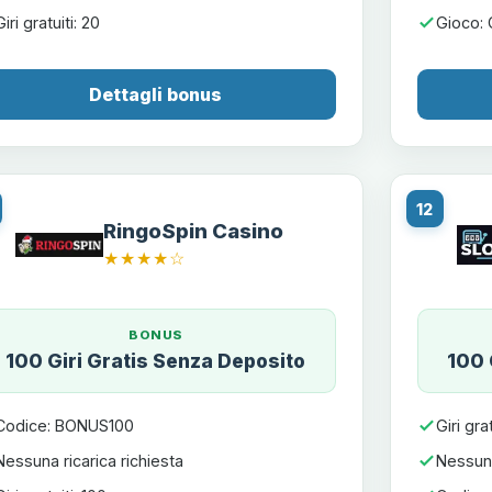
Giri gratuiti: 20
Gioco:
Dettagli bonus
12
RingoSpin Casino
★★★★☆
BONUS
100 Giri Gratis Senza Deposito
100 
Codice: BONUS100
Giri grat
Nessuna ricarica richiesta
Nessuna