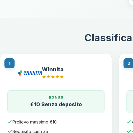
Classific
1
2
Winnita
★★★★★
BONUS
€10 Senza deposito
Prelievo massimo €10
Requisito cash x5