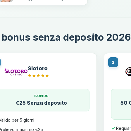
a bonus senza deposito 2026
3
Slotoro
★★★★★
BONUS
€25 Senza deposito
50 G
Valido per 5 giorni
Requisi
Prelievo massimo €25