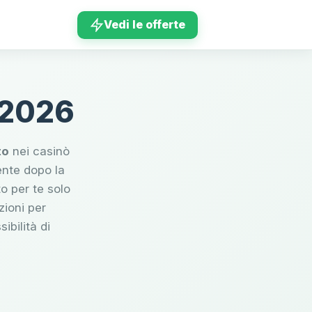
Vedi le offerte
 2026
to
nei casinò
ente dopo la
o per te solo
zioni per
ibilità di