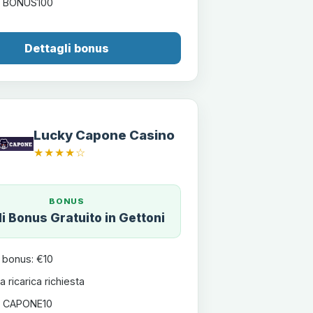
: BONUS100
Dettagli bonus
Lucky Capone Casino
★★★★☆
BONUS
i Bonus Gratuito in Gettoni
 bonus: €10
 ricarica richiesta
: CAPONE10