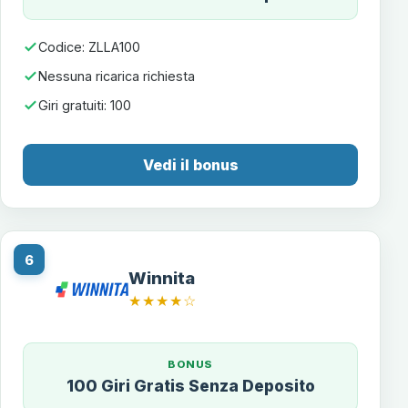
Codice: ZLLA100
Nessuna ricarica richiesta
Giri gratuiti: 100
Vedi il bonus
6
Winnita
★★★★☆
BONUS
100 Giri Gratis Senza Deposito