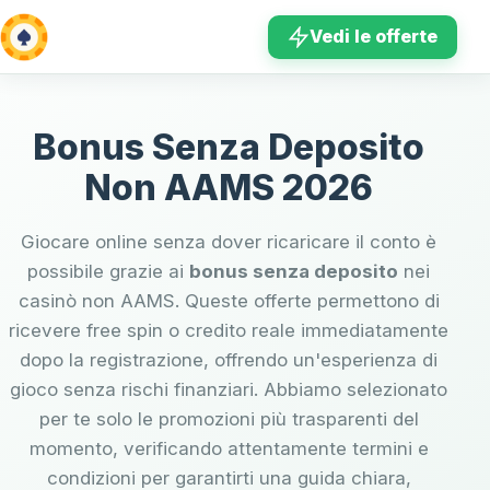
Vedi le offerte
Bonus Senza Deposito
Non AAMS 2026
Giocare online senza dover ricaricare il conto è
possibile grazie ai
bonus senza deposito
nei
casinò non AAMS. Queste offerte permettono di
ricevere free spin o credito reale immediatamente
dopo la registrazione, offrendo un'esperienza di
gioco senza rischi finanziari. Abbiamo selezionato
per te solo le promozioni più trasparenti del
momento, verificando attentamente termini e
condizioni per garantirti una guida chiara,