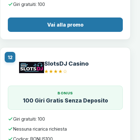
Giri gratuiti: 100
Vai alla promo
12
SlotsDJ Casino
★★★★☆
BONUS
100 Giri Gratis Senza Deposito
Giri gratuiti: 100
Nessuna ricarica richiesta
Codice: BONUS100