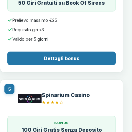
50 Giri Gratuiti su Book Of Sirens
Prelievo massimo €25
Requisito giri x3
Valido per 5 giorni
Dettagli bonus
5
Spinarium Casino
★★★★☆
BONUS
100 Giri Gratis Senza Deposito