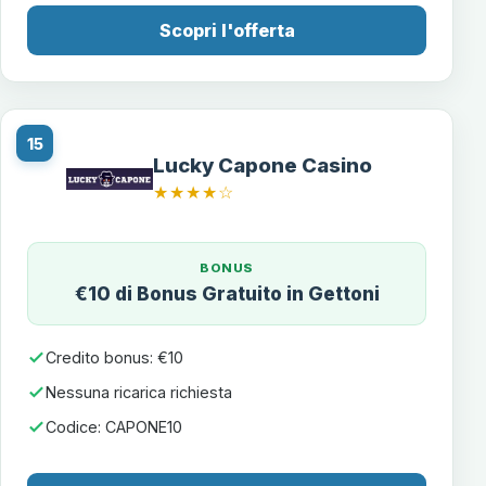
Scopri l'offerta
15
Lucky Capone Casino
★★★★☆
BONUS
€10 di Bonus Gratuito in Gettoni
Credito bonus: €10
Nessuna ricarica richiesta
Codice: CAPONE10