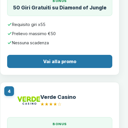
BONUS
50 Giri Gratuiti su Diamond of Jungle
Requisito giri x55
Prelievo massimo €50
Nessuna scadenza
Vai alla promo
4
Verde Casino
★★★★☆
BONUS