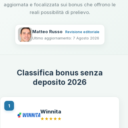
aggiornata e focalizzata sui bonus che offrono le
reali possibilità di prelievo.
Matteo Russo
Revisione editoriale
Ultimo aggiornamento: 7 Agosto 2026
Classifica bonus senza
deposito 2026
1
Winnita
★★★★★