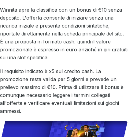
Winnita apre la classifica con un bonus di €10 senza
deposito. L'offerta consente di iniziare senza una
ricarica iniziale e presenta condizioni sintetiche,
riportate direttamente nella scheda principale del sito.
È una proposta in formato cash, quindi il valore
promozionale è espresso in euro anziché in giri gratuiti
su una slot specifica.
Il requisito indicato è x5 sul credito cash. La
promozione resta valida per 5 giorni e prevede un
prelievo massimo di €10. Prima di utilizzare il bonus è
comunque necessario leggere i termini collegati
all'offerta e verificare eventuali limitazioni sui giochi
ammessi.