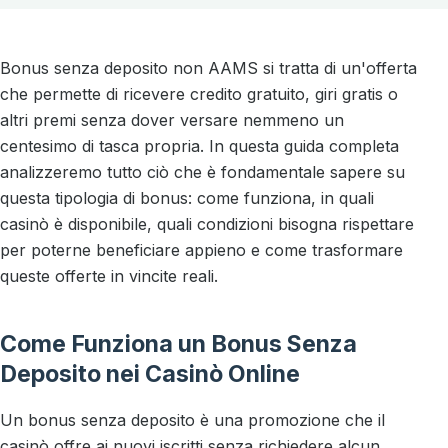
Bonus senza deposito non AAMS si tratta di un'offerta
che permette di ricevere credito gratuito, giri gratis o
altri premi senza dover versare nemmeno un
centesimo di tasca propria. In questa guida completa
analizzeremo tutto ciò che è fondamentale sapere su
questa tipologia di bonus: come funziona, in quali
casinò è disponibile, quali condizioni bisogna rispettare
per poterne beneficiare appieno e come trasformare
queste offerte in vincite reali.
Come Funziona un Bonus Senza
Deposito nei Casinò Online
Un bonus senza deposito è una promozione che il
casinò offre ai nuovi iscritti senza richiedere alcun