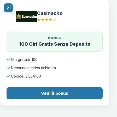
21
Casinacho
★★★★☆
BONUS
100 Giri Gratis Senza Deposito
Giri gratuiti: 100
Nessuna ricarica richiesta
Codice: ZILLA100
Vedi il bonus