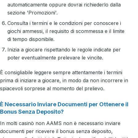
automaticamente oppure dovrai richiederlo dalla
sezione 'Promozioni'.
Consulta i termini e le condizioni per conoscere i
giochi ammessi, il requisito di scommessa e il limite
di tempo disponibile.
Inizia a giocare rispettando le regole indicate per
poter eventualmente prelevare le vincite.
È consigliabile leggere sempre attentamente i termini
prima di iniziare a giocare, in modo da non incorrere in
spiacevoli sorprese al momento del prelievo.
È Necessario Inviare Documenti per Ottenere il
Bonus Senza Deposito?
In molti casinò non AAMS non è necessario inviare
documenti per ricevere il bonus senza deposito,