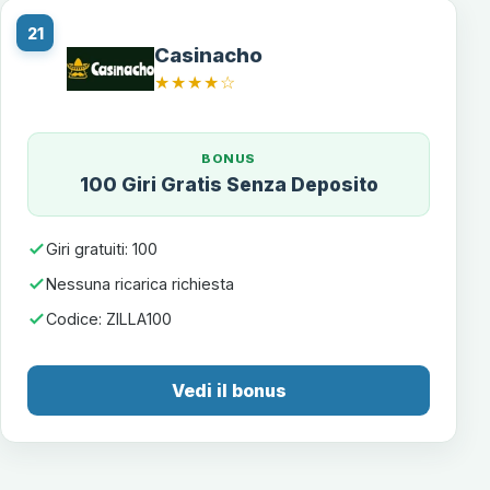
21
Casinacho
★★★★☆
BONUS
100 Giri Gratis Senza Deposito
Giri gratuiti: 100
Nessuna ricarica richiesta
Codice: ZILLA100
Vedi il bonus