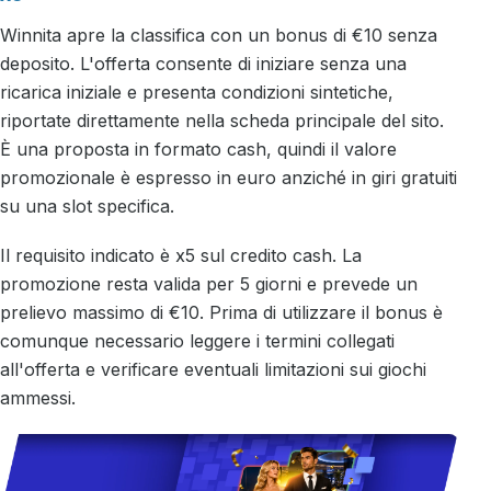
Winnita apre la classifica con un bonus di €10 senza
deposito. L'offerta consente di iniziare senza una
ricarica iniziale e presenta condizioni sintetiche,
riportate direttamente nella scheda principale del sito.
È una proposta in formato cash, quindi il valore
promozionale è espresso in euro anziché in giri gratuiti
su una slot specifica.
Il requisito indicato è x5 sul credito cash. La
promozione resta valida per 5 giorni e prevede un
prelievo massimo di €10. Prima di utilizzare il bonus è
comunque necessario leggere i termini collegati
all'offerta e verificare eventuali limitazioni sui giochi
ammessi.