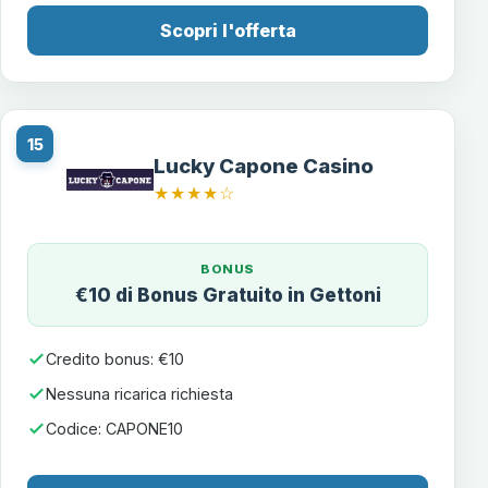
Scopri l'offerta
15
Lucky Capone Casino
★★★★☆
BONUS
€10 di Bonus Gratuito in Gettoni
Credito bonus: €10
Nessuna ricarica richiesta
Codice: CAPONE10