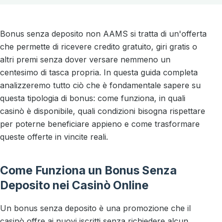
Bonus senza deposito non AAMS si tratta di un'offerta
che permette di ricevere credito gratuito, giri gratis o
altri premi senza dover versare nemmeno un
centesimo di tasca propria. In questa guida completa
analizzeremo tutto ciò che è fondamentale sapere su
questa tipologia di bonus: come funziona, in quali
casinò è disponibile, quali condizioni bisogna rispettare
per poterne beneficiare appieno e come trasformare
queste offerte in vincite reali.
Come Funziona un Bonus Senza
Deposito nei Casinò Online
Un bonus senza deposito è una promozione che il
casinò offre ai nuovi iscritti senza richiedere alcun