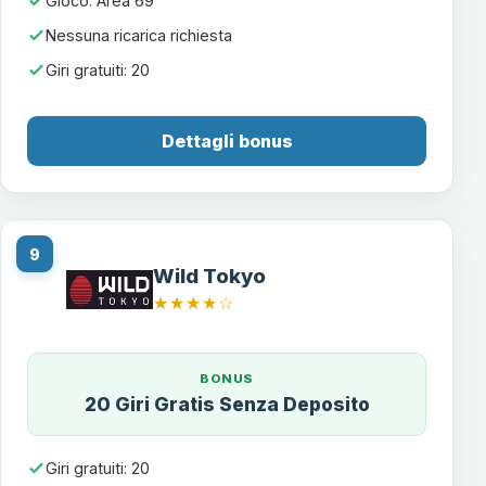
Gioco: Area 69
Nessuna ricarica richiesta
Giri gratuiti: 20
Dettagli bonus
9
Wild Tokyo
★★★★☆
BONUS
20 Giri Gratis Senza Deposito
Giri gratuiti: 20