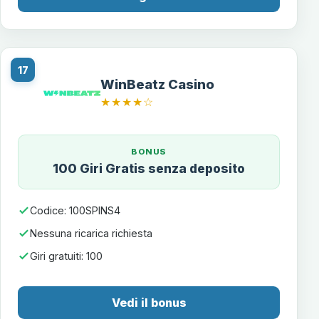
17
WinBeatz Casino
★★★★☆
BONUS
100 Giri Gratis senza deposito
Codice: 100SPINS4
Nessuna ricarica richiesta
Giri gratuiti: 100
Vedi il bonus