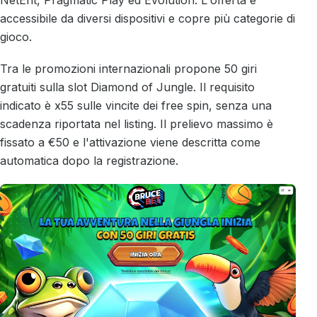
accessibile da diversi dispositivi e copre più categorie di
gioco.
Tra le promozioni internazionali propone 50 giri
gratuiti sulla slot Diamond of Jungle. Il requisito
indicato è x55 sulle vincite dei free spin, senza una
scadenza riportata nel listing. Il prelievo massimo è
fissato a €50 e l'attivazione viene descritta come
automatica dopo la registrazione.