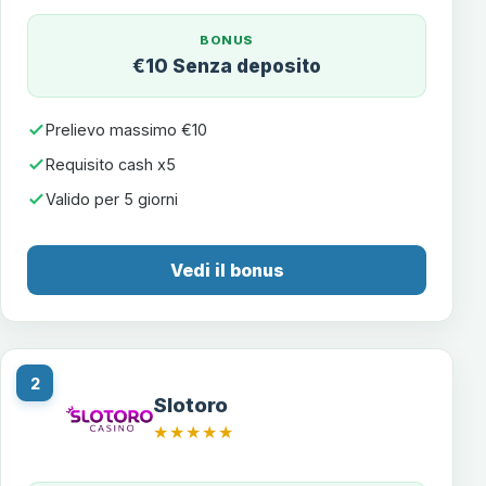
BONUS
€10 Senza deposito
Prelievo massimo €10
Requisito cash x5
Valido per 5 giorni
Vedi il bonus
2
Slotoro
★★★★★