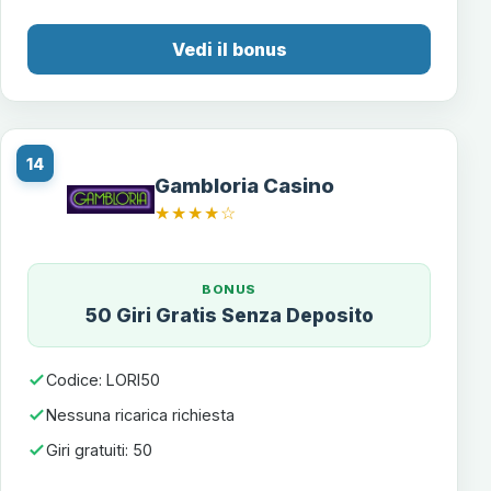
Vedi il bonus
14
Gambloria Casino
★★★★☆
BONUS
50 Giri Gratis Senza Deposito
Codice: LORI50
Nessuna ricarica richiesta
Giri gratuiti: 50