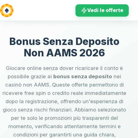
Vedi le offerte
Bonus Senza Deposito
Non AAMS 2026
Giocare online senza dover ricaricare il conto è
possibile grazie ai
bonus senza deposito
nei
casinò non AAMS. Queste offerte permettono di
ricevere free spin o credito reale immediatamente
dopo la registrazione, offrendo un'esperienza di
gioco senza rischi finanziari. Abbiamo selezionato
per te solo le promozioni più trasparenti del
momento, verificando attentamente termini e
condizioni per garantirti una guida chiara,