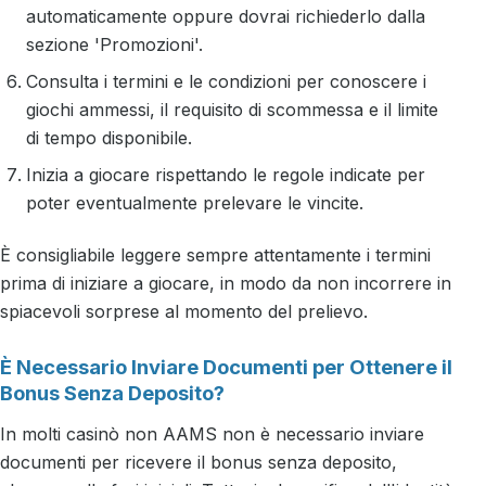
automaticamente oppure dovrai richiederlo dalla
sezione 'Promozioni'.
Consulta i termini e le condizioni per conoscere i
giochi ammessi, il requisito di scommessa e il limite
di tempo disponibile.
Inizia a giocare rispettando le regole indicate per
poter eventualmente prelevare le vincite.
È consigliabile leggere sempre attentamente i termini
prima di iniziare a giocare, in modo da non incorrere in
spiacevoli sorprese al momento del prelievo.
È Necessario Inviare Documenti per Ottenere il
Bonus Senza Deposito?
In molti casinò non AAMS non è necessario inviare
documenti per ricevere il bonus senza deposito,