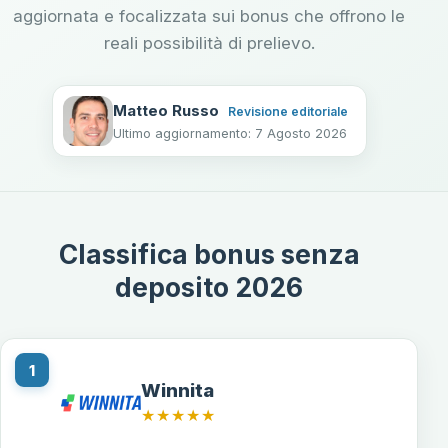
aggiornata e focalizzata sui bonus che offrono le
reali possibilità di prelievo.
Matteo Russo
Revisione editoriale
Ultimo aggiornamento: 7 Agosto 2026
Classifica bonus senza
deposito 2026
1
Winnita
★★★★★