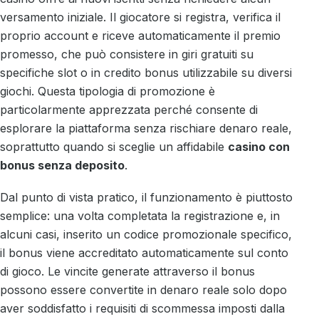
versamento iniziale. Il giocatore si registra, verifica il
proprio account e riceve automaticamente il premio
promesso, che può consistere in giri gratuiti su
specifiche slot o in credito bonus utilizzabile su diversi
giochi. Questa tipologia di promozione è
particolarmente apprezzata perché consente di
esplorare la piattaforma senza rischiare denaro reale,
soprattutto quando si sceglie un affidabile
casino con
bonus senza deposito
.
Dal punto di vista pratico, il funzionamento è piuttosto
semplice: una volta completata la registrazione e, in
alcuni casi, inserito un codice promozionale specifico,
il bonus viene accreditato automaticamente sul conto
di gioco. Le vincite generate attraverso il bonus
possono essere convertite in denaro reale solo dopo
aver soddisfatto i requisiti di scommessa imposti dalla