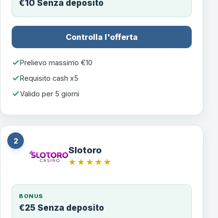
€10 Senza deposito
Controlla l'offerta
Prelievo massimo €10
Requisito cash x5
Valido per 5 giorni
2
Slotoro
★★★★★
BONUS
€25 Senza deposito