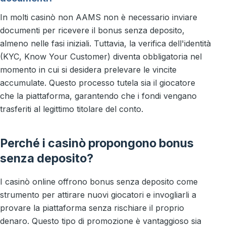
In molti casinò non AAMS non è necessario inviare
documenti per ricevere il bonus senza deposito,
almeno nelle fasi iniziali. Tuttavia, la verifica dell'identità
(KYC, Know Your Customer) diventa obbligatoria nel
momento in cui si desidera prelevare le vincite
accumulate. Questo processo tutela sia il giocatore
che la piattaforma, garantendo che i fondi vengano
trasferiti al legittimo titolare del conto.
Perché i casinò propongono bonus
senza deposito?
I casinò online offrono bonus senza deposito come
strumento per attirare nuovi giocatori e invogliarli a
provare la piattaforma senza rischiare il proprio
denaro. Questo tipo di promozione è vantaggioso sia