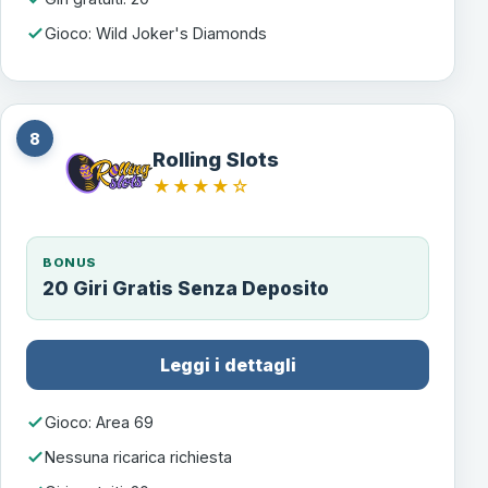
Gioco: Wild Joker's Diamonds
8
Rolling Slots
★★★★☆
BONUS
20 Giri Gratis Senza Deposito
Leggi i dettagli
Gioco: Area 69
Nessuna ricarica richiesta