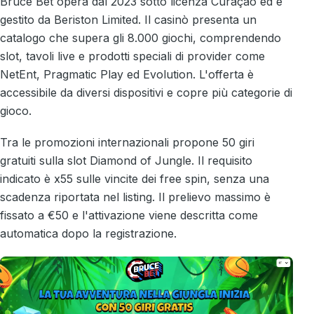
Bruce Bet opera dal 2023 sotto licenza Curaçao ed è
gestito da Beriston Limited. Il casinò presenta un
catalogo che supera gli 8.000 giochi, comprendendo
slot, tavoli live e prodotti speciali di provider come
NetEnt, Pragmatic Play ed Evolution. L'offerta è
accessibile da diversi dispositivi e copre più categorie di
gioco.
Tra le promozioni internazionali propone 50 giri
gratuiti sulla slot Diamond of Jungle. Il requisito
indicato è x55 sulle vincite dei free spin, senza una
scadenza riportata nel listing. Il prelievo massimo è
fissato a €50 e l'attivazione viene descritta come
automatica dopo la registrazione.