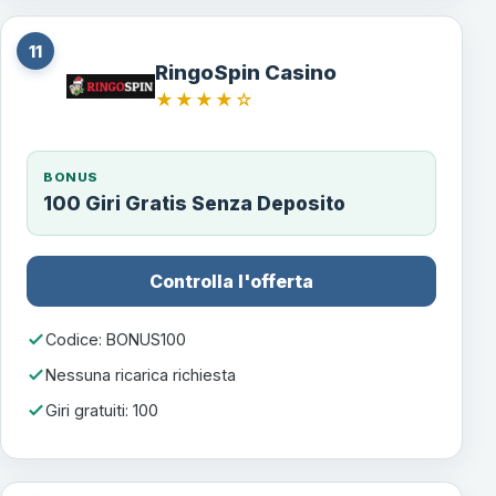
11
RingoSpin Casino
★★★★☆
BONUS
100 Giri Gratis Senza Deposito
Controlla l'offerta
Codice: BONUS100
Nessuna ricarica richiesta
Giri gratuiti: 100