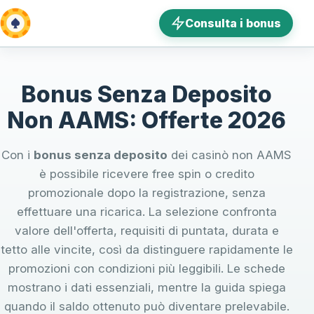
Consulta i bonus
Bonus Senza Deposito
Non AAMS: Offerte 2026
Con i
bonus senza deposito
dei casinò non AAMS
è possibile ricevere free spin o credito
promozionale dopo la registrazione, senza
effettuare una ricarica. La selezione confronta
valore dell'offerta, requisiti di puntata, durata e
tetto alle vincite, così da distinguere rapidamente le
promozioni con condizioni più leggibili. Le schede
mostrano i dati essenziali, mentre la guida spiega
quando il saldo ottenuto può diventare prelevabile.