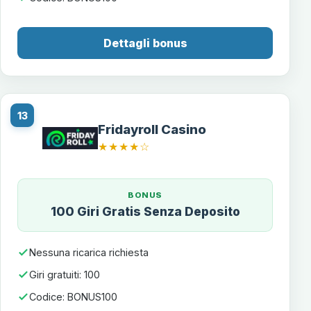
Dettagli bonus
13
Fridayroll Casino
★★★★☆
BONUS
100 Giri Gratis Senza Deposito
Nessuna ricarica richiesta
Giri gratuiti: 100
Codice: BONUS100