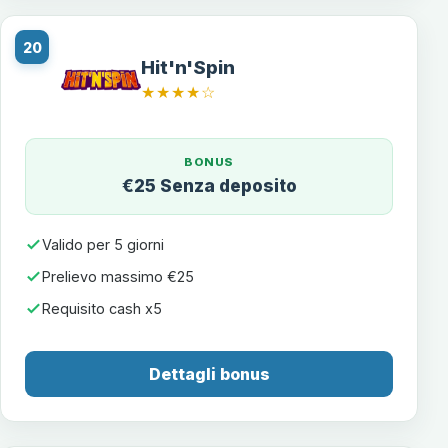
20
Hit'n'Spin
★★★★☆
BONUS
€25 Senza deposito
Valido per 5 giorni
Prelievo massimo €25
Requisito cash x5
Dettagli bonus