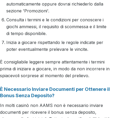
automaticamente oppure dovrai richiederlo dalla
sezione 'Promozioni'.
Consulta i termini e le condizioni per conoscere i
giochi ammessi, il requisito di scommessa e il limite
di tempo disponibile.
Inizia a giocare rispettando le regole indicate per
poter eventualmente prelevare le vincite.
È consigliabile leggere sempre attentamente i termini
prima di iniziare a giocare, in modo da non incorrere in
spiacevoli sorprese al momento del prelievo.
È Necessario Inviare Documenti per Ottenere il
Bonus Senza Deposito?
In molti casinò non AAMS non è necessario inviare
documenti per ricevere il bonus senza deposito,