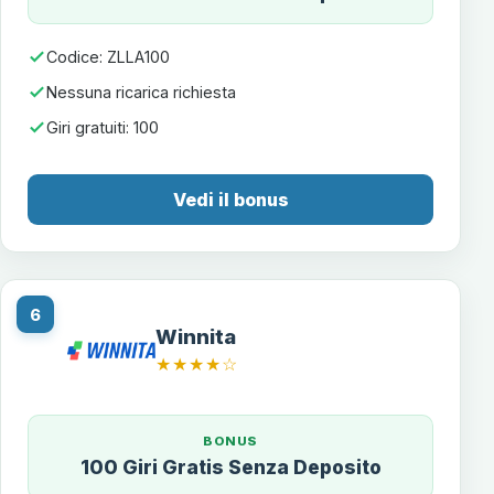
Codice: ZLLA100
Nessuna ricarica richiesta
Giri gratuiti: 100
Vedi il bonus
6
Winnita
★★★★☆
BONUS
100 Giri Gratis Senza Deposito