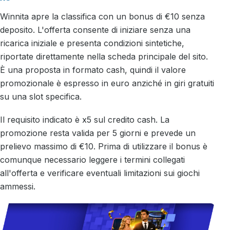
Winnita apre la classifica con un bonus di €10 senza
deposito. L'offerta consente di iniziare senza una
ricarica iniziale e presenta condizioni sintetiche,
riportate direttamente nella scheda principale del sito.
È una proposta in formato cash, quindi il valore
promozionale è espresso in euro anziché in giri gratuiti
su una slot specifica.
Il requisito indicato è x5 sul credito cash. La
promozione resta valida per 5 giorni e prevede un
prelievo massimo di €10. Prima di utilizzare il bonus è
comunque necessario leggere i termini collegati
all'offerta e verificare eventuali limitazioni sui giochi
ammessi.