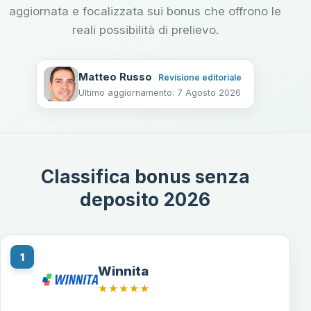
aggiornata e focalizzata sui bonus che offrono le
reali possibilità di prelievo.
Matteo Russo
Revisione editoriale
Ultimo aggiornamento: 7 Agosto 2026
Classifica bonus senza
deposito 2026
1
Winnita
★★★★★