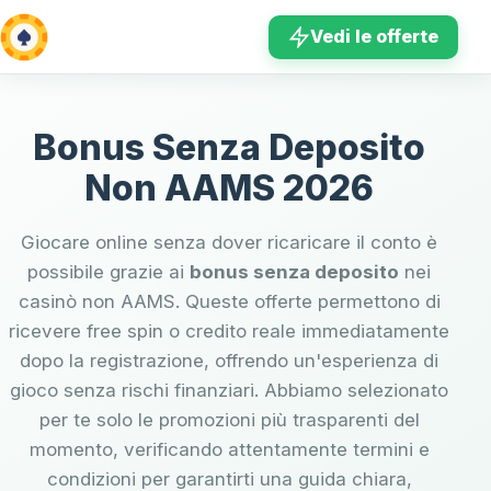
Vedi le offerte
Bonus Senza Deposito
Non AAMS 2026
Giocare online senza dover ricaricare il conto è
possibile grazie ai
bonus senza deposito
nei
casinò non AAMS. Queste offerte permettono di
ricevere free spin o credito reale immediatamente
dopo la registrazione, offrendo un'esperienza di
gioco senza rischi finanziari. Abbiamo selezionato
per te solo le promozioni più trasparenti del
momento, verificando attentamente termini e
condizioni per garantirti una guida chiara,