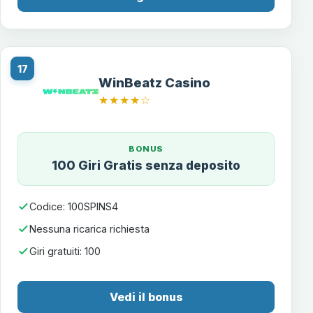
17
WinBeatz Casino
★★★★☆
BONUS
100 Giri Gratis senza deposito
Codice: 100SPINS4
Nessuna ricarica richiesta
Giri gratuiti: 100
Vedi il bonus