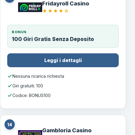
Fridayroll Casino
★★★★☆
BONUS
100 Giri Gratis Senza Deposito
Leggi i dettagli
Nessuna ricarica richiesta
Giri gratuiti: 100
Codice: BONUS100
14
Gambloria Casino