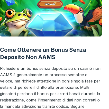
Come Ottenere un Bonus Senza
Deposito Non AAMS
Richiedere un bonus senza deposito su un casinò non
AAMS è generalmente un processo semplice e
veloce, ma richiede attenzione in ogni singola fase per
evitare di perdere il diritto alla promozione. Molti
giocatori perdono il bonus per errori banali durante la
registrazione, come l'inserimento di dati non corretti o
la mancata attivazione tramite codice. Seguire i