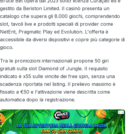
Bruce Bet opera dal 2023 sotto licenza Curaçao ed è
gestito da Beriston Limited. Il casinò presenta un
catalogo che supera gli 8.000 giochi, comprendendo
slot, tavoli live e prodotti speciali di provider come
NetEnt, Pragmatic Play ed Evolution. L'offerta è
accessibile da diversi dispositivi e copre più categorie di
gioco.
Tra le promozioni internazionali propone 50 giri
gratuiti sulla slot Diamond of Jungle. Il requisito
indicato è x55 sulle vincite dei free spin, senza una
scadenza riportata nel listing. Il prelievo massimo è
fissato a €50 e l'attivazione viene descritta come
automatica dopo la registrazione.