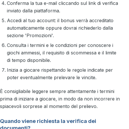
Conferma la tua e-mail cliccando sul link di verifica
inviato dalla piattaforma.
Accedi al tuo account: il bonus verrà accreditato
automaticamente oppure dovrai richiederlo dalla
sezione 'Promozioni'.
Consulta i termini e le condizioni per conoscere i
giochi ammessi, il requisito di scommessa e il limite
di tempo disponibile.
Inizia a giocare rispettando le regole indicate per
poter eventualmente prelevare le vincite.
È consigliabile leggere sempre attentamente i termini
prima di iniziare a giocare, in modo da non incorrere in
spiacevoli sorprese al momento del prelievo.
Quando viene richiesta la verifica dei
documenti?