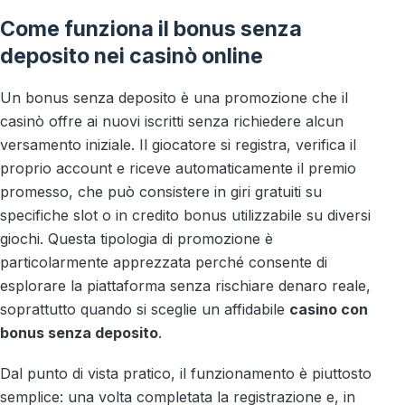
Come funziona il bonus senza
deposito nei casinò online
Un bonus senza deposito è una promozione che il
casinò offre ai nuovi iscritti senza richiedere alcun
versamento iniziale. Il giocatore si registra, verifica il
proprio account e riceve automaticamente il premio
promesso, che può consistere in giri gratuiti su
specifiche slot o in credito bonus utilizzabile su diversi
giochi. Questa tipologia di promozione è
particolarmente apprezzata perché consente di
esplorare la piattaforma senza rischiare denaro reale,
soprattutto quando si sceglie un affidabile
casino con
bonus senza deposito
.
Dal punto di vista pratico, il funzionamento è piuttosto
semplice: una volta completata la registrazione e, in