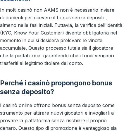
In molti casinò non AAMS non è necessario inviare
documenti per ricevere il bonus senza deposito,
almeno nelle fasi iniziali. Tuttavia, la verifica dell'identità
(KYC, Know Your Customer) diventa obbligatoria nel
momento in cui si desidera prelevare le vincite
accumulate. Questo processo tutela sia il giocatore
che la piattaforma, garantendo che i fondi vengano
trasferiti al legittimo titolare del conto.
Perché i casinò propongono bonus
senza deposito?
I casinò online offrono bonus senza deposito come
strumento per attirare nuovi giocatori e invogliarli a
provare la piattaforma senza rischiare il proprio
denaro. Questo tipo di promozione è vantaggioso sia