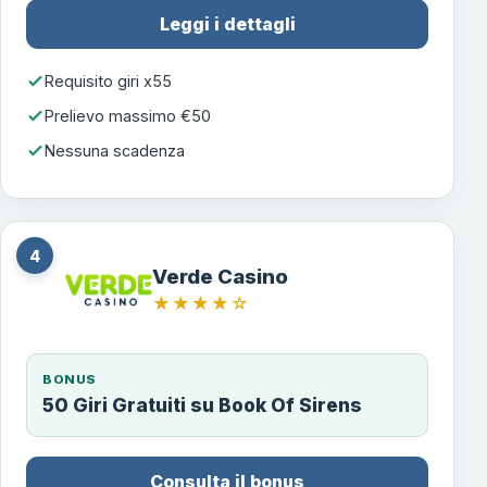
Leggi i dettagli
Requisito giri x55
Prelievo massimo €50
Nessuna scadenza
4
Verde Casino
★★★★☆
BONUS
50 Giri Gratuiti su Book Of Sirens
Consulta il bonus