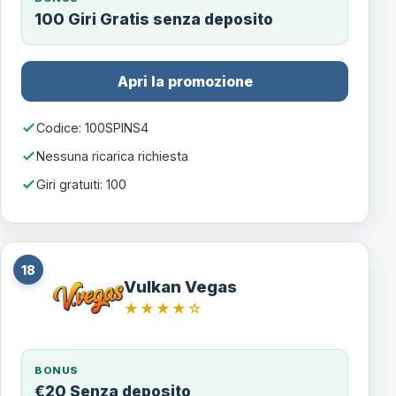
100 Giri Gratis senza deposito
Apri la promozione
Codice: 100SPINS4
Nessuna ricarica richiesta
Giri gratuiti: 100
18
Vulkan Vegas
★★★★☆
BONUS
€20 Senza deposito