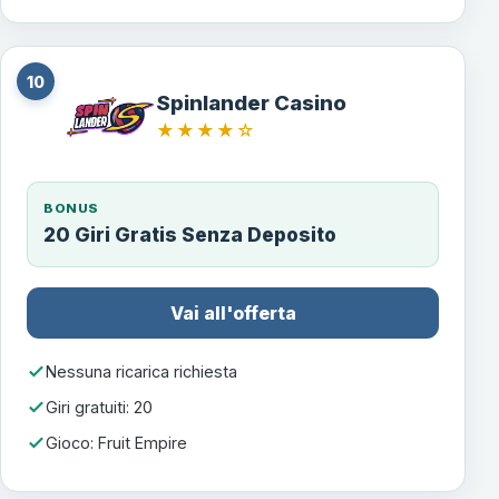
10
Spinlander Casino
★★★★☆
BONUS
20 Giri Gratis Senza Deposito
Vai all'offerta
Nessuna ricarica richiesta
Giri gratuiti: 20
Gioco: Fruit Empire