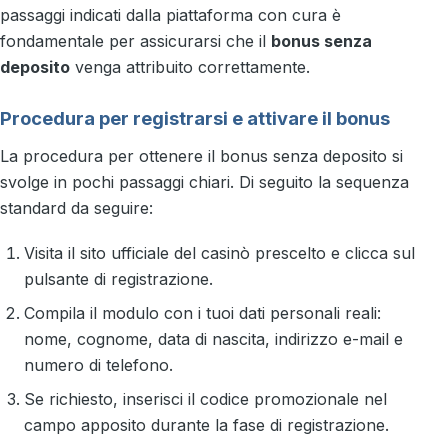
passaggi indicati dalla piattaforma con cura è
fondamentale per assicurarsi che il
bonus senza
deposito
venga attribuito correttamente.
Procedura per registrarsi e attivare il bonus
La procedura per ottenere il bonus senza deposito si
svolge in pochi passaggi chiari. Di seguito la sequenza
standard da seguire:
Visita il sito ufficiale del casinò prescelto e clicca sul
pulsante di registrazione.
Compila il modulo con i tuoi dati personali reali:
nome, cognome, data di nascita, indirizzo e-mail e
numero di telefono.
Se richiesto, inserisci il codice promozionale nel
campo apposito durante la fase di registrazione.