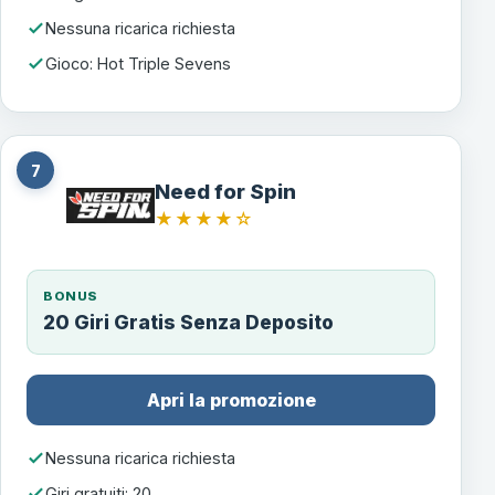
Nessuna ricarica richiesta
Gioco: Hot Triple Sevens
7
Need for Spin
★★★★☆
BONUS
20 Giri Gratis Senza Deposito
Apri la promozione
Nessuna ricarica richiesta
Giri gratuiti: 20