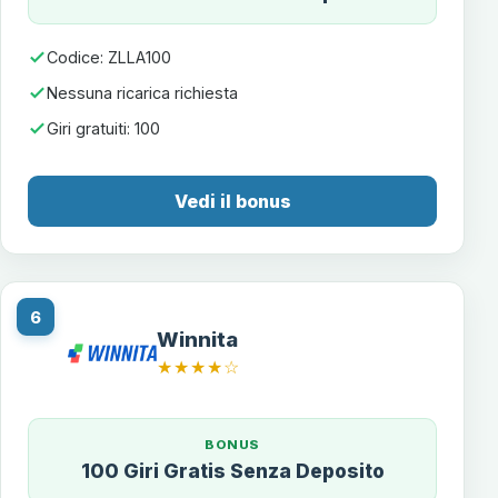
Codice: ZLLA100
Nessuna ricarica richiesta
Giri gratuiti: 100
Vedi il bonus
6
Winnita
★★★★☆
BONUS
100 Giri Gratis Senza Deposito