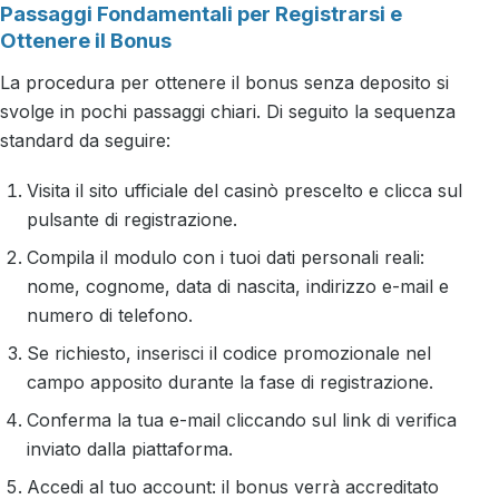
Passaggi Fondamentali per Registrarsi e
Ottenere il Bonus
La procedura per ottenere il bonus senza deposito si
svolge in pochi passaggi chiari. Di seguito la sequenza
standard da seguire:
Visita il sito ufficiale del casinò prescelto e clicca sul
pulsante di registrazione.
Compila il modulo con i tuoi dati personali reali:
nome, cognome, data di nascita, indirizzo e-mail e
numero di telefono.
Se richiesto, inserisci il codice promozionale nel
campo apposito durante la fase di registrazione.
Conferma la tua e-mail cliccando sul link di verifica
inviato dalla piattaforma.
Accedi al tuo account: il bonus verrà accreditato