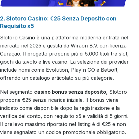
2. Slotoro Casino: €25 Senza Deposito con
Requisito x5
Slotoro Casino è una piattaforma moderna entrata nel
mercato nel 2025 e gestita da Wiraon B.V. con licenza
Curaçao. Il progetto propone più di 5.000 titoli tra slot,
giochi da tavolo e live casino. La selezione dei provider
include nomi come Evolution, Play'n GO e Betsoft,
offrendo un catalogo articolato su più categorie.
Nel segmento
casino bonus senza deposito
, Slotoro
propone €25 senza ricarica iniziale. Il bonus viene
indicato come disponibile dopo la registrazione e la
verifica del conto, con requisito x5 e validità di 5 giorni.
Il prelievo massimo riportato nel listing è di €25 e non
viene segnalato un codice promozionale obbligatorio.