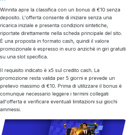
Winnita apre la classifica con un bonus di €10 senza
deposito. L'offerta consente di iniziare senza una
ricarica iniziale e presenta condizioni sintetiche,
riportate direttamente nella scheda principale del sito.
È una proposta in formato cash, quindi il valore
promozionale è espresso in euro anziché in giri gratuiti
su una slot specifica.
Il requisito indicato è x5 sul credito cash. La
promozione resta valida per 5 giorni e prevede un
prelievo massimo di €10. Prima di utilizzare il bonus è
comunque necessario leggere i termini collegati
all'offerta e verificare eventuali limitazioni sui giochi
ammessi.