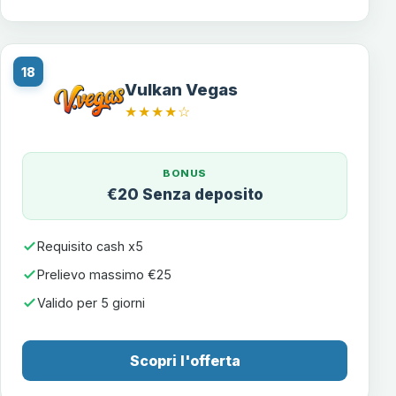
18
Vulkan Vegas
★★★★☆
BONUS
€20 Senza deposito
Requisito cash x5
Prelievo massimo €25
Valido per 5 giorni
Scopri l'offerta