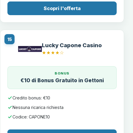
Scopri l'offerta
15
Lucky Capone Casino
★★★★☆
BONUS
€10 di Bonus Gratuito in Gettoni
Credito bonus: €10
Nessuna ricarica richiesta
Codice: CAPONE10