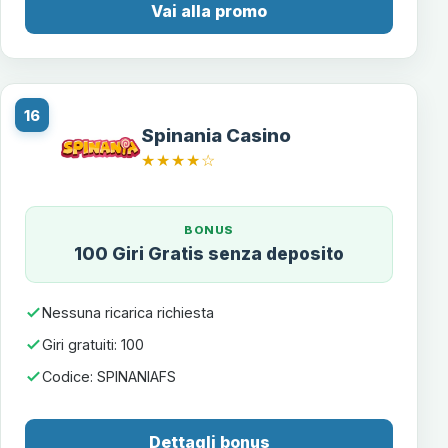
Vai alla promo
16
Spinania Casino
★★★★☆
BONUS
100 Giri Gratis senza deposito
Nessuna ricarica richiesta
Giri gratuiti: 100
Codice: SPINANIAFS
Dettagli bonus