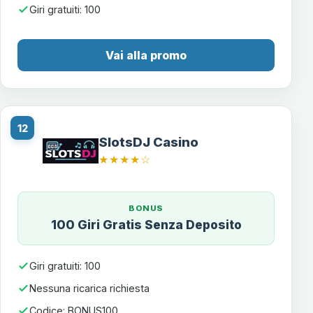
Giri gratuiti: 100
Vai alla promo
12
SlotsDJ Casino
★★★★☆
BONUS
100 Giri Gratis Senza Deposito
Giri gratuiti: 100
Nessuna ricarica richiesta
Codice: BONUS100