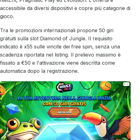
accessibile da diversi dispositivi e copre più categorie di
gioco.
Tra le promozioni internazionali propone 50 giri
gratuiti sulla slot Diamond of Jungle. Il requisito
indicato è x55 sulle vincite dei free spin, senza una
scadenza riportata nel listing. Il prelievo massimo è
fissato a €50 e l'attivazione viene descritta come
automatica dopo la registrazione.