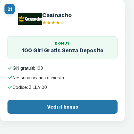
21
Casinacho
★★★★☆
BONUS
100 Giri Gratis Senza Deposito
Giri gratuiti: 100
Nessuna ricarica richiesta
Codice: ZILLA100
Vedi il bonus