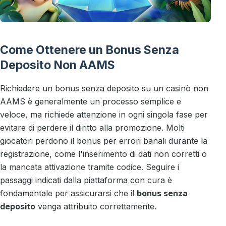
Come Ottenere un Bonus Senza
Deposito Non AAMS
Richiedere un bonus senza deposito su un casinò non
AAMS è generalmente un processo semplice e
veloce, ma richiede attenzione in ogni singola fase per
evitare di perdere il diritto alla promozione. Molti
giocatori perdono il bonus per errori banali durante la
registrazione, come l'inserimento di dati non corretti o
la mancata attivazione tramite codice. Seguire i
passaggi indicati dalla piattaforma con cura è
fondamentale per assicurarsi che il
bonus senza
deposito
venga attribuito correttamente.