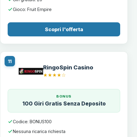
Gioco: Fruit Empire
Scopri l'offerta
11
RingoSpin Casino
★★★★☆
BONUS
100 Giri Gratis Senza Deposito
Codice: BONUS100
Nessuna ricarica richiesta