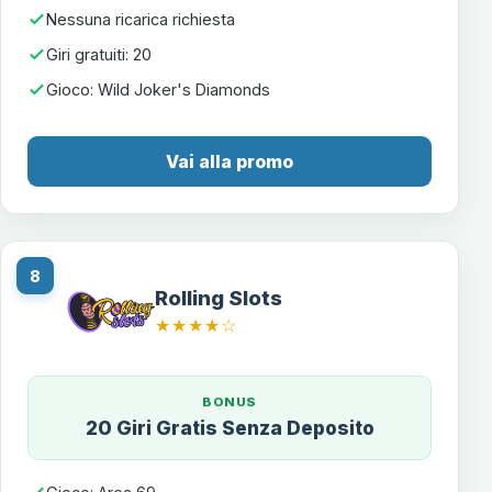
Nessuna ricarica richiesta
Giri gratuiti: 20
Gioco: Wild Joker's Diamonds
Vai alla promo
8
Rolling Slots
★★★★☆
BONUS
20 Giri Gratis Senza Deposito