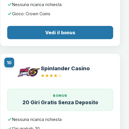
Nessuna ricarica richiesta
Gioco: Crown Coins
Vedi il bonus
10
Spinlander Casino
★★★★☆
BONUS
20 Giri Gratis Senza Deposito
Nessuna ricarica richiesta
Giri gratuiti: 20