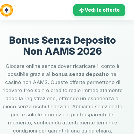
Vedi le offerte
Bonus Senza Deposito
Non AAMS 2026
Giocare online senza dover ricaricare il conto è
possibile grazie ai
bonus senza deposito
nei
casinò non AAMS. Queste offerte permettono di
ricevere free spin o credito reale immediatamente
dopo la registrazione, offrendo un'esperienza di
gioco senza rischi finanziari. Abbiamo selezionato
per te solo le promozioni più trasparenti del
momento, verificando attentamente termini e
condizioni per garantirti una guida chiara,