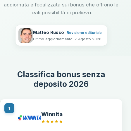
aggiornata e focalizzata sui bonus che offrono le
reali possibilità di prelievo.
Matteo Russo
Revisione editoriale
Ultimo aggiornamento: 7 Agosto 2026
Classifica bonus senza
deposito 2026
1
Winnita
★★★★★