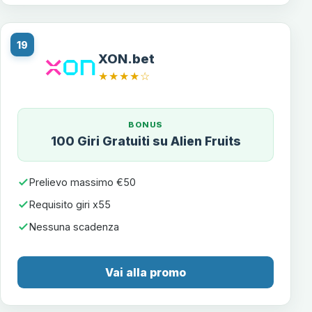
19
XON.bet
★★★★☆
BONUS
100 Giri Gratuiti su Alien Fruits
Prelievo massimo €50
Requisito giri x55
Nessuna scadenza
Vai alla promo