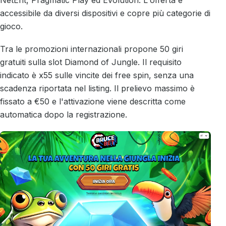
accessibile da diversi dispositivi e copre più categorie di
gioco.
Tra le promozioni internazionali propone 50 giri
gratuiti sulla slot Diamond of Jungle. Il requisito
indicato è x55 sulle vincite dei free spin, senza una
scadenza riportata nel listing. Il prelievo massimo è
fissato a €50 e l'attivazione viene descritta come
automatica dopo la registrazione.