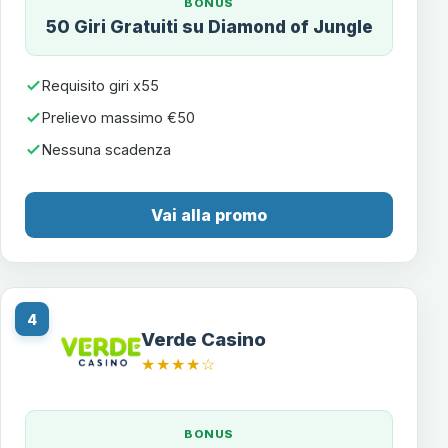
BONUS
50 Giri Gratuiti su Diamond of Jungle
Requisito giri x55
Prelievo massimo €50
Nessuna scadenza
Vai alla promo
4
Verde Casino
★★★★☆
BONUS