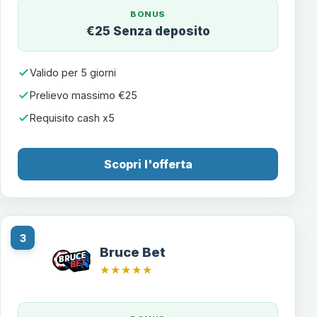
BONUS
€25 Senza deposito
Valido per 5 giorni
Prelievo massimo €25
Requisito cash x5
Scopri l'offerta
3
Bruce Bet
★★★★★