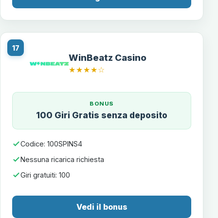
17
WinBeatz Casino
★★★★☆
BONUS
100 Giri Gratis senza deposito
Codice: 100SPINS4
Nessuna ricarica richiesta
Giri gratuiti: 100
Vedi il bonus