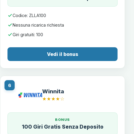
Codice: ZLLA100
Nessuna ricarica richiesta
Giri gratuiti: 100
Vedi il bonus
6
Winnita
★★★★☆
BONUS
100 Giri Gratis Senza Deposito