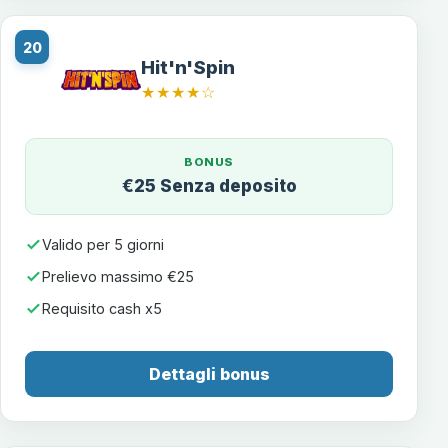
20
Hit'n'Spin
★★★★☆
BONUS
€25 Senza deposito
Valido per 5 giorni
Prelievo massimo €25
Requisito cash x5
Dettagli bonus