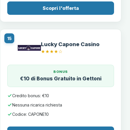
Scopri l'offerta
15
Lucky Capone Casino
★★★★☆
BONUS
€10 di Bonus Gratuito in Gettoni
Credito bonus: €10
Nessuna ricarica richiesta
Codice: CAPONE10