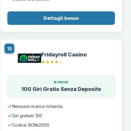
Dettagli bonus
13
Fridayroll Casino
★★★★☆
BONUS
100 Giri Gratis Senza Deposito
Nessuna ricarica richiesta
Giri gratuiti: 100
Codice: BONUS100