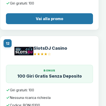
Giri gratuiti: 100
Vai alla promo
12
SlotsDJ Casino
★★★★☆
BONUS
100 Giri Gratis Senza Deposito
Giri gratuiti: 100
Nessuna ricarica richiesta
Codice: BONUS100