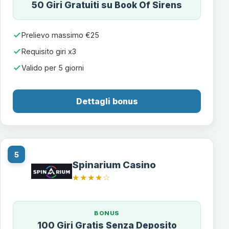
50 Giri Gratuiti su Book Of Sirens
Prelievo massimo €25
Requisito giri x3
Valido per 5 giorni
Dettagli bonus
5
Spinarium Casino
★★★★☆
BONUS
100 Giri Gratis Senza Deposito