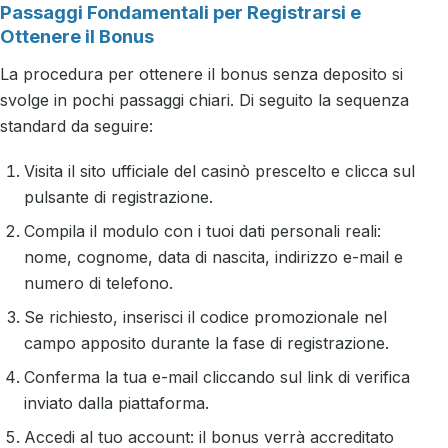
Passaggi Fondamentali per Registrarsi e
Ottenere il Bonus
La procedura per ottenere il bonus senza deposito si
svolge in pochi passaggi chiari. Di seguito la sequenza
standard da seguire:
Visita il sito ufficiale del casinò prescelto e clicca sul
pulsante di registrazione.
Compila il modulo con i tuoi dati personali reali:
nome, cognome, data di nascita, indirizzo e-mail e
numero di telefono.
Se richiesto, inserisci il codice promozionale nel
campo apposito durante la fase di registrazione.
Conferma la tua e-mail cliccando sul link di verifica
inviato dalla piattaforma.
Accedi al tuo account: il bonus verrà accreditato