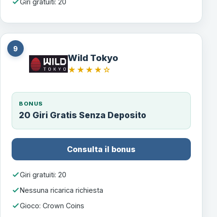
Giri gratuiti: 20
9
Wild Tokyo
★★★★☆
BONUS
20 Giri Gratis Senza Deposito
Consulta il bonus
Giri gratuiti: 20
Nessuna ricarica richiesta
Gioco: Crown Coins