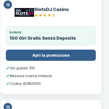
12
SlotsDJ Casino
★★★★☆
BONUS
100 Giri Gratis Senza Deposito
Apri la promozione
Giri gratuiti: 100
Nessuna ricarica richiesta
Codice: BONUS100
13