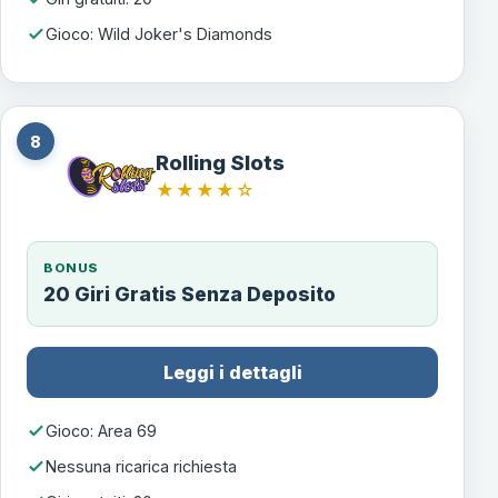
Gioco: Wild Joker's Diamonds
8
Rolling Slots
★★★★☆
BONUS
20 Giri Gratis Senza Deposito
Leggi i dettagli
Gioco: Area 69
Nessuna ricarica richiesta