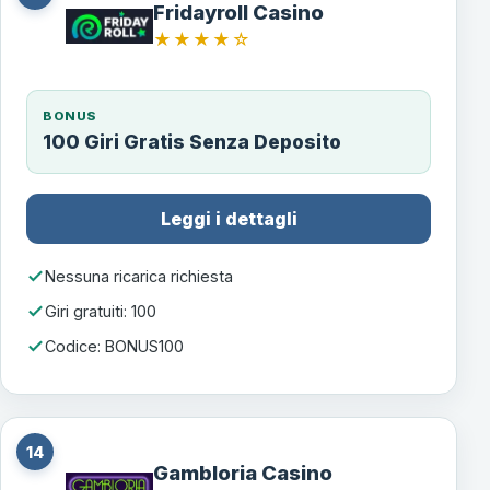
Fridayroll Casino
★★★★☆
BONUS
100 Giri Gratis Senza Deposito
Leggi i dettagli
Nessuna ricarica richiesta
Giri gratuiti: 100
Codice: BONUS100
14
Gambloria Casino