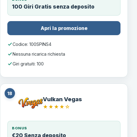
100 Giri Gratis senza deposito
Apri la promozione
Codice: 100SPINS4
Nessuna ricarica richiesta
Giri gratuiti: 100
18
Vulkan Vegas
★★★★☆
BONUS
€20 Senza deposito