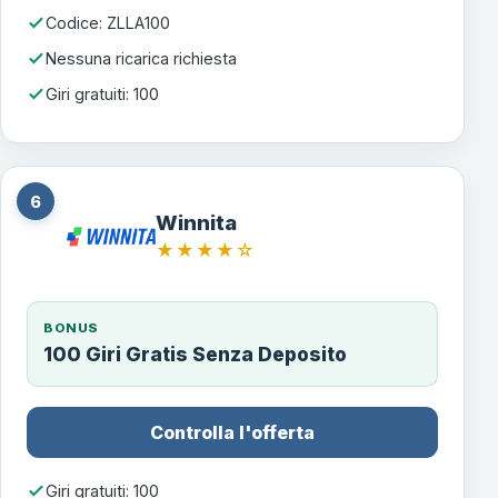
Codice: ZLLA100
Nessuna ricarica richiesta
Giri gratuiti: 100
6
Winnita
★★★★☆
BONUS
100 Giri Gratis Senza Deposito
Controlla l'offerta
Giri gratuiti: 100