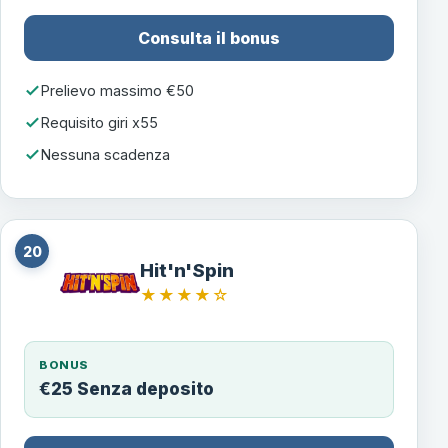
Consulta il bonus
Prelievo massimo €50
Requisito giri x55
Nessuna scadenza
20
Hit'n'Spin
★★★★☆
BONUS
€25 Senza deposito