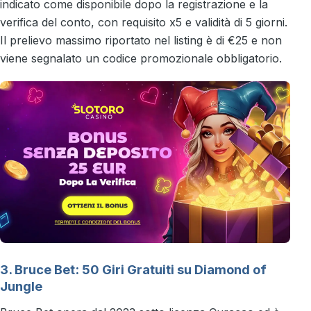
indicato come disponibile dopo la registrazione e la
verifica del conto, con requisito x5 e validità di 5 giorni.
Il prelievo massimo riportato nel listing è di €25 e non
viene segnalato un codice promozionale obbligatorio.
3. Bruce Bet: 50 Giri Gratuiti su Diamond of
Jungle