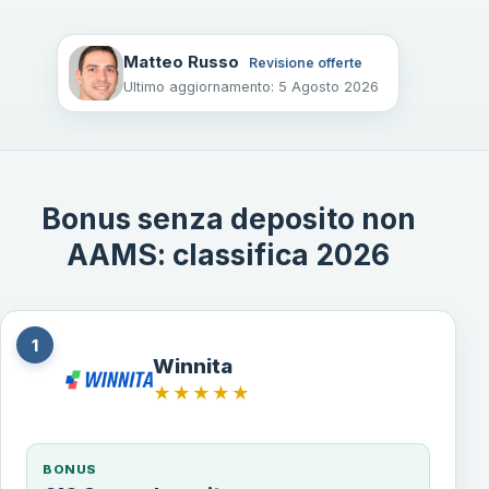
Matteo Russo
Revisione offerte
Ultimo aggiornamento: 5 Agosto 2026
Bonus senza deposito non
AAMS: classifica 2026
1
Winnita
★★★★★
BONUS