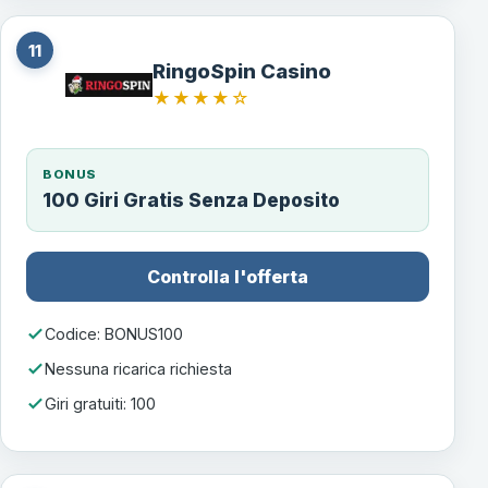
11
RingoSpin Casino
★★★★☆
BONUS
100 Giri Gratis Senza Deposito
Controlla l'offerta
Codice: BONUS100
Nessuna ricarica richiesta
Giri gratuiti: 100