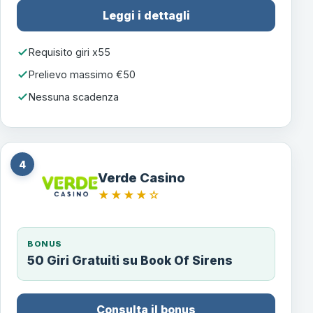
Leggi i dettagli
Requisito giri x55
Prelievo massimo €50
Nessuna scadenza
4
Verde Casino
★★★★☆
BONUS
50 Giri Gratuiti su Book Of Sirens
Consulta il bonus