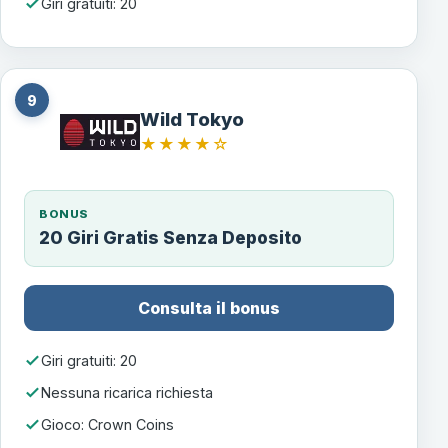
Giri gratuiti: 20
9
Wild Tokyo
★★★★☆
BONUS
20 Giri Gratis Senza Deposito
Consulta il bonus
Giri gratuiti: 20
Nessuna ricarica richiesta
Gioco: Crown Coins