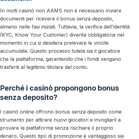
In molti casinò non AAMS non è necessario inviare
documenti per ricevere il bonus senza deposito,
almeno nelle fasi iniziali. Tuttavia, la verifica dell'identità
(KYC, Know Your Customer) diventa obbligatoria nel
momento in cui si desidera prelevare le vincite
accumulate. Questo processo tutela sia il giocatore
che la piattaforma, garantendo che i fondi vengano
trasferiti al legittimo titolare del conto.
Perché i casinò propongono bonus
senza deposito?
I casinò online offrono bonus senza deposito come
strumento per attirare nuovi giocatori e invogliarli a
provare la piattaforma senza rischiare il proprio
denaro. Questo tipo di promozione è vantaggioso sia