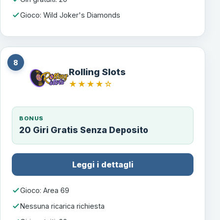
Gioco: Wild Joker's Diamonds
8
Rolling Slots
★★★★☆
BONUS
20 Giri Gratis Senza Deposito
Leggi i dettagli
Gioco: Area 69
Nessuna ricarica richiesta