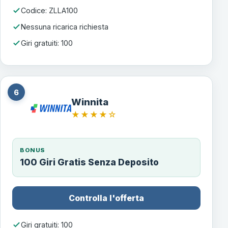
Codice: ZLLA100
Nessuna ricarica richiesta
Giri gratuiti: 100
6
Winnita
★★★★☆
BONUS
100 Giri Gratis Senza Deposito
Controlla l'offerta
Giri gratuiti: 100