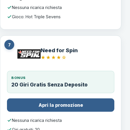
Nessuna ricarica richiesta
Gioco: Hot Triple Sevens
7
Need for Spin
★★★★☆
BONUS
20 Giri Gratis Senza Deposito
Apri la promozione
Nessuna ricarica richiesta
Giri gratuiti: 20