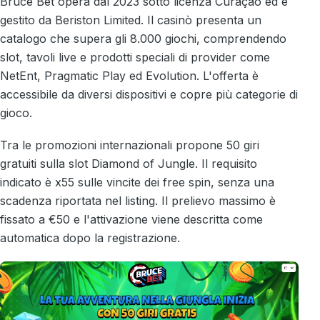
Bruce Bet opera dal 2023 sotto licenza Curaçao ed è
gestito da Beriston Limited. Il casinò presenta un
catalogo che supera gli 8.000 giochi, comprendendo
slot, tavoli live e prodotti speciali di provider come
NetEnt, Pragmatic Play ed Evolution. L'offerta è
accessibile da diversi dispositivi e copre più categorie di
gioco.
Tra le promozioni internazionali propone 50 giri
gratuiti sulla slot Diamond of Jungle. Il requisito
indicato è x55 sulle vincite dei free spin, senza una
scadenza riportata nel listing. Il prelievo massimo è
fissato a €50 e l'attivazione viene descritta come
automatica dopo la registrazione.