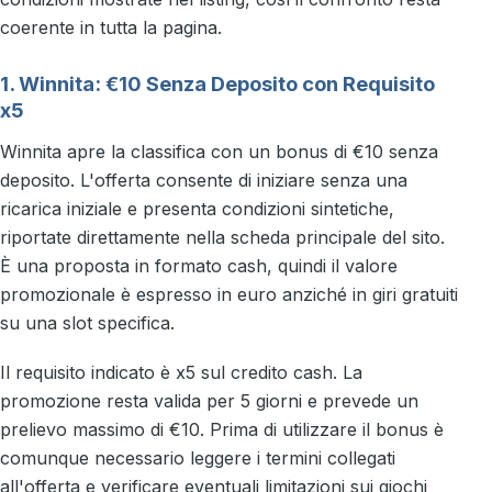
coerente in tutta la pagina.
1. Winnita: €10 Senza Deposito con Requisito
x5
Winnita apre la classifica con un bonus di €10 senza
deposito. L'offerta consente di iniziare senza una
ricarica iniziale e presenta condizioni sintetiche,
riportate direttamente nella scheda principale del sito.
È una proposta in formato cash, quindi il valore
promozionale è espresso in euro anziché in giri gratuiti
su una slot specifica.
Il requisito indicato è x5 sul credito cash. La
promozione resta valida per 5 giorni e prevede un
prelievo massimo di €10. Prima di utilizzare il bonus è
comunque necessario leggere i termini collegati
all'offerta e verificare eventuali limitazioni sui giochi