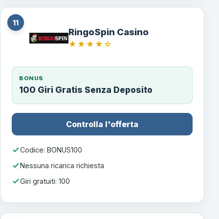
11
RingoSpin Casino
★★★★☆
BONUS
100 Giri Gratis Senza Deposito
Controlla l'offerta
Codice: BONUS100
Nessuna ricarica richiesta
Giri gratuiti: 100