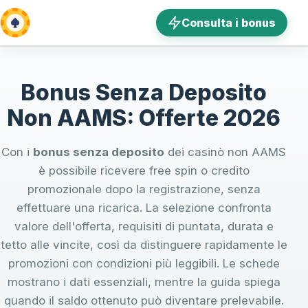
Consulta i bonus
Bonus Senza Deposito
Non AAMS: Offerte 2026
Con i
bonus senza deposito
dei casinò non AAMS
è possibile ricevere free spin o credito
promozionale dopo la registrazione, senza
effettuare una ricarica. La selezione confronta
valore dell'offerta, requisiti di puntata, durata e
tetto alle vincite, così da distinguere rapidamente le
promozioni con condizioni più leggibili. Le schede
mostrano i dati essenziali, mentre la guida spiega
quando il saldo ottenuto può diventare prelevabile.