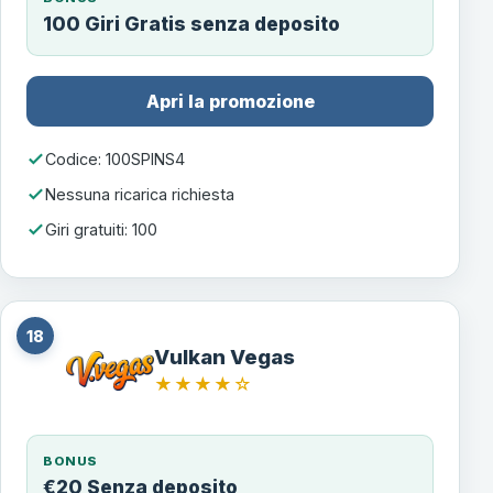
100 Giri Gratis senza deposito
Apri la promozione
Codice: 100SPINS4
Nessuna ricarica richiesta
Giri gratuiti: 100
18
Vulkan Vegas
★★★★☆
BONUS
€20 Senza deposito