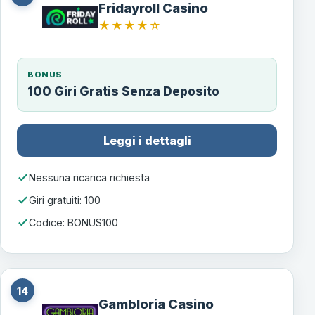
Fridayroll Casino
★★★★☆
BONUS
100 Giri Gratis Senza Deposito
Leggi i dettagli
Nessuna ricarica richiesta
Giri gratuiti: 100
Codice: BONUS100
14
Gambloria Casino