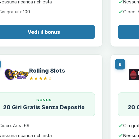
Nessuna ricarica richiesta
Nessuna
Giri gratuiti: 100
Gioco: 
Vedi il bonus
9
Rolling Slots
★★★★☆
BONUS
20 Giri Gratis Senza Deposito
20 
Gioco: Area 69
Giri grat
Nessuna ricarica richiesta
Nessuna