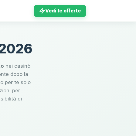
Vedi le offerte
 2026
to
nei casinò
ente dopo la
o per te solo
zioni per
ibilità di