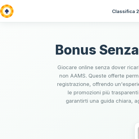
Classifica 
Bonus Senza
Giocare online senza dover ricari
non AAMS. Queste offerte perme
registrazione, offrendo un'esperi
le promozioni più trasparent
garantirti una guida chiara, a