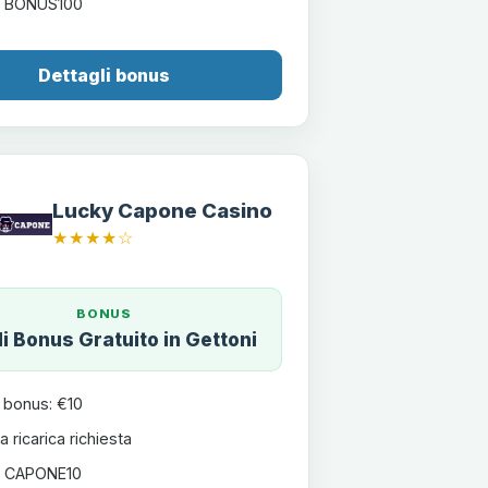
: BONUS100
Dettagli bonus
Lucky Capone Casino
★★★★☆
BONUS
i Bonus Gratuito in Gettoni
 bonus: €10
 ricarica richiesta
: CAPONE10