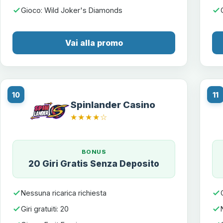
Gioco: Wild Joker's Diamonds
Vai alla promo
10
11
Spinlander Casino
★★★★☆
BONUS
20 Giri Gratis Senza Deposito
Nessuna ricarica richiesta
Giri gratuiti: 20