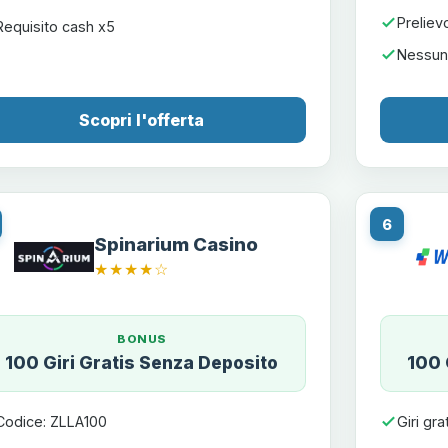
Prelie
Requisito cash x5
Nessun
Scopri l'offerta
6
Spinarium Casino
★★★★☆
BONUS
100 Giri Gratis Senza Deposito
100 
Codice: ZLLA100
Giri grat