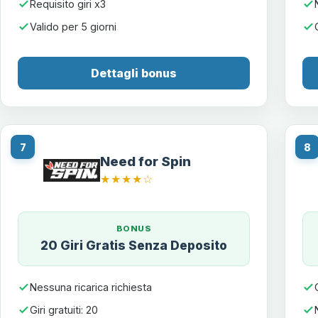
Requisito giri x3
Valido per 5 giorni
Dettagli bonus
7
8
Need for Spin
★★★★☆
BONUS
20 Giri Gratis Senza Deposito
Nessuna ricarica richiesta
Giri gratuiti: 20