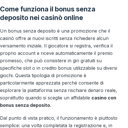
Come funziona il bonus senza
deposito nei casinò online
Un bonus senza deposito è una promozione che il
casinò offre ai nuovi iscritti senza richiedere alcun
versamento iniziale. Il giocatore si registra, verifica il
proprio account e riceve automaticamente il premio
promesso, che può consistere in giri gratuiti su
specifiche slot o in credito bonus utilizzabile su diversi
giochi. Questa tipologia di promozione è
particolarmente apprezzata perché consente di
esplorare la piattaforma senza rischiare denaro reale,
soprattutto quando si sceglie un affidabile
casino con
bonus senza deposito
.
Dal punto di vista pratico, il funzionamento è piuttosto
semplice: una volta completata la registrazione e, in