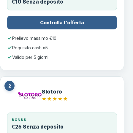
€10 Senza deposito
Controlla l'offerta
Prelievo massimo €10
Requisito cash x5
Valido per 5 giorni
2
Slotoro
★★★★★
BONUS
€25 Senza deposito