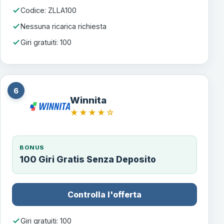
Codice: ZLLA100
Nessuna ricarica richiesta
Giri gratuiti: 100
6
Winnita
★★★★☆
BONUS
100 Giri Gratis Senza Deposito
Controlla l'offerta
Giri gratuiti: 100