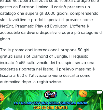
Bruce Bet opera dal 2023 sotto licenza Curaçao ed è
gestito da Beriston Limited. Il casinò presenta un
catalogo che supera gli 8.000 giochi, comprendendo
slot, tavoli live e prodotti speciali di provider come
NetEnt, Pragmatic Play ed Evolution. L'offerta è
accessibile da diversi dispositivi e copre più categorie di
gioco.
Tra le promozioni internazionali propone 50 giri
gratuiti sulla slot Diamond of Jungle. Il requisito
indicato è x55 sulle vincite dei free spin, senza una
scadenza riportata nel listing. Il prelievo massimo è
fissato a €50 e l'attivazione viene descritta come
automatica dopo la registrazione.