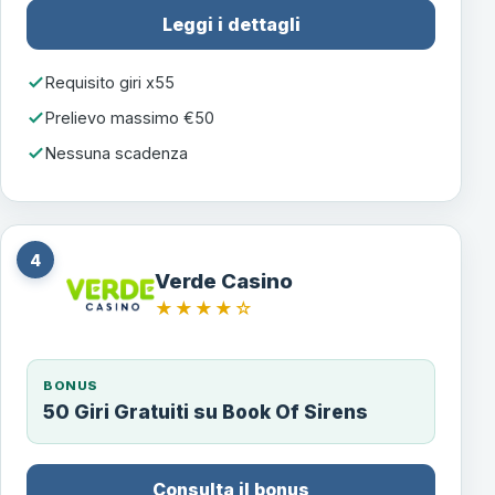
Leggi i dettagli
Requisito giri x55
Prelievo massimo €50
Nessuna scadenza
4
Verde Casino
★★★★☆
BONUS
50 Giri Gratuiti su Book Of Sirens
Consulta il bonus