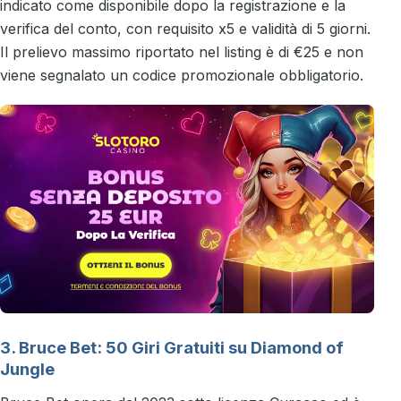
indicato come disponibile dopo la registrazione e la
verifica del conto, con requisito x5 e validità di 5 giorni.
Il prelievo massimo riportato nel listing è di €25 e non
viene segnalato un codice promozionale obbligatorio.
3. Bruce Bet: 50 Giri Gratuiti su Diamond of
Jungle