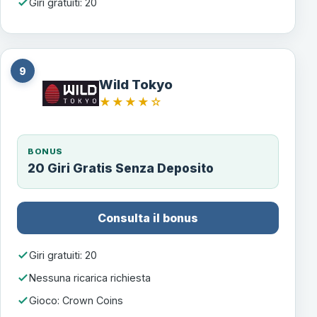
Giri gratuiti: 20
9
Wild Tokyo
★★★★☆
BONUS
20 Giri Gratis Senza Deposito
Consulta il bonus
Giri gratuiti: 20
Nessuna ricarica richiesta
Gioco: Crown Coins