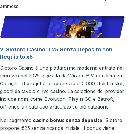
ammessi.
2. Slotoro Casino: €25 Senza Deposito con
Requisito x5
Slotoro Casino è una piattaforma moderna entrata nel
mercato nel 2025 e gestita da Wiraon B.V. con licenza
Curaçao. Il progetto propone più di 5.000 titoli tra slot,
giochi da tavolo e live casino. La selezione dei provider
include nomi come Evolution, Play'n GO e Betsoft,
offrendo un catalogo articolato su più categorie.
Nel segmento
casino bonus senza deposito
, Slotoro
propone €25 senza ricarica iniziale. Il bonus viene