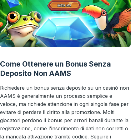
Come Ottenere un Bonus Senza
Deposito Non AAMS
Richiedere un bonus senza deposito su un casinò non
AAMS è generalmente un processo semplice e
veloce, ma richiede attenzione in ogni singola fase per
evitare di perdere il diritto alla promozione. Molti
giocatori perdono il bonus per errori banali durante la
registrazione, come l'inserimento di dati non corretti o
la mancata attivazione tramite codice. Seguire i