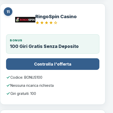
11
RingoSpin Casino
★★★★☆
BONUS
100 Giri Gratis Senza Deposito
Controlla l'offerta
Codice: BONUS100
Nessuna ricarica richiesta
Giri gratuiti: 100