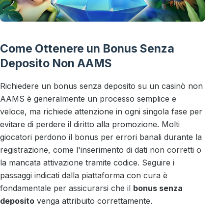
Come Ottenere un Bonus Senza
Deposito Non AAMS
Richiedere un bonus senza deposito su un casinò non
AAMS è generalmente un processo semplice e
veloce, ma richiede attenzione in ogni singola fase per
evitare di perdere il diritto alla promozione. Molti
giocatori perdono il bonus per errori banali durante la
registrazione, come l'inserimento di dati non corretti o
la mancata attivazione tramite codice. Seguire i
passaggi indicati dalla piattaforma con cura è
fondamentale per assicurarsi che il
bonus senza
deposito
venga attribuito correttamente.