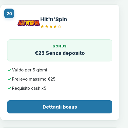
20
Hit'n'Spin
★★★★☆
BONUS
€25 Senza deposito
Valido per 5 giorni
Prelievo massimo €25
Requisito cash x5
Dettagli bonus