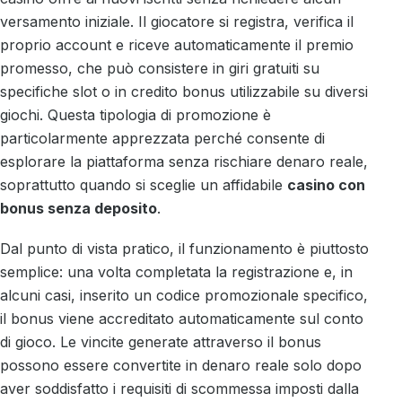
versamento iniziale. Il giocatore si registra, verifica il
proprio account e riceve automaticamente il premio
promesso, che può consistere in giri gratuiti su
specifiche slot o in credito bonus utilizzabile su diversi
giochi. Questa tipologia di promozione è
particolarmente apprezzata perché consente di
esplorare la piattaforma senza rischiare denaro reale,
soprattutto quando si sceglie un affidabile
casino con
bonus senza deposito
.
Dal punto di vista pratico, il funzionamento è piuttosto
semplice: una volta completata la registrazione e, in
alcuni casi, inserito un codice promozionale specifico,
il bonus viene accreditato automaticamente sul conto
di gioco. Le vincite generate attraverso il bonus
possono essere convertite in denaro reale solo dopo
aver soddisfatto i requisiti di scommessa imposti dalla