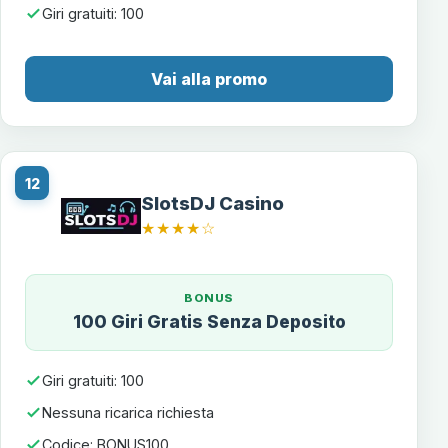
Giri gratuiti: 100
Vai alla promo
12
SlotsDJ Casino
★★★★☆
BONUS
100 Giri Gratis Senza Deposito
Giri gratuiti: 100
Nessuna ricarica richiesta
Codice: BONUS100