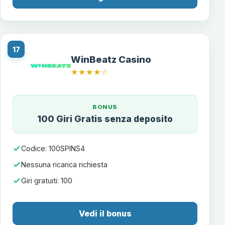
17
WinBeatz Casino
★★★★☆
BONUS
100 Giri Gratis senza deposito
Codice: 100SPINS4
Nessuna ricarica richiesta
Giri gratuiti: 100
Vedi il bonus