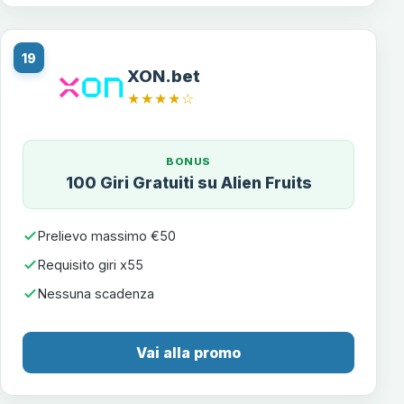
19
XON.bet
★★★★☆
BONUS
100 Giri Gratuiti su Alien Fruits
Prelievo massimo €50
Requisito giri x55
Nessuna scadenza
Vai alla promo