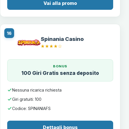
Vai alla promo
16
Spinania Casino
★★★★☆
BONUS
100 Giri Gratis senza deposito
Nessuna ricarica richiesta
Giri gratuiti: 100
Codice: SPINANIAFS
Dettagli bonus