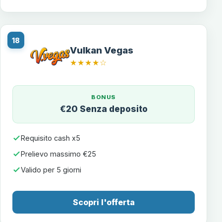
18
Vulkan Vegas
★★★★☆
BONUS
€20 Senza deposito
Requisito cash x5
Prelievo massimo €25
Valido per 5 giorni
Scopri l'offerta