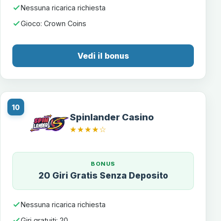
Nessuna ricarica richiesta
Gioco: Crown Coins
Vedi il bonus
10
Spinlander Casino
★★★★☆
BONUS
20 Giri Gratis Senza Deposito
Nessuna ricarica richiesta
Giri gratuiti: 20