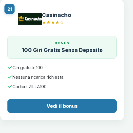
21
Casinacho
★★★★☆
BONUS
100 Giri Gratis Senza Deposito
Giri gratuiti: 100
Nessuna ricarica richiesta
Codice: ZILLA100
Vedi il bonus