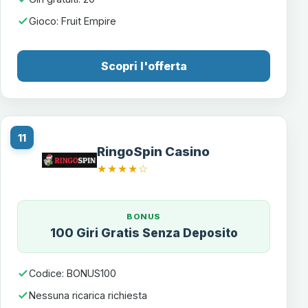
Gioco: Fruit Empire
Scopri l'offerta
11
RingoSpin Casino
★★★★☆
BONUS
100 Giri Gratis Senza Deposito
Codice: BONUS100
Nessuna ricarica richiesta