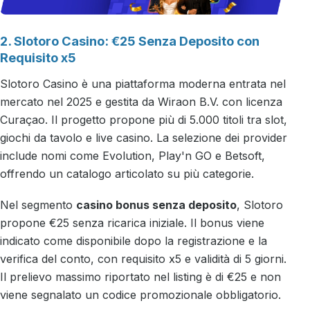
2. Slotoro Casino: €25 Senza Deposito con
Requisito x5
Slotoro Casino è una piattaforma moderna entrata nel
mercato nel 2025 e gestita da Wiraon B.V. con licenza
Curaçao. Il progetto propone più di 5.000 titoli tra slot,
giochi da tavolo e live casino. La selezione dei provider
include nomi come Evolution, Play'n GO e Betsoft,
offrendo un catalogo articolato su più categorie.
Nel segmento
casino bonus senza deposito
, Slotoro
propone €25 senza ricarica iniziale. Il bonus viene
indicato come disponibile dopo la registrazione e la
verifica del conto, con requisito x5 e validità di 5 giorni.
Il prelievo massimo riportato nel listing è di €25 e non
viene segnalato un codice promozionale obbligatorio.