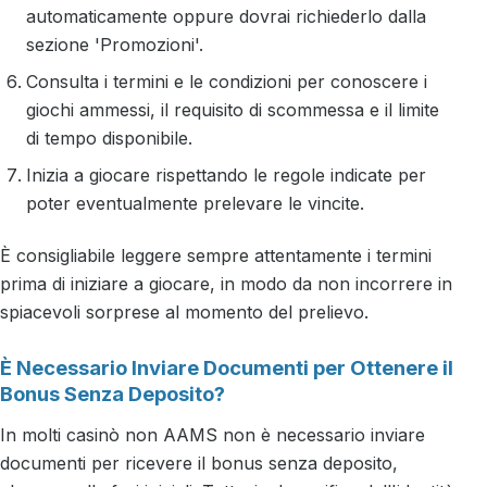
automaticamente oppure dovrai richiederlo dalla
sezione 'Promozioni'.
Consulta i termini e le condizioni per conoscere i
giochi ammessi, il requisito di scommessa e il limite
di tempo disponibile.
Inizia a giocare rispettando le regole indicate per
poter eventualmente prelevare le vincite.
È consigliabile leggere sempre attentamente i termini
prima di iniziare a giocare, in modo da non incorrere in
spiacevoli sorprese al momento del prelievo.
È Necessario Inviare Documenti per Ottenere il
Bonus Senza Deposito?
In molti casinò non AAMS non è necessario inviare
documenti per ricevere il bonus senza deposito,