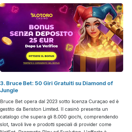
3. Bruce Bet: 50 Giri Gratuiti su Diamond of
Jungle
Bruce Bet opera dal 2023 sotto licenza Curaçao ed è
gestito da Beriston Limited. Il casinò presenta un
catalogo che supera gli 8.000 giochi, comprendendo
slot, tavoli live e prodotti speciali di provider come
NetEnt, Pragmatic Play ed Evolution. L'offerta è