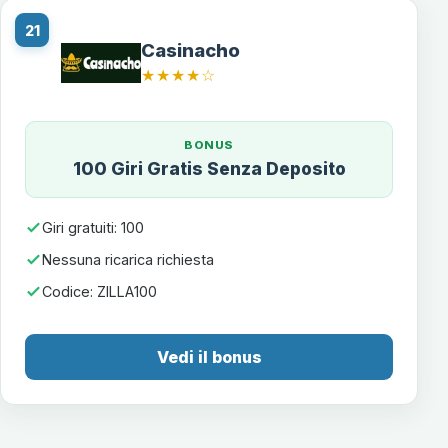
21
Casinacho
★★★★☆
BONUS
100 Giri Gratis Senza Deposito
Giri gratuiti: 100
Nessuna ricarica richiesta
Codice: ZILLA100
Vedi il bonus