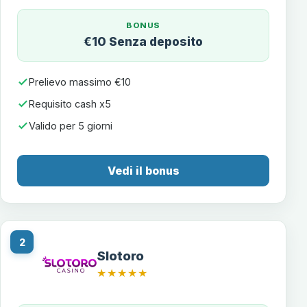
BONUS
€10 Senza deposito
Prelievo massimo €10
Requisito cash x5
Valido per 5 giorni
Vedi il bonus
2
Slotoro
★★★★★