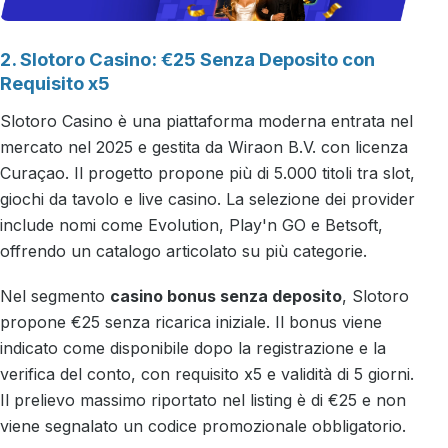
2. Slotoro Casino: €25 Senza Deposito con
Requisito x5
Slotoro Casino è una piattaforma moderna entrata nel
mercato nel 2025 e gestita da Wiraon B.V. con licenza
Curaçao. Il progetto propone più di 5.000 titoli tra slot,
giochi da tavolo e live casino. La selezione dei provider
include nomi come Evolution, Play'n GO e Betsoft,
offrendo un catalogo articolato su più categorie.
Nel segmento
casino bonus senza deposito
, Slotoro
propone €25 senza ricarica iniziale. Il bonus viene
indicato come disponibile dopo la registrazione e la
verifica del conto, con requisito x5 e validità di 5 giorni.
Il prelievo massimo riportato nel listing è di €25 e non
viene segnalato un codice promozionale obbligatorio.