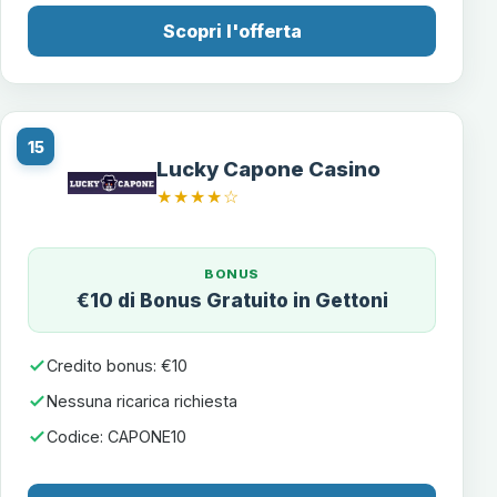
Scopri l'offerta
15
Lucky Capone Casino
★★★★☆
BONUS
€10 di Bonus Gratuito in Gettoni
Credito bonus: €10
Nessuna ricarica richiesta
Codice: CAPONE10