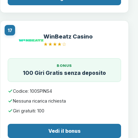
17
WinBeatz Casino
★★★★☆
BONUS
100 Giri Gratis senza deposito
Codice: 100SPINS4
Nessuna ricarica richiesta
Giri gratuiti: 100
Vedi il bonus