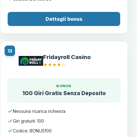
Dettagli bonus
13
Fridayroll Casino
★★★★☆
BONUS
100 Giri Gratis Senza Deposito
Nessuna ricarica richiesta
Giri gratuiti: 100
Codice: BONUS100