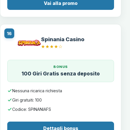
Vai alla promo
16
Spinania Casino
★★★★☆
BONUS
100 Giri Gratis senza deposito
Nessuna ricarica richiesta
Giri gratuiti: 100
Codice: SPINANIAFS
Dettagli bonus