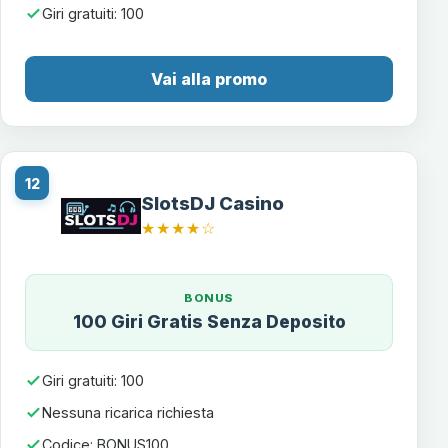
Giri gratuiti: 100
Vai alla promo
12
SlotsDJ Casino
★★★★☆
BONUS
100 Giri Gratis Senza Deposito
Giri gratuiti: 100
Nessuna ricarica richiesta
Codice: BONUS100