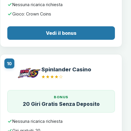
Nessuna ricarica richiesta
Gioco: Crown Coins
Vedi il bonus
10
Spinlander Casino
★★★★☆
BONUS
20 Giri Gratis Senza Deposito
Nessuna ricarica richiesta
Giri gratuiti: 20