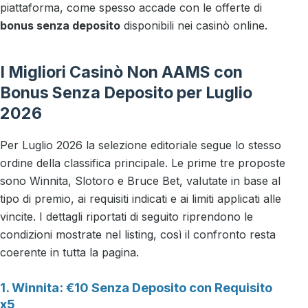
piattaforma, come spesso accade con le offerte di
bonus senza deposito
disponibili nei casinò online.
I Migliori Casinò Non AAMS con
Bonus Senza Deposito per Luglio
2026
Per Luglio 2026 la selezione editoriale segue lo stesso
ordine della classifica principale. Le prime tre proposte
sono Winnita, Slotoro e Bruce Bet, valutate in base al
tipo di premio, ai requisiti indicati e ai limiti applicati alle
vincite. I dettagli riportati di seguito riprendono le
condizioni mostrate nel listing, così il confronto resta
coerente in tutta la pagina.
1. Winnita: €10 Senza Deposito con Requisito
x5