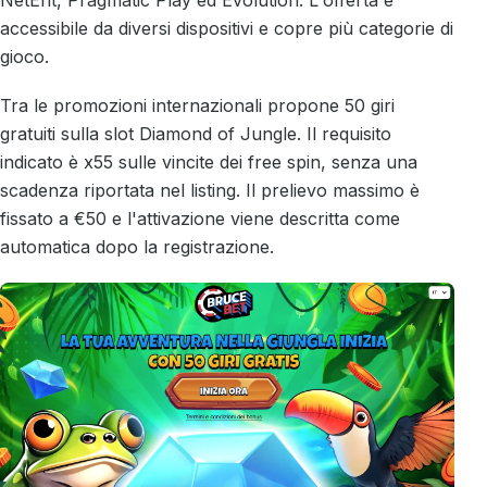
accessibile da diversi dispositivi e copre più categorie di
gioco.
Tra le promozioni internazionali propone 50 giri
gratuiti sulla slot Diamond of Jungle. Il requisito
indicato è x55 sulle vincite dei free spin, senza una
scadenza riportata nel listing. Il prelievo massimo è
fissato a €50 e l'attivazione viene descritta come
automatica dopo la registrazione.