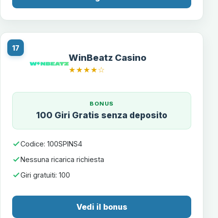
17
WinBeatz Casino
★★★★☆
BONUS
100 Giri Gratis senza deposito
Codice: 100SPINS4
Nessuna ricarica richiesta
Giri gratuiti: 100
Vedi il bonus