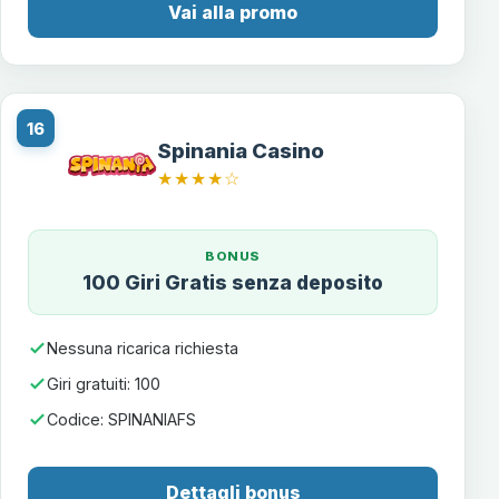
Vai alla promo
16
Spinania Casino
★★★★☆
BONUS
100 Giri Gratis senza deposito
Nessuna ricarica richiesta
Giri gratuiti: 100
Codice: SPINANIAFS
Dettagli bonus