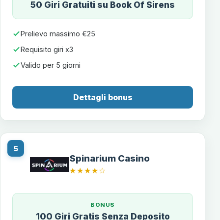
50 Giri Gratuiti su Book Of Sirens
Prelievo massimo €25
Requisito giri x3
Valido per 5 giorni
Dettagli bonus
5
Spinarium Casino
★★★★☆
BONUS
100 Giri Gratis Senza Deposito