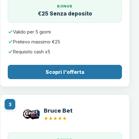
BONUS
€25 Senza deposito
Valido per 5 giorni
Prelievo massimo €25
Requisito cash x5
Scopri l'offerta
3
Bruce Bet
★★★★★