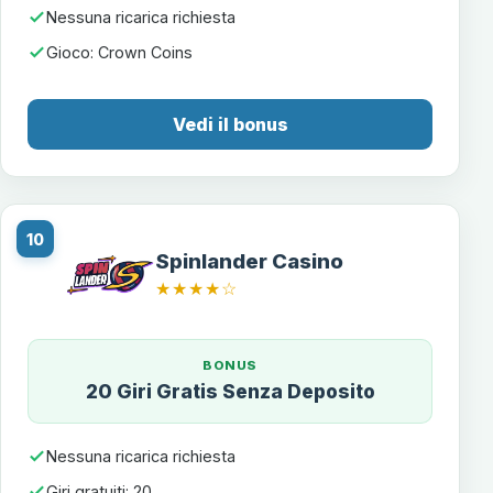
Nessuna ricarica richiesta
Gioco: Crown Coins
Vedi il bonus
10
Spinlander Casino
★★★★☆
BONUS
20 Giri Gratis Senza Deposito
Nessuna ricarica richiesta
Giri gratuiti: 20