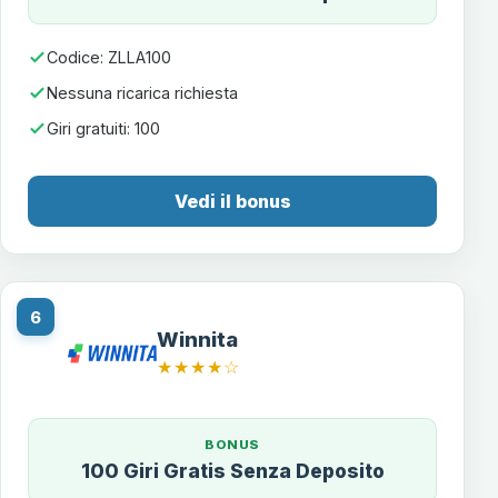
Codice: ZLLA100
Nessuna ricarica richiesta
Giri gratuiti: 100
Vedi il bonus
6
Winnita
★★★★☆
BONUS
100 Giri Gratis Senza Deposito