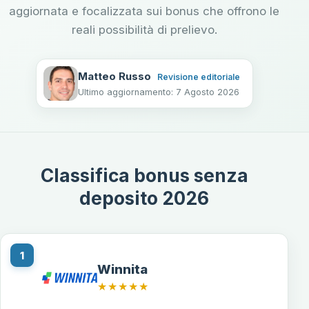
aggiornata e focalizzata sui bonus che offrono le
reali possibilità di prelievo.
Matteo Russo
Revisione editoriale
Ultimo aggiornamento: 7 Agosto 2026
Classifica bonus senza
deposito 2026
1
Winnita
★★★★★