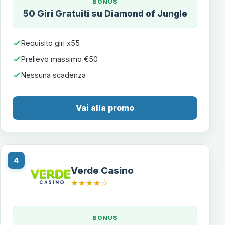
BONUS
50 Giri Gratuiti su Diamond of Jungle
Requisito giri x55
Prelievo massimo €50
Nessuna scadenza
Vai alla promo
4
Verde Casino
★★★★☆
BONUS