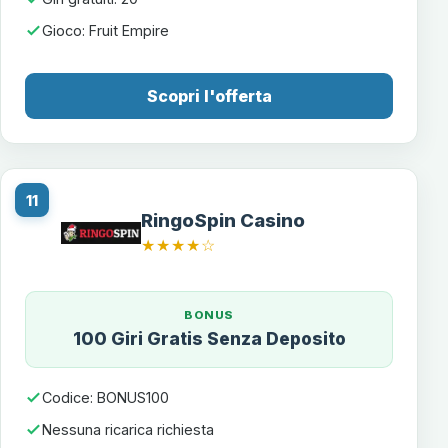
Gioco: Fruit Empire
Scopri l'offerta
11
RingoSpin Casino
★★★★☆
BONUS
100 Giri Gratis Senza Deposito
Codice: BONUS100
Nessuna ricarica richiesta