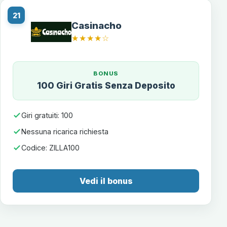
21
Casinacho
★★★★☆
BONUS
100 Giri Gratis Senza Deposito
Giri gratuiti: 100
Nessuna ricarica richiesta
Codice: ZILLA100
Vedi il bonus