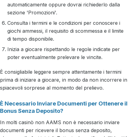
automaticamente oppure dovrai richiederlo dalla
sezione 'Promozioni'.
Consulta i termini e le condizioni per conoscere i
giochi ammessi, il requisito di scommessa e il limite
di tempo disponibile.
Inizia a giocare rispettando le regole indicate per
poter eventualmente prelevare le vincite.
È consigliabile leggere sempre attentamente i termini
prima di iniziare a giocare, in modo da non incorrere in
spiacevoli sorprese al momento del prelievo.
È Necessario Inviare Documenti per Ottenere il
Bonus Senza Deposito?
In molti casinò non AAMS non è necessario inviare
documenti per ricevere il bonus senza deposito,