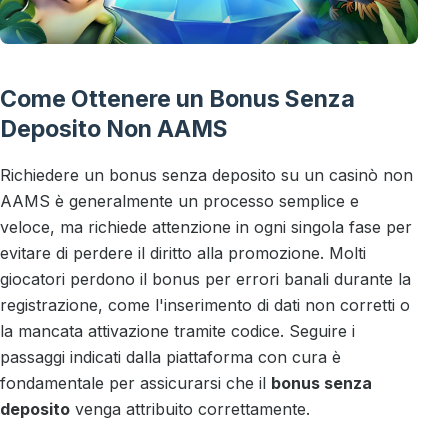
Come Ottenere un Bonus Senza
Deposito Non AAMS
Richiedere un bonus senza deposito su un casinò non
AAMS è generalmente un processo semplice e
veloce, ma richiede attenzione in ogni singola fase per
evitare di perdere il diritto alla promozione. Molti
giocatori perdono il bonus per errori banali durante la
registrazione, come l'inserimento di dati non corretti o
la mancata attivazione tramite codice. Seguire i
passaggi indicati dalla piattaforma con cura è
fondamentale per assicurarsi che il
bonus senza
deposito
venga attribuito correttamente.