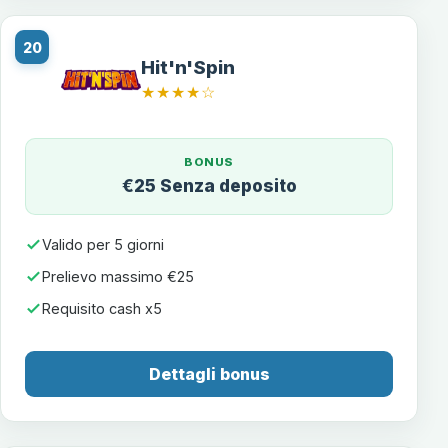
20
Hit'n'Spin
★★★★☆
BONUS
€25 Senza deposito
Valido per 5 giorni
Prelievo massimo €25
Requisito cash x5
Dettagli bonus