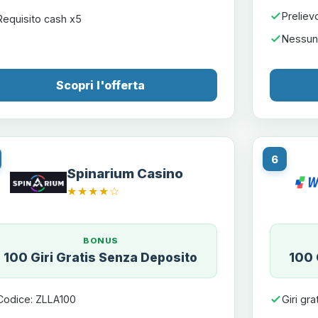
Prelie
Requisito cash x5
Nessun
Scopri l'offerta
6
Spinarium Casino
★★★★☆
BONUS
100 Giri Gratis Senza Deposito
100 
Codice: ZLLA100
Giri grat