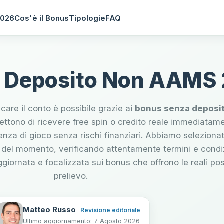
2026
Cos'è il Bonus
Tipologie
FAQ
 Deposito Non AAMS
care il conto è possibile grazie ai
bonus senza deposi
ttono di ricevere free spin o credito reale immediatam
enza di gioco senza rischi finanziari. Abbiamo selezionat
i del momento, verificando attentamente termini e condi
ggiornata e focalizzata sui bonus che offrono le reali poss
prelievo.
Matteo Russo
Revisione editoriale
Ultimo aggiornamento: 7 Agosto 2026