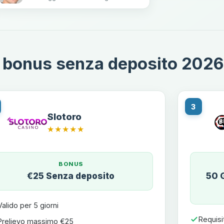
a bonus senza deposito 2026
3
Slotoro
★★★★★
BONUS
€25 Senza deposito
50 G
Valido per 5 giorni
Requisi
Prelievo massimo €25