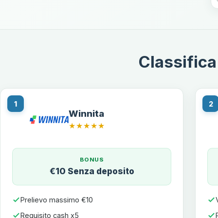
Classific
1
2
Winnita
★★★★★
BONUS
€10 Senza deposito
Prelievo massimo €10
Requisito cash x5