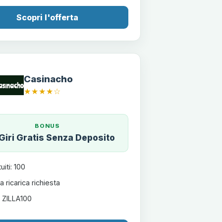
Scopri l'offerta
Casinacho
★★★★☆
BONUS
Giri Gratis Senza Deposito
uiti: 100
 ricarica richiesta
 ZILLA100