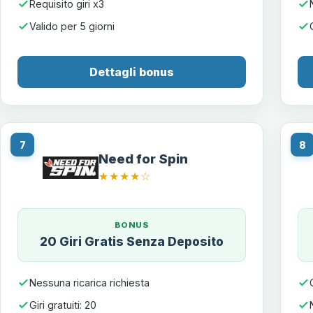
Requisito giri x3
Valido per 5 giorni
Dettagli bonus
7
8
Need for Spin
★★★★☆
BONUS
20 Giri Gratis Senza Deposito
Nessuna ricarica richiesta
Giri gratuiti: 20