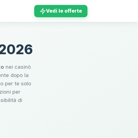
Vedi le offerte
 2026
to
nei casinò
ente dopo la
o per te solo
zioni per
ibilità di