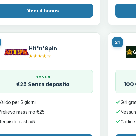
Vedi il bonus
21
Hit'n'Spin
★★★★☆
BONUS
€25 Senza deposito
100 
Valido per 5 giorni
Giri grat
Prelievo massimo €25
Nessuna
Requisito cash x5
Codice: