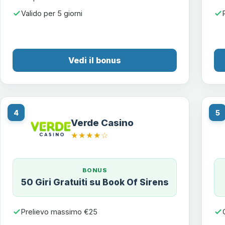
Valido per 5 giorni
Vedi il bonus
4
5
Verde Casino
★★★★☆
BONUS
50 Giri Gratuiti su Book Of Sirens
Prelievo massimo €25