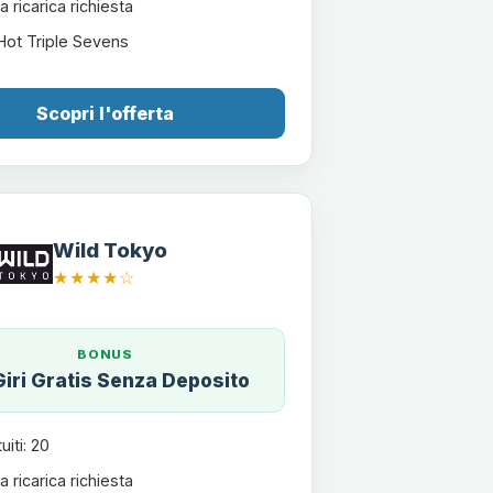
 ricarica richiesta
Hot Triple Sevens
Scopri l'offerta
Wild Tokyo
★★★★☆
BONUS
Giri Gratis Senza Deposito
uiti: 20
 ricarica richiesta