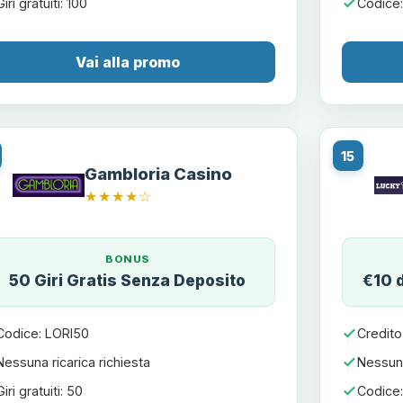
Giri gratuiti: 100
Codice
Vai alla promo
15
Gambloria Casino
★★★★☆
BONUS
50 Giri Gratis Senza Deposito
€10 d
Codice: LORI50
Credito
Nessuna ricarica richiesta
Nessuna
Giri gratuiti: 50
Codice