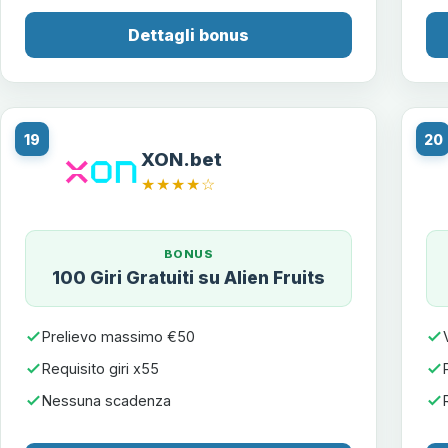
Dettagli bonus
19
20
XON.bet
★★★★☆
BONUS
100 Giri Gratuiti su Alien Fruits
Prelievo massimo €50
Requisito giri x55
Nessuna scadenza