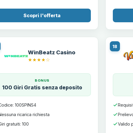
Scopri l'offerta
18
WinBeatz Casino
★★★★☆
BONUS
100 Giri Gratis senza deposito
Codice: 100SPINS4
Requisi
Nessuna ricarica richiesta
Prelie
Giri gratuiti: 100
Valido 