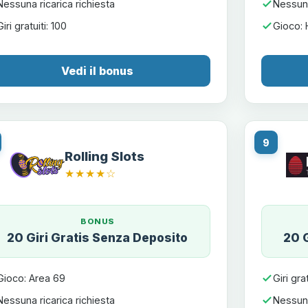
Nessuna ricarica richiesta
Nessuna
Giri gratuiti: 100
Gioco: 
Vedi il bonus
9
Rolling Slots
★★★★☆
BONUS
20 Giri Gratis Senza Deposito
20 
Gioco: Area 69
Giri grat
Nessuna ricarica richiesta
Nessuna