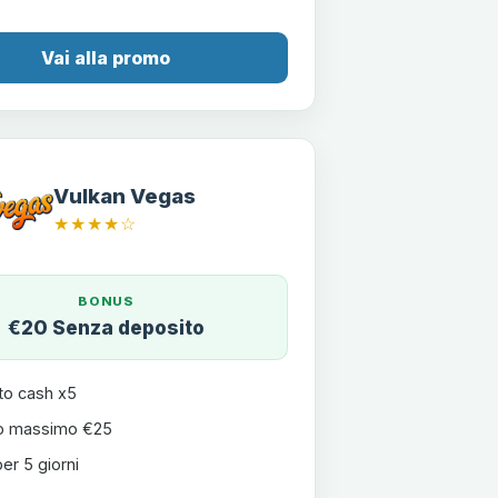
Vai alla promo
Vulkan Vegas
★★★★☆
BONUS
€20 Senza deposito
to cash x5
vo massimo €25
per 5 giorni