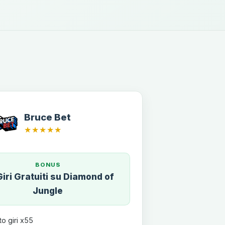
Bruce Bet
★★★★★
BONUS
iri Gratuiti su Diamond of
Jungle
to giri x55