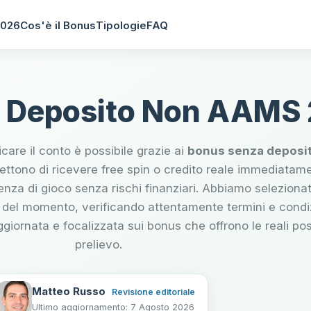
2026
Cos'è il Bonus
Tipologie
FAQ
 Deposito Non AAMS
care il conto è possibile grazie ai
bonus senza deposi
ttono di ricevere free spin o credito reale immediatam
enza di gioco senza rischi finanziari. Abbiamo selezionat
i del momento, verificando attentamente termini e condi
ggiornata e focalizzata sui bonus che offrono le reali poss
prelievo.
Matteo Russo
Revisione editoriale
Ultimo aggiornamento: 7 Agosto 2026