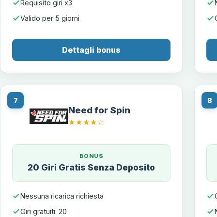
Requisito giri x3
Valido per 5 giorni
Dettagli bonus
7
8
Need for Spin
★★★★☆
BONUS
20 Giri Gratis Senza Deposito
Nessuna ricarica richiesta
Giri gratuiti: 20