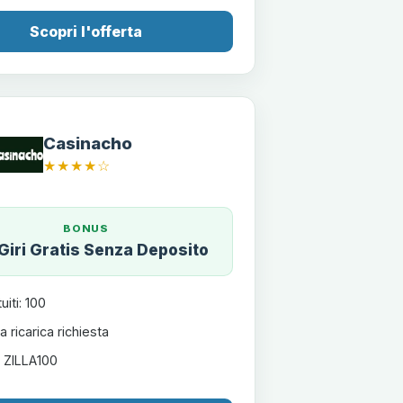
Scopri l'offerta
Casinacho
★★★★☆
BONUS
Giri Gratis Senza Deposito
uiti: 100
 ricarica richiesta
 ZILLA100