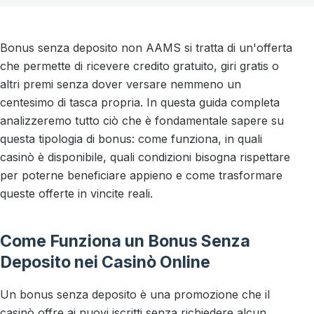
Bonus senza deposito non AAMS si tratta di un'offerta
che permette di ricevere credito gratuito, giri gratis o
altri premi senza dover versare nemmeno un
centesimo di tasca propria. In questa guida completa
analizzeremo tutto ciò che è fondamentale sapere su
questa tipologia di bonus: come funziona, in quali
casinò è disponibile, quali condizioni bisogna rispettare
per poterne beneficiare appieno e come trasformare
queste offerte in vincite reali.
Come Funziona un Bonus Senza
Deposito nei Casinò Online
Un bonus senza deposito è una promozione che il
casinò offre ai nuovi iscritti senza richiedere alcun