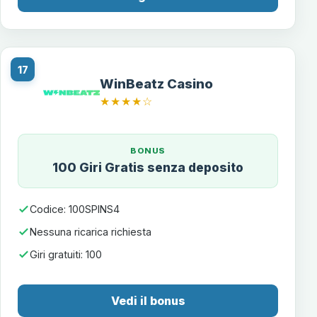
17
WinBeatz Casino
★★★★☆
BONUS
100 Giri Gratis senza deposito
Codice: 100SPINS4
Nessuna ricarica richiesta
Giri gratuiti: 100
Vedi il bonus