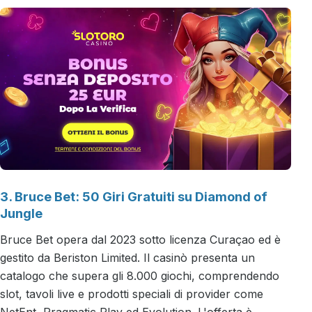
3. Bruce Bet: 50 Giri Gratuiti su Diamond of
Jungle
Bruce Bet opera dal 2023 sotto licenza Curaçao ed è
gestito da Beriston Limited. Il casinò presenta un
catalogo che supera gli 8.000 giochi, comprendendo
slot, tavoli live e prodotti speciali di provider come
NetEnt, Pragmatic Play ed Evolution. L'offerta è