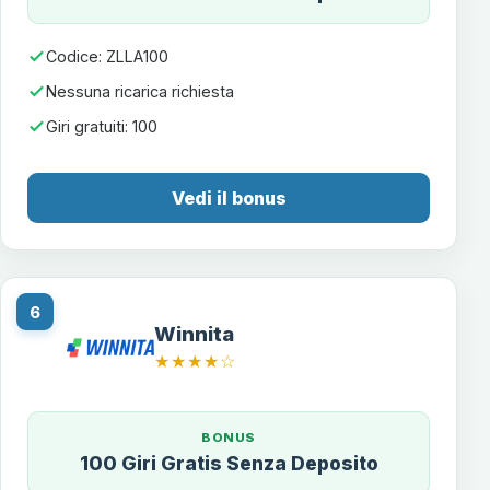
Codice: ZLLA100
Nessuna ricarica richiesta
Giri gratuiti: 100
Vedi il bonus
6
Winnita
★★★★☆
BONUS
100 Giri Gratis Senza Deposito