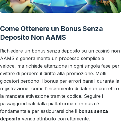
Come Ottenere un Bonus Senza
Deposito Non AAMS
Richiedere un bonus senza deposito su un casinò non
AAMS è generalmente un processo semplice e
veloce, ma richiede attenzione in ogni singola fase per
evitare di perdere il diritto alla promozione. Molti
giocatori perdono il bonus per errori banali durante la
registrazione, come l'inserimento di dati non corretti o
la mancata attivazione tramite codice. Seguire i
passaggi indicati dalla piattaforma con cura è
fondamentale per assicurarsi che il
bonus senza
deposito
venga attribuito correttamente.