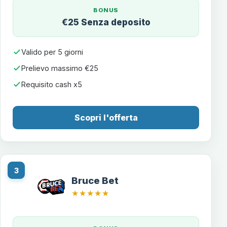
BONUS
€25 Senza deposito
Valido per 5 giorni
Prelievo massimo €25
Requisito cash x5
Scopri l'offerta
3
Bruce Bet
★★★★★