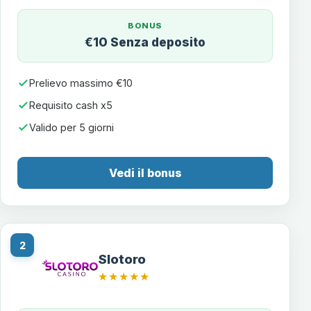
BONUS
€10 Senza deposito
Prelievo massimo €10
Requisito cash x5
Valido per 5 giorni
Vedi il bonus
2
Slotoro
★★★★★