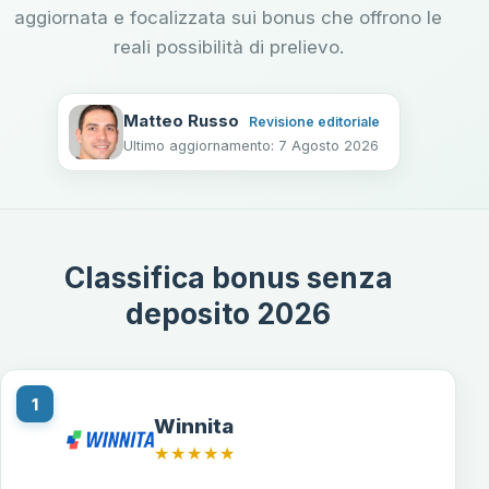
aggiornata e focalizzata sui bonus che offrono le
reali possibilità di prelievo.
Matteo Russo
Revisione editoriale
Ultimo aggiornamento: 7 Agosto 2026
Classifica bonus senza
deposito 2026
1
Winnita
★★★★★