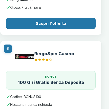
Gioco: Fruit Empire
Scopri l'offerta
11
RingoSpin Casino
★★★★☆
BONUS
100 Giri Gratis Senza Deposito
Codice: BONUS100
Nessuna ricarica richiesta