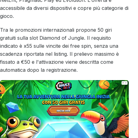
accessibile da diversi dispositivi e copre più categorie di
gioco.
Tra le promozioni internazionali propone 50 giri
gratuiti sulla slot Diamond of Jungle. Il requisito
indicato è x55 sulle vincite dei free spin, senza una
scadenza riportata nel listing. Il prelievo massimo è
fissato a €50 e l'attivazione viene descritta come
automatica dopo la registrazione.