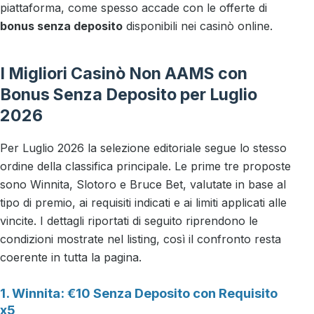
piattaforma, come spesso accade con le offerte di
bonus senza deposito
disponibili nei casinò online.
I Migliori Casinò Non AAMS con
Bonus Senza Deposito per Luglio
2026
Per Luglio 2026 la selezione editoriale segue lo stesso
ordine della classifica principale. Le prime tre proposte
sono Winnita, Slotoro e Bruce Bet, valutate in base al
tipo di premio, ai requisiti indicati e ai limiti applicati alle
vincite. I dettagli riportati di seguito riprendono le
condizioni mostrate nel listing, così il confronto resta
coerente in tutta la pagina.
1. Winnita: €10 Senza Deposito con Requisito
x5