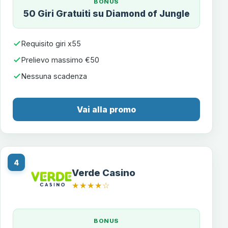
BONUS
50 Giri Gratuiti su Diamond of Jungle
Requisito giri x55
Prelievo massimo €50
Nessuna scadenza
Vai alla promo
4
Verde Casino
★★★★☆
BONUS