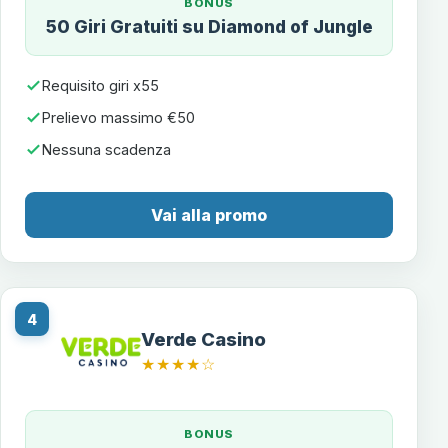
BONUS
50 Giri Gratuiti su Diamond of Jungle
Requisito giri x55
Prelievo massimo €50
Nessuna scadenza
Vai alla promo
4
Verde Casino
★★★★☆
BONUS