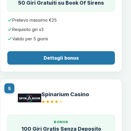
50 Giri Gratuiti su Book Of Sirens
Prelievo massimo €25
Requisito giri x3
Valido per 5 giorni
Dettagli bonus
5
Spinarium Casino
★★★★☆
BONUS
100 Giri Gratis Senza Deposito