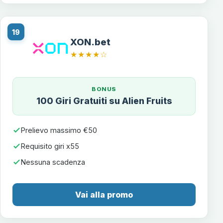
19
XON.bet
★★★★☆
BONUS
100 Giri Gratuiti su Alien Fruits
Prelievo massimo €50
Requisito giri x55
Nessuna scadenza
Vai alla promo