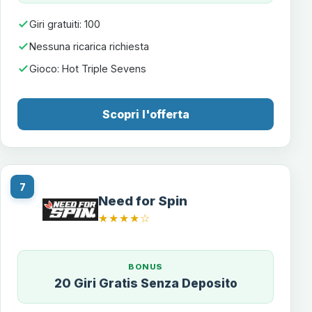
Giri gratuiti: 100
Nessuna ricarica richiesta
Gioco: Hot Triple Sevens
Scopri l'offerta
7
Need for Spin
★★★★☆
BONUS
20 Giri Gratis Senza Deposito