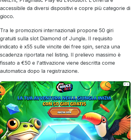
accessibile da diversi dispositivi e copre più categorie di
gioco.
Tra le promozioni internazionali propone 50 giri
gratuiti sulla slot Diamond of Jungle. Il requisito
indicato è x55 sulle vincite dei free spin, senza una
scadenza riportata nel listing. Il prelievo massimo è
fissato a €50 e l'attivazione viene descritta come
automatica dopo la registrazione.