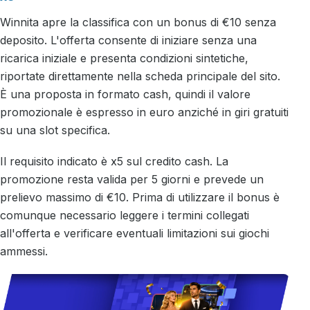
Winnita apre la classifica con un bonus di €10 senza
deposito. L'offerta consente di iniziare senza una
ricarica iniziale e presenta condizioni sintetiche,
riportate direttamente nella scheda principale del sito.
È una proposta in formato cash, quindi il valore
promozionale è espresso in euro anziché in giri gratuiti
su una slot specifica.
Il requisito indicato è x5 sul credito cash. La
promozione resta valida per 5 giorni e prevede un
prelievo massimo di €10. Prima di utilizzare il bonus è
comunque necessario leggere i termini collegati
all'offerta e verificare eventuali limitazioni sui giochi
ammessi.