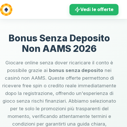
Vedi le offerte
Bonus Senza Deposito
Non AAMS 2026
Giocare online senza dover ricaricare il conto è
possibile grazie ai
bonus senza deposito
nei
casinò non AAMS. Queste offerte permettono di
ricevere free spin o credito reale immediatamente
dopo la registrazione, offrendo un'esperienza di
gioco senza rischi finanziari. Abbiamo selezionato
per te solo le promozioni più trasparenti del
momento, verificando attentamente termini e
condizioni per garantirti una guida chiara,