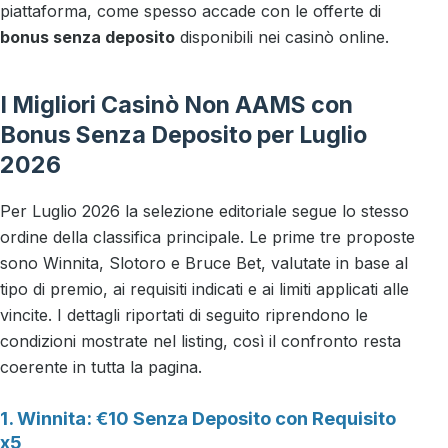
piattaforma, come spesso accade con le offerte di
bonus senza deposito
disponibili nei casinò online.
I Migliori Casinò Non AAMS con
Bonus Senza Deposito per Luglio
2026
Per Luglio 2026 la selezione editoriale segue lo stesso
ordine della classifica principale. Le prime tre proposte
sono Winnita, Slotoro e Bruce Bet, valutate in base al
tipo di premio, ai requisiti indicati e ai limiti applicati alle
vincite. I dettagli riportati di seguito riprendono le
condizioni mostrate nel listing, così il confronto resta
coerente in tutta la pagina.
1. Winnita: €10 Senza Deposito con Requisito
x5