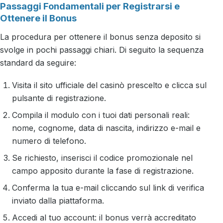
Passaggi Fondamentali per Registrarsi e
Ottenere il Bonus
La procedura per ottenere il bonus senza deposito si
svolge in pochi passaggi chiari. Di seguito la sequenza
standard da seguire:
Visita il sito ufficiale del casinò prescelto e clicca sul
pulsante di registrazione.
Compila il modulo con i tuoi dati personali reali:
nome, cognome, data di nascita, indirizzo e-mail e
numero di telefono.
Se richiesto, inserisci il codice promozionale nel
campo apposito durante la fase di registrazione.
Conferma la tua e-mail cliccando sul link di verifica
inviato dalla piattaforma.
Accedi al tuo account: il bonus verrà accreditato