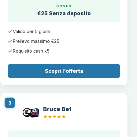
BONUS
€25 Senza deposito
Valido per 5 giorni
Prelievo massimo €25
Requisito cash x5
Scopri l'offerta
3
Bruce Bet
★★★★★