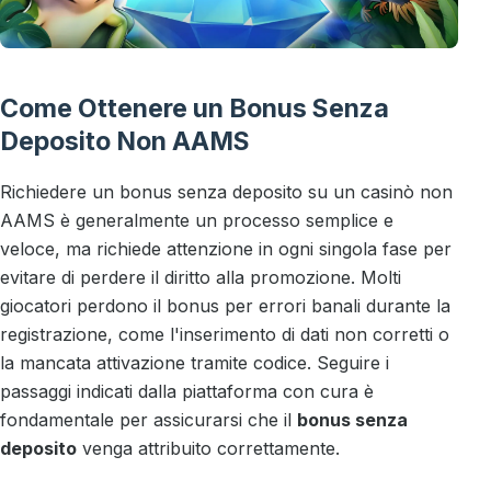
Come Ottenere un Bonus Senza
Deposito Non AAMS
Richiedere un bonus senza deposito su un casinò non
AAMS è generalmente un processo semplice e
veloce, ma richiede attenzione in ogni singola fase per
evitare di perdere il diritto alla promozione. Molti
giocatori perdono il bonus per errori banali durante la
registrazione, come l'inserimento di dati non corretti o
la mancata attivazione tramite codice. Seguire i
passaggi indicati dalla piattaforma con cura è
fondamentale per assicurarsi che il
bonus senza
deposito
venga attribuito correttamente.