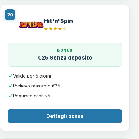
20
Hit'n'Spin
★★★★☆
BONUS
€25 Senza deposito
Valido per 5 giorni
Prelievo massimo €25
Requisito cash x5
Dettagli bonus