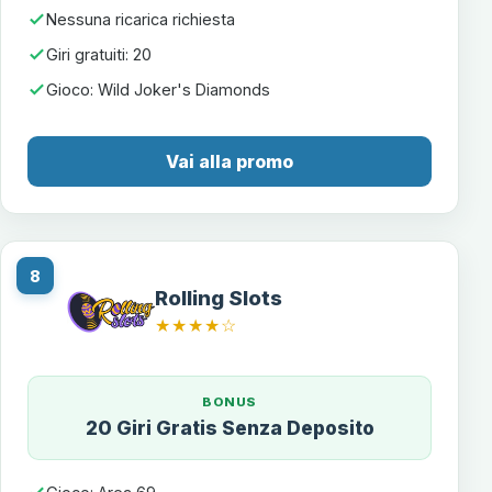
Nessuna ricarica richiesta
Giri gratuiti: 20
Gioco: Wild Joker's Diamonds
Vai alla promo
8
Rolling Slots
★★★★☆
BONUS
20 Giri Gratis Senza Deposito