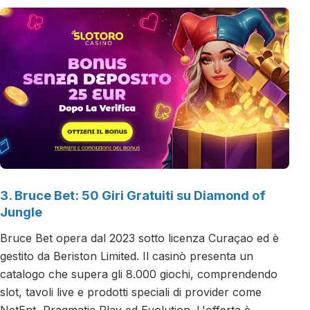
3. Bruce Bet: 50 Giri Gratuiti su Diamond of
Jungle
Bruce Bet opera dal 2023 sotto licenza Curaçao ed è
gestito da Beriston Limited. Il casinò presenta un
catalogo che supera gli 8.000 giochi, comprendendo
slot, tavoli live e prodotti speciali di provider come
NetEnt, Pragmatic Play ed Evolution. L'offerta è