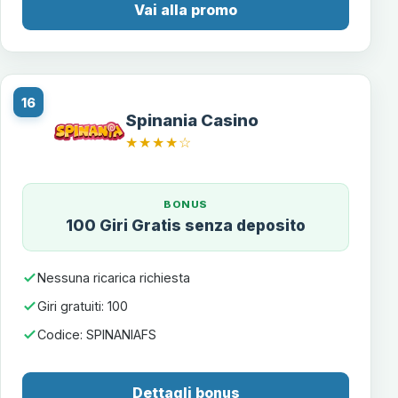
Vai alla promo
16
Spinania Casino
★★★★☆
BONUS
100 Giri Gratis senza deposito
Nessuna ricarica richiesta
Giri gratuiti: 100
Codice: SPINANIAFS
Dettagli bonus